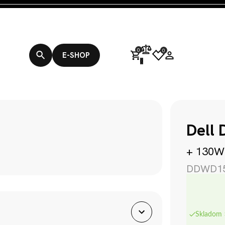
0
0
E-SHOP
0
Products search
tation
Dell Dock WD15 USB-C
Dell
+ 130W
DDWD1
Skladom 