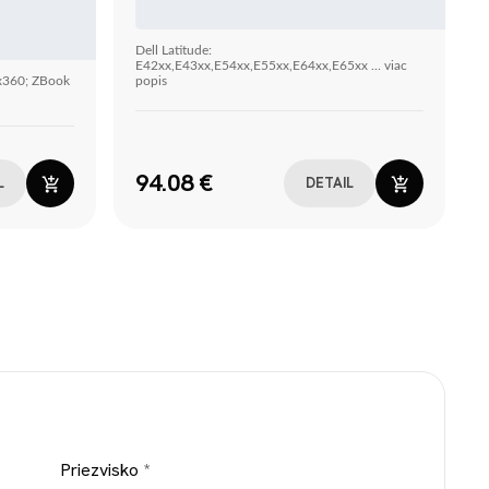
Dell Latitude:
E42xx,E43xx,E54xx,E55xx,E64xx,E65xx ... viac
 x360; ZBook
popis
94.08 €
L
DETAIL
Priezvisko
*