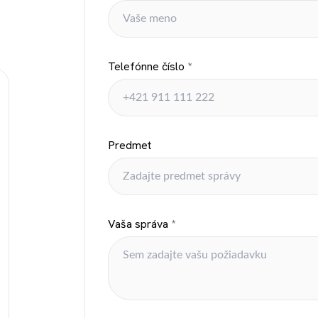
Telefónne číslo
*
POKRAČOVAŤ V NÁKUPE
Predmet
Vaša správa
*