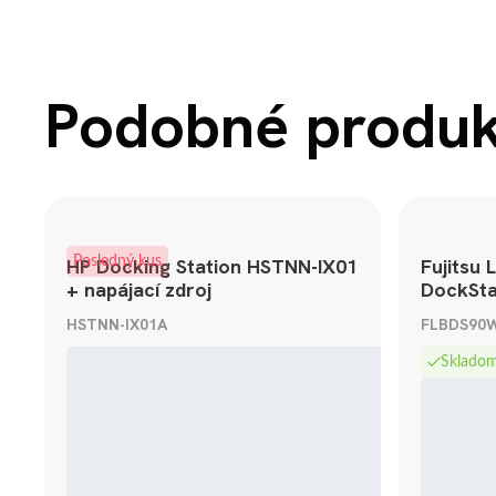
Podobné produ
HP Docking Station HSTNN-IX01
Posledný kus
Fujitsu 
+ napájací zdroj
DockSta
FPCPR363 
HSTNN-IX01A
FLBDS90
Skladom
Záruka 24 mesi