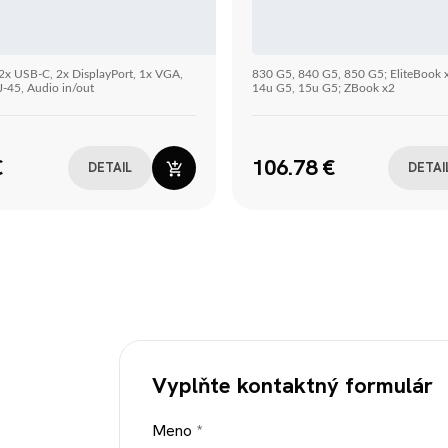
2x USB-C, 2x DisplayPort, 1x VGA,
830 G5, 840 G5, 850 G5; EliteBook
J-45, Audio in/out
14u G5, 15u G5; ZBook x2
€
106.78 €
DETAIL
DETAI
Vyplňte kontaktný formulár
nebol
Meno
*