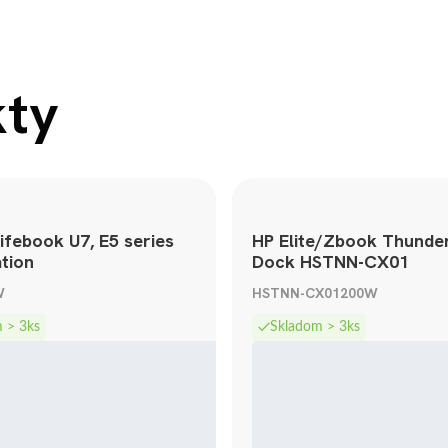
kty
Lifebook U7, E5 series
HP Elite/Zbook Thunder
tion
Dock HSTNN-CX01
+ 90W adaptér
TB3 dock cable + 200W HP ad
W
HSTNN-CX01200W
 > 3ks
Skladom > 3ks
acov
Záruka 24 mesiacov