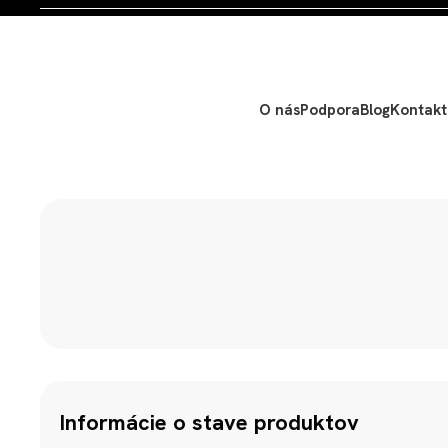
O nás
Podpora
Blog
Kontakt
E-shop
Príslušenstvo
Príslušenstvo k notebookom
DockS
Informácie o stave produktov