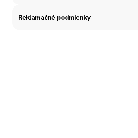
Reklamačné podmienky
Pre viac informácií ohľadom reklamačných podmienok n