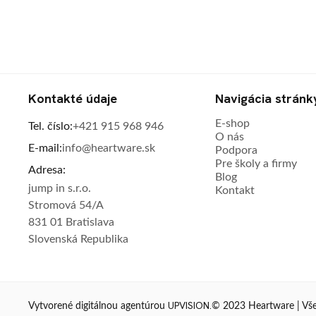
Kontakté údaje
Navigácia stránk
E-shop
Tel. číslo:
+421 915 968 946
O nás
E-mail:
info@heartware.sk
Podpora
Pre školy a firmy
Adresa:
Blog
jump in s.r.o.
Kontakt
Stromová 54/A
831 01 Bratislava
Slovenská Republika
UPVISION.
© 2023 Heartware | Vše
Vytvorené digitálnou agentúrou