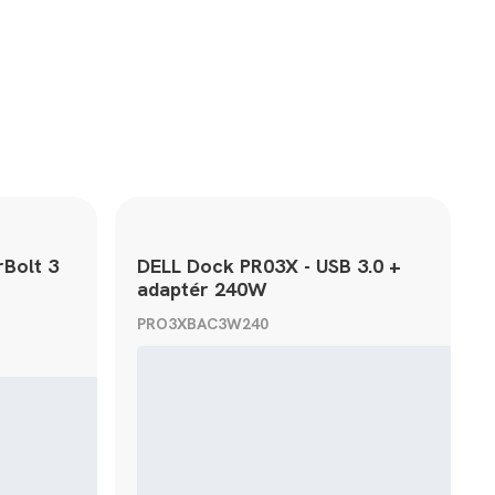
Bolt 3
DELL Dock PR03X - USB 3.0 +
adaptér 240W
aptér
PRO3XBAC3W240
Zár
Záruka 24 mesiacov