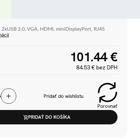
 2xUSB 2.0, VGA, HDMI, miniDisplayPort, RJ45
mácií
101.44 €
84.53 € bez DPH
Pridať do wishlistu
S
Porovnať
PRIDAŤ DO KOŠÍKA