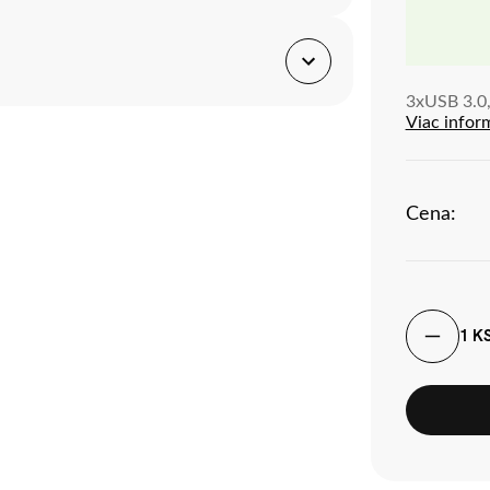
avštívte stránku
Reklamačné podmienky.
3xUSB 3.0,
Viac infor
Cena:
1 K