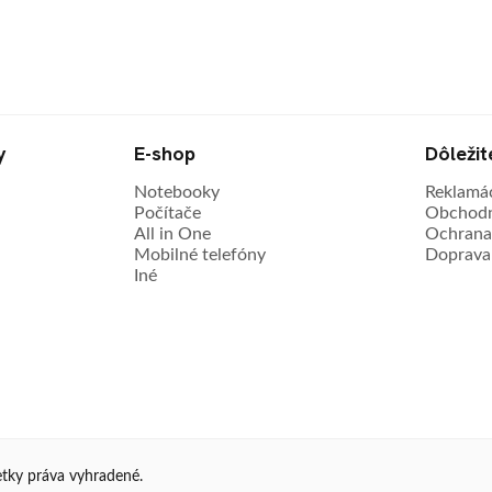
y
E-shop
Dôleži
Notebooky
Reklamá
Počítače
Obchodn
All in One
Ochrana
Mobilné telefóny
Doprava 
Iné
tky práva vyhradené.