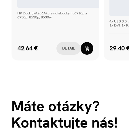
HP Dock ( PA286A) pre notebooky nc6910p a
6930p, 8530p, 8530w
4x USB 3.0, 
1x DVI, 1x R
42.64 €
29.40 
DETAIL
Máte otázky?
Kontaktujte nás!