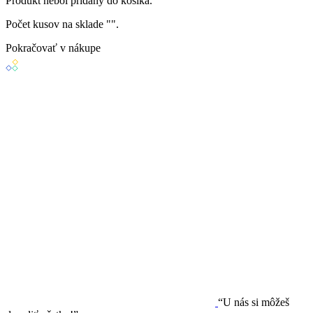
Produkt
nebol
pridaný do košíka.
Počet kusov na sklade "
".
Pokračovať v nákupe
“U nás si môžeš