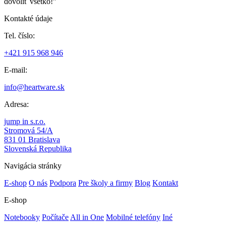
dovoliť všetko!”
Kontakté údaje
Tel. číslo:
+421 915 968 946
E-mail:
info@heartware.sk
Adresa:
jump in s.r.o.
Stromová 54/A
831 01 Bratislava
Slovenská Republika
Navigácia stránky
E-shop
O nás
Podpora
Pre školy a firmy
Blog
Kontakt
E-shop
Notebooky
Počítače
All in One
Mobilné telefóny
Iné