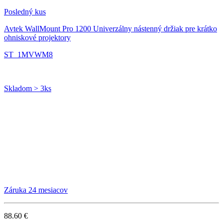
Posledný kus
Avtek WallMount Pro 1200
Univerzálny nástenný držiak pre krátko
ohniskové projektory
ST_1MVWM8
Skladom > 3ks
Záruka 24 mesiacov
88.60 €