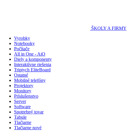
ŠKOLY A FIRMY
Vyrobky
Notebooky
Počítače
All in One - AiO
Diely a komponenty
Interaktívne riešenia
Triptych EliteBoard
Ostatné
Mobilné telefóny
Projektory
Monitory
Príslušenstvo
Server
Software
Spotrebný tovar
Tabule
Tlačiarne
Tlačiarne nové