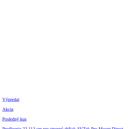
Výpredaj
Akcia
Posledný kus
Predlzenie 22-113 cm pre stropný držiak AVTek Pro Mount Direct