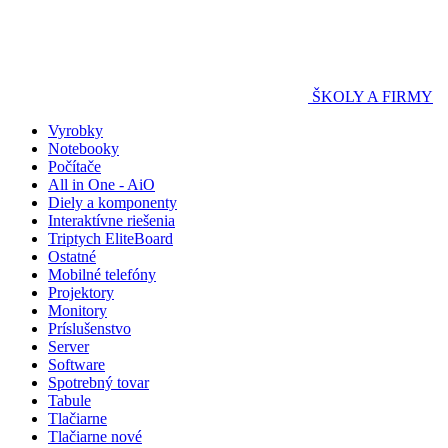
ŠKOLY A FIRMY
Vyrobky
Notebooky
Počítače
All in One - AiO
Diely a komponenty
Interaktívne riešenia
Triptych EliteBoard
Ostatné
Mobilné telefóny
Projektory
Monitory
Príslušenstvo
Server
Software
Spotrebný tovar
Tabule
Tlačiarne
Tlačiarne nové