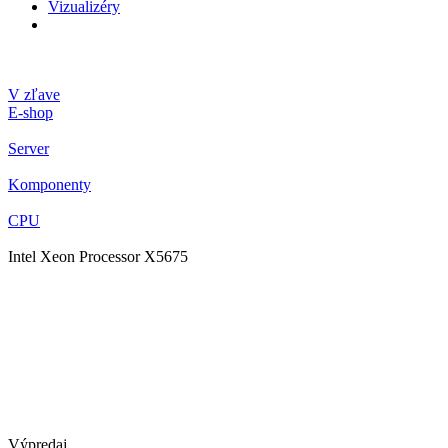
Vizualizéry
V zľave
E-shop
Server
Komponenty
CPU
Intel Xeon Processor X5675
Výpredaj