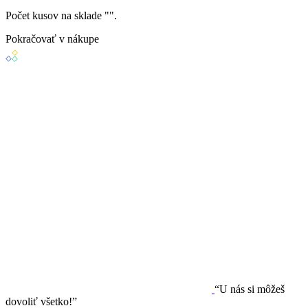
Počet kusov na sklade "
".
Pokračovať v nákupe
“U nás si môžeš
dovoliť všetko!”