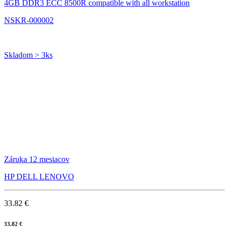
4GB DDR3 ECC 8500R compatible with all workstation
NSKR-000002
Skladom > 3ks
Záruka 12 mesiacov
HP DELL LENOVO
33.82 €
33.82 €