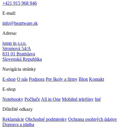
+421 915 968 946
E-mail:
info@heartware.sk
Adresa:
jump in s.r.o.
Stromová 54/A
831 01 Bratislava
Slovenská Republika
Navigácia stránky
E-shop
O nás
Podpora
Pre školy a firmy
Blog
Kontakt
E-shop
Notebooky
Počítače
All in One
Mobilné telefóny
Iné
Dôležité odkazy
Reklamácie
Obchodné podmienky
Ochrana osobných údajov
Doprava a platba