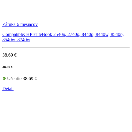
Záruka 6 mesiacov
Compatible: HP EliteBook 2540p, 2740p, 8440p, 8440w, 8540p,
8540w, 8740w
38.69 €
38.69 €
Ušetríte 38.69 €
Detail