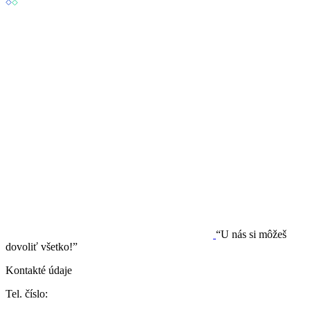
“U nás si môžeš
dovoliť všetko!”
Kontakté údaje
Tel. číslo: