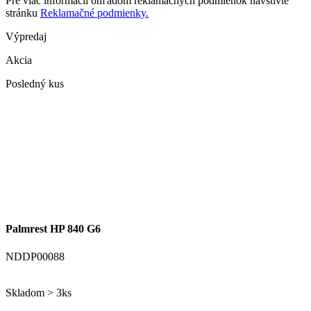
Pre viac informácií ohľadom reklamačných podmienok navštívte
stránku
Reklamačné podmienky.
Výpredaj
Akcia
Posledný kus
Palmrest HP 840 G6
NDDP00088
Skladom > 3ks