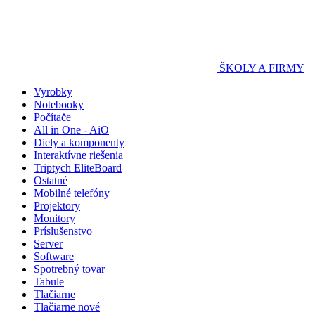
ŠKOLY A FIRMY
Vyrobky
Notebooky
Počítače
All in One - AiO
Diely a komponenty
Interaktívne riešenia
Triptych EliteBoard
Ostatné
Mobilné telefóny
Projektory
Monitory
Príslušenstvo
Server
Software
Spotrebný tovar
Tabule
Tlačiarne
Tlačiarne nové