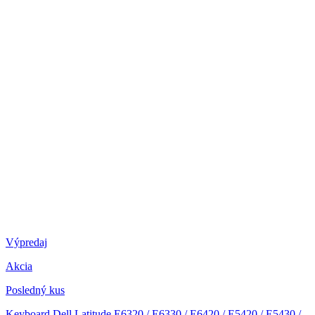
Výpredaj
Akcia
Posledný kus
Keyboard Dell Latitude E6320 / E6330 / E6420 / E5420 / E5430 /