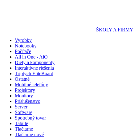
ŠKOLY A FIRMY
Vyrobky
Notebooky
Počítače
All in One - AiO
Diely a komponenty
Interaktívne riešenia
Triptych EliteBoard
Ostatné
Mobilné telefóny
Projektory
Monitory
Príslušenstvo
Server
Software
Spotrebný tovar
Tabule
Tlačiarne
Tlačiarne nové