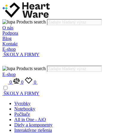
Products search
O nás
Podpora
Blog
Kontakt
E-shop
ŠKOLY A FIRMY
Products search
E-shop
0
0
0
ŠKOLY A FIRMY
Vyrobky
Notebooky
Počítače
All in One - AiO
Diely a komponenty
Interaktívne riešenia