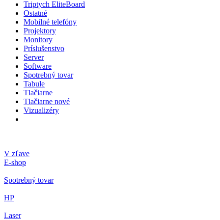
Triptych EliteBoard
Ostatné
Mobilné telefóny
Projektory
Monitory
Príslušenstvo
Server
Software
Spotrebný tovar
Tabule
Tlačiarne
Tlačiarne nové
Vizualizéry
V zľave
E-shop
Spotrebný tovar
HP
Laser