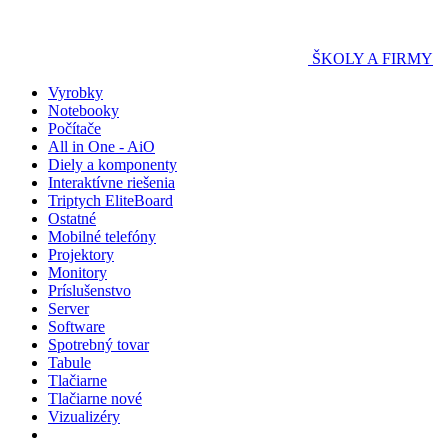
ŠKOLY A FIRMY
Vyrobky
Notebooky
Počítače
All in One - AiO
Diely a komponenty
Interaktívne riešenia
Triptych EliteBoard
Ostatné
Mobilné telefóny
Projektory
Monitory
Príslušenstvo
Server
Software
Spotrebný tovar
Tabule
Tlačiarne
Tlačiarne nové
Vizualizéry