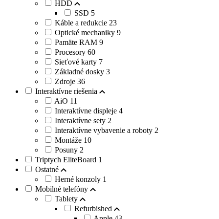
HDD
SSD
5
Káble a redukcie
23
Optické mechaniky
9
Pamäte RAM
9
Procesory
60
Sieťové karty
7
Základné dosky
3
Zdroje
36
Interaktívne riešenia
AiO
11
Interaktívne displeje
4
Interaktívne sety
2
Interaktívne vybavenie a roboty
2
Montáže
10
Posuny
2
Triptych EliteBoard
1
Ostatné
Herné konzoly
1
Mobilné telefóny
Tablety
Refurbished
Apple
43