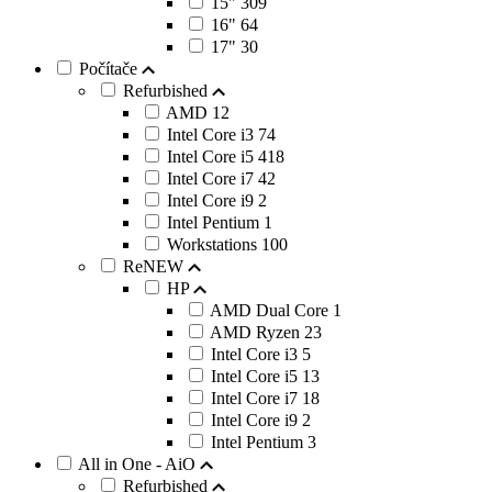
15"
309
16"
64
17"
30
Počítače
Refurbished
AMD
12
Intel Core i3
74
Intel Core i5
418
Intel Core i7
42
Intel Core i9
2
Intel Pentium
1
Workstations
100
ReNEW
HP
AMD Dual Core
1
AMD Ryzen
23
Intel Core i3
5
Intel Core i5
13
Intel Core i7
18
Intel Core i9
2
Intel Pentium
3
All in One - AiO
Refurbished