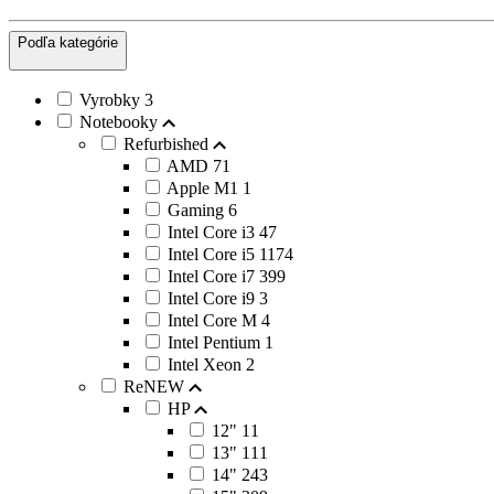
Podľa kategórie
Vyrobky
3
Notebooky
Refurbished
AMD
71
Apple M1
1
Gaming
6
Intel Core i3
47
Intel Core i5
1174
Intel Core i7
399
Intel Core i9
3
Intel Core M
4
Intel Pentium
1
Intel Xeon
2
ReNEW
HP
12"
11
13"
111
14"
243