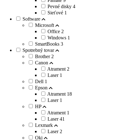
Pamäte
9
Pevné disky
4
Sieťové
1
Software
Microsoft
Office
2
Windows
1
SmartBooks
3
Spotrebný tovar
Brother
2
Canon
Atrament
2
Laser
1
Dell
1
Epson
Atrament
18
Laser
1
HP
Atrament
1
Laser
41
Lexmark
Laser
2
Oki