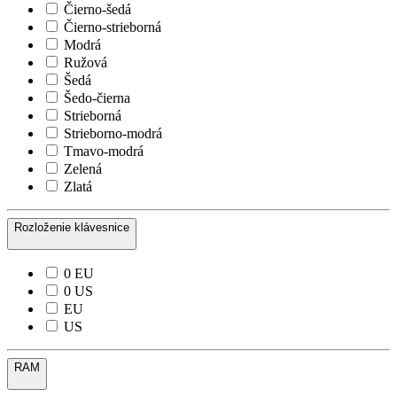
Čierno-šedá
Čierno-strieborná
Modrá
Ružová
Šedá
Šedo-čierna
Strieborná
Strieborno-modrá
Tmavo-modrá
Zelená
Zlatá
Rozloženie klávesnice
0 EU
0 US
EU
US
RAM