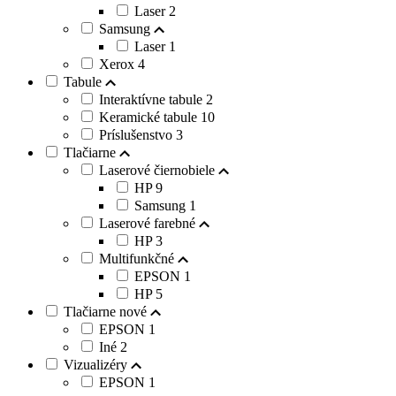
Laser
2
Samsung
Laser
1
Xerox
4
Tabule
Interaktívne tabule
2
Keramické tabule
10
Príslušenstvo
3
Tlačiarne
Laserové čiernobiele
HP
9
Samsung
1
Laserové farebné
HP
3
Multifunkčné
EPSON
1
HP
5
Tlačiarne nové
EPSON
1
Iné
2
Vizualizéry
EPSON
1