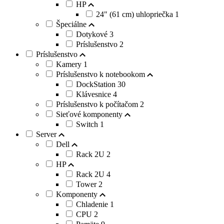
HP
24" (61 cm) uhlopriečka
1
Špeciálne
Dotykové
3
Príslušenstvo
2
Príslušenstvo
Kamery
1
Príslušenstvo k notebookom
DockStation
30
Klávesnice
4
Príslušenstvo k počítačom
2
Sieťové komponenty
Switch
1
Server
Dell
Rack 2U
2
HP
Rack 2U
4
Tower
2
Komponenty
Chladenie
1
CPU
2