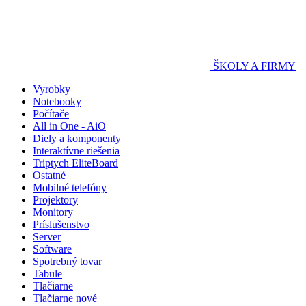
ŠKOLY A FIRMY
Vyrobky
Notebooky
Počítače
All in One - AiO
Diely a komponenty
Interaktívne riešenia
Triptych EliteBoard
Ostatné
Mobilné telefóny
Projektory
Monitory
Príslušenstvo
Server
Software
Spotrebný tovar
Tabule
Tlačiarne
Tlačiarne nové