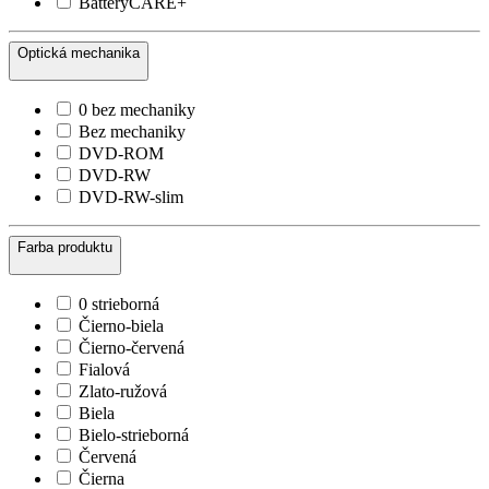
BatteryCARE+
Optická mechanika
0 bez mechaniky
Bez mechaniky
DVD-ROM
DVD-RW
DVD-RW-slim
Farba produktu
0 strieborná
Čierno-biela
Čierno-červená
Fialová
Zlato-ružová
Biela
Bielo-strieborná
Červená
Čierna