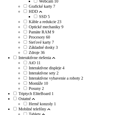
Webcam
10
Grafické karty
7
HDD
SSD
5
Káble a redukcie
23
Optické mechaniky
9
Pamäte RAM
9
Procesory
60
Sieťové karty
7
Základné dosky
3
Zdroje
36
Interaktívne riešenia
AiO
11
Interaktívne displeje
4
Interaktívne sety
2
Interaktívne vybavenie a roboty
2
Montáže
10
Posuny
2
Triptych EliteBoard
1
Ostatné
Herné konzoly
1
Mobilné telefóny
Tablety