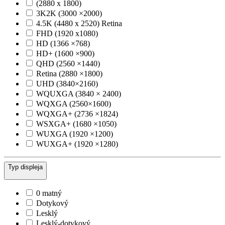
(2880 x 1800)
3K2K (3000 ×2000)
4.5K (4480 x 2520) Retina
FHD (1920 x1080)
HD (1366 ×768)
HD+ (1600 ×900)
QHD (2560 ×1440)
Retina (2880 ×1800)
UHD (3840×2160)
WQUXGA (3840 × 2400)
WQXGA (2560×1600)
WQXGA+ (2736 ×1824)
WSXGA+ (1680 ×1050)
WUXGA (1920 ×1200)
WUXGA+ (1920 ×1280)
Typ displeja
0 matný
Dotykový
Lesklý
Lesklý-dotykový