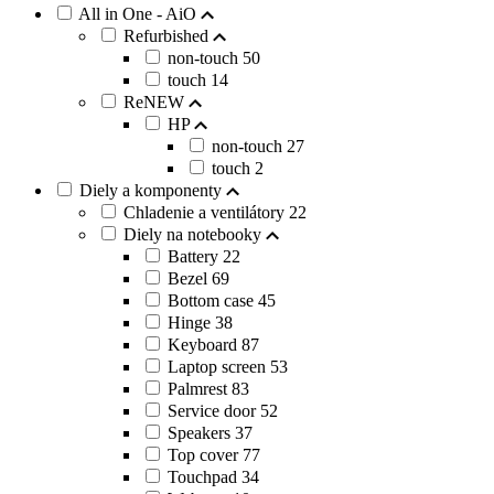
All in One - AiO
Refurbished
non-touch
50
touch
14
ReNEW
HP
non-touch
27
touch
2
Diely a komponenty
Chladenie a ventilátory
22
Diely na notebooky
Battery
22
Bezel
69
Bottom case
45
Hinge
38
Keyboard
87
Laptop screen
53
Palmrest
83
Service door
52
Speakers
37
Top cover
77
Touchpad
34