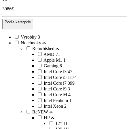
3986€
Podľa kategórie
Vyrobky
3
Notebooky
Refurbished
AMD
71
Apple M1
1
Gaming
6
Intel Core i3
47
Intel Core i5
1174
Intel Core i7
399
Intel Core i9
3
Intel Core M
4
Intel Pentium
1
Intel Xeon
2
ReNEW
HP
12"
11