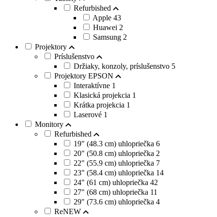
Refurbished
Apple
43
Huawei
2
Samsung
2
Projektory
Príslušenstvo
Držiaky, konzoly, príslušenstvo
5
Projektory EPSON
Interaktívne
1
Klasická projekcia
1
Krátka projekcia
1
Laserové
1
Monitory
Refurbished
19" (48.3 cm) uhlopriečka
6
20" (50.8 cm) uhlopriečka
2
22" (55.9 cm) uhlopriečka
7
23" (58.4 cm) uhlopriečka
14
24" (61 cm) uhlopriečka
42
27" (68 cm) uhlopriečka
11
29" (73.6 cm) uhlopriečka
4
ReNEW