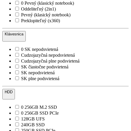
0 Pevný (klasický notebook)
Oddeliteľný (2in1)
Pevný (klasický notebook)
Preklopiteľný (x360)
Klávesnica
0 SK nepodsvietená
Cudzojazyčná nepodsvietená
Cudzojazyčná plne podsvietená
SK čiastočne podsvietená
SK nepodsvietená
SK plne podsvietená
HDD
0 256GB M.2 SSD
0 256GB SSD PCIe
128GB UFS
240GB SSD
250GB SSD PCIe