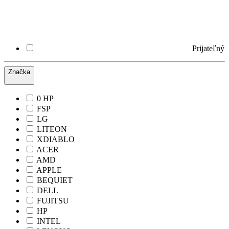
Prijateľný
Značka
0 HP
FSP
LG
LITEON
XDIABLO
ACER
AMD
APPLE
BEQUIET
DELL
FUJITSU
HP
INTEL