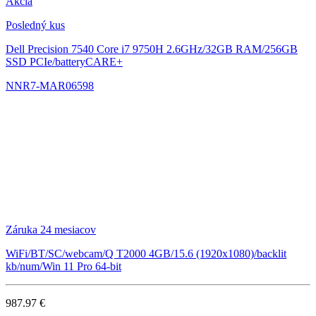
Akcia
Posledný kus
Dell Precision 7540
Core i7 9750H 2.6GHz/32GB RAM/256GB
SSD PCIe/batteryCARE+
NNR7-MAR06598
Záruka 24 mesiacov
WiFi/BT/SC/webcam/Q T2000 4GB/15.6 (1920x1080)/backlit
kb/num/Win 11 Pro 64-bit
987.97 €