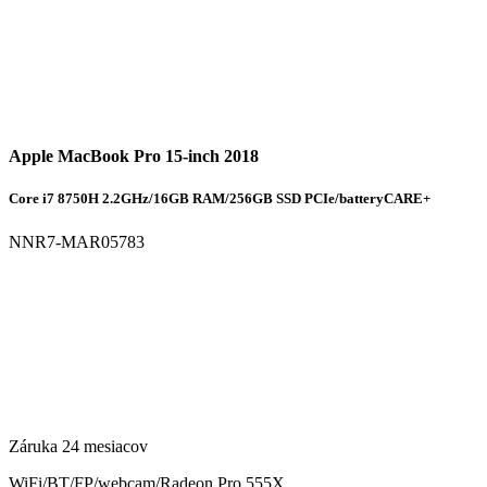
Apple MacBook Pro 15-inch 2018
Core i7 8750H 2.2GHz/16GB RAM/256GB SSD PCIe/batteryCARE+
NNR7-MAR05783
Záruka 24 mesiacov
WiFi/BT/FP/webcam/Radeon Pro 555X