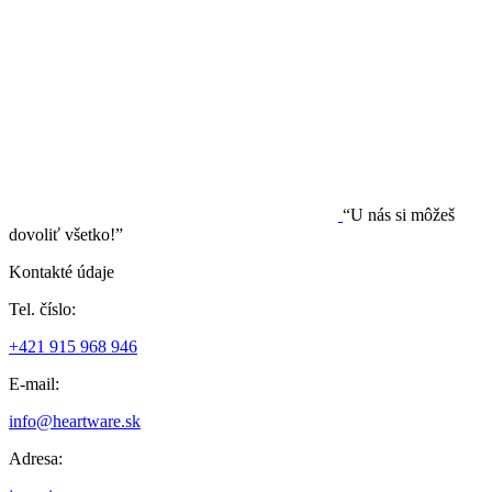
“U nás si môžeš
dovoliť všetko!”
Kontakté údaje
Tel. číslo:
+421 915 968 946
E-mail:
info@heartware.sk
Adresa: