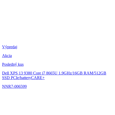
Výpredaj
Akcia
Posledný kus
Dell XPS 13 9380
Core i7 8665U 1.9GHz/16GB RAM/512GB
SSD PCIe/batteryCARE+
NNR7-006599