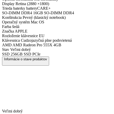
Display
Retina (2880 ×1800)
Trieda baterky
batteryCARE+
SO-DIMM DDR4
16GB SO-DIMM DDR4
Konštrukcia
Pevný (klasický notebook)
Operačný systém
Mac OS
Farba
šedá
Značka
APPLE
Rozloženie klávesnice
EU
Klávesnica
Cudzojazyčná plne podsvietená
AMD
AMD Radeon Pro 555X 4GB
Stav
Veľmi dobrý
SSD
256GB SSD PCIe
Informácie o stave produktov
Veľmi dobrý