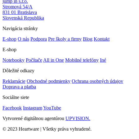
jump in s.r.o.
Stromová 54/A
831 01 Bratislava
Slovenská Republika
Navigácia stránky
E-shop
O nás
Podpora
Pre školy a firmy
Blog
Kontakt
E-shop
Notebooky
Počítače
All in One
Mobilné telefóny
Iné
Dôležité odkazy
Reklamácie
Obchodné podmienky
Ochrana osobných údajov
Doprava a platba
Sociálne siete
Facebook
Instagram
YouTube
Vytvorené digitálnou agentúrou
UPVISION.
© 2023 Heartware | Všetky práva vyhradené.