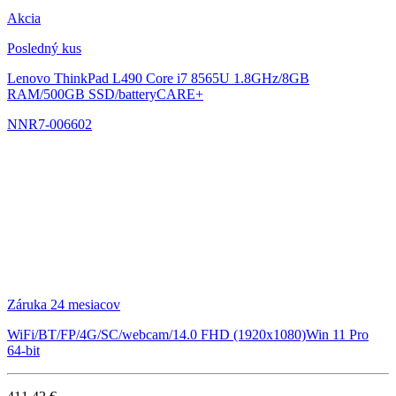
Akcia
Posledný kus
Lenovo ThinkPad L490
Core i7 8565U 1.8GHz/8GB
RAM/500GB SSD/batteryCARE+
NNR7-006602
Záruka 24 mesiacov
WiFi/BT/FP/4G/SC/webcam/14.0 FHD (1920x1080)Win 11 Pro
64-bit