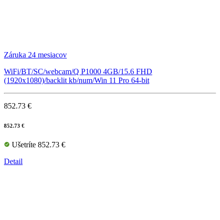
Záruka 24 mesiacov
WiFi/BT/SC/webcam/Q P1000 4GB/15.6 FHD
(1920x1080)/backlit kb/num/Win 11 Pro 64-bit
852.73 €
852.73 €
Ušetríte 852.73 €
Detail