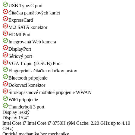
USB Type-C port
Čítačka pamäťových kariet
ExpressCard
M.2 SATA konektor
HDMI Port
Integrovaná Web kamera
DisplayPort
Sériový port
VGA 15-pin (D-SUB) Port
Fingerprint - čítačka otlačkov prstov
Bluetooth pripojenie
Dokovací konektor
Širokopásmové mobilné pripojenie WWAN
WiFi pripojenie
Thunderbolt 3 port
Display
lesklý
Display
15.4"
Intel Core i7
Intel Core i7 8750H (9M Cache, 2.20 GHz up to 4.10
GHz)
Optická mechanika
bez mechaniky