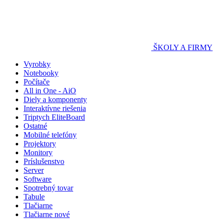
ŠKOLY A FIRMY
Vyrobky
Notebooky
Počítače
All in One - AiO
Diely a komponenty
Interaktívne riešenia
Triptych EliteBoard
Ostatné
Mobilné telefóny
Projektory
Monitory
Príslušenstvo
Server
Software
Spotrebný tovar
Tabule
Tlačiarne
Tlačiarne nové