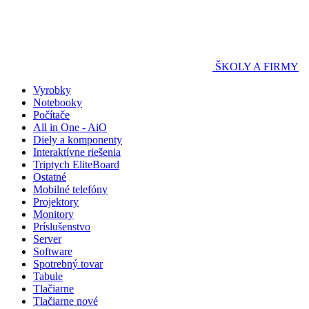
ŠKOLY A FIRMY
Vyrobky
Notebooky
Počítače
All in One - AiO
Diely a komponenty
Interaktívne riešenia
Triptych EliteBoard
Ostatné
Mobilné telefóny
Projektory
Monitory
Príslušenstvo
Server
Software
Spotrebný tovar
Tabule
Tlačiarne
Tlačiarne nové