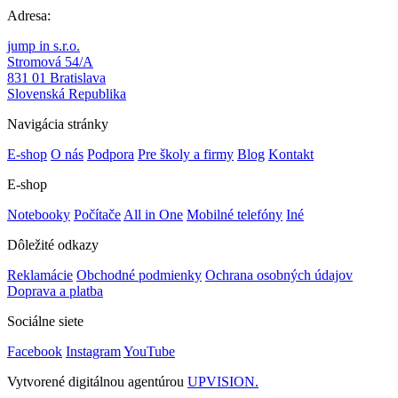
Adresa:
jump in s.r.o.
Stromová 54/A
831 01 Bratislava
Slovenská Republika
Navigácia stránky
E-shop
O nás
Podpora
Pre školy a firmy
Blog
Kontakt
E-shop
Notebooky
Počítače
All in One
Mobilné telefóny
Iné
Dôležité odkazy
Reklamácie
Obchodné podmienky
Ochrana osobných údajov
Doprava a platba
Sociálne siete
Facebook
Instagram
YouTube
Vytvorené digitálnou agentúrou
UPVISION.