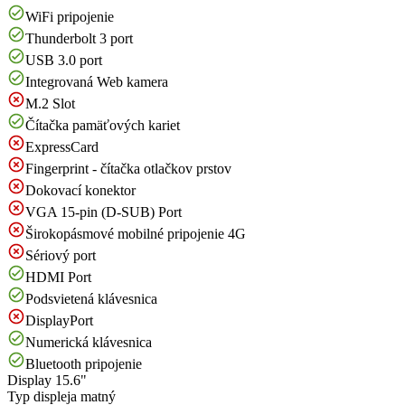
WiFi pripojenie
Thunderbolt 3 port
USB 3.0 port
Integrovaná Web kamera
M.2 Slot
Čítačka pamäťových kariet
ExpressCard
Fingerprint - čítačka otlačkov prstov
Dokovací konektor
VGA 15-pin (D-SUB) Port
Širokopásmové mobilné pripojenie 4G
Sériový port
HDMI Port
Podsvietená klávesnica
DisplayPort
Numerická klávesnica
Bluetooth pripojenie
Display
15.6"
Typ displeja
matný