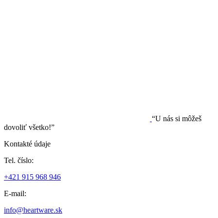
“U nás si môžeš
dovoliť všetko!”
Kontakté údaje
Tel. číslo:
+421 915 968 946
E-mail:
info@heartware.sk