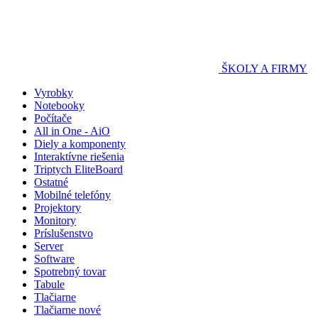
ŠKOLY A FIRMY
Vyrobky
Notebooky
Počítače
All in One - AiO
Diely a komponenty
Interaktívne riešenia
Triptych EliteBoard
Ostatné
Mobilné telefóny
Projektory
Monitory
Príslušenstvo
Server
Software
Spotrebný tovar
Tabule
Tlačiarne
Tlačiarne nové