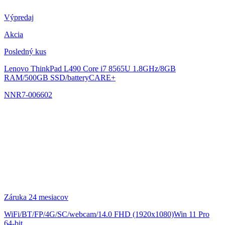
Výpredaj
Akcia
Posledný kus
Lenovo ThinkPad L490
Core i7 8565U 1.8GHz/8GB
RAM/500GB SSD/batteryCARE+
NNR7-006602
Záruka 24 mesiacov
WiFi/BT/FP/4G/SC/webcam/14.0 FHD (1920x1080)Win 11 Pro
64-bit