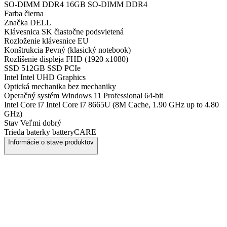
SO-DIMM DDR4
16GB SO-DIMM DDR4
Farba
čierna
Značka
DELL
Klávesnica
SK čiastočne podsvietená
Rozloženie klávesnice
EU
Konštrukcia
Pevný (klasický notebook)
Rozlíšenie displeja
FHD (1920 x1080)
SSD
512GB SSD PCIe
Intel
Intel UHD Graphics
Optická mechanika
bez mechaniky
Operačný systém
Windows 11 Professional 64-bit
Intel Core i7
Intel Core i7 8665U (8M Cache, 1.90 GHz up to 4.80
GHz)
Stav
Veľmi dobrý
Trieda baterky
batteryCARE
Informácie o stave produktov