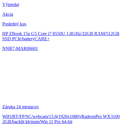
Výpredaj
Akcia
Posledný kus
HP ZBook 15u G5
Core i7 8550U 1.8GHz/32GB RAM/512GB
SSD PCIe/batteryCARE+
NNR7-MAR06601
Záruka 24 mesiacov
WiFi/BT/FP/SC/webcam/15.6(1920x1080)/RadeonPro WX3100
2GB/backlit kb/num/Win 11 Pro 64-bit