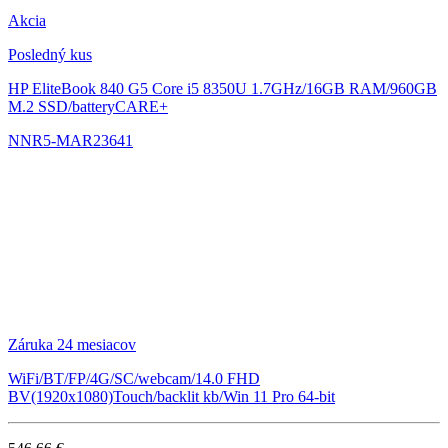
Akcia
Posledný kus
HP EliteBook 840 G5
Core i5 8350U 1.7GHz/16GB RAM/960GB
M.2 SSD/batteryCARE+
NNR5-MAR23641
Záruka 24 mesiacov
WiFi/BT/FP/4G/SC/webcam/14.0 FHD
BV(1920x1080)Touch/backlit kb/Win 11 Pro 64-bit