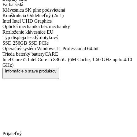
Farba
šedá
Klávesnica
SK plne podsvietená
Konštrukcia
Oddeliteľný (2in1)
Intel
Intel UHD Graphics
Optická mechanika
bez mechaniky
Rozloženie klávesnice
EU
Typ displeja
lesklý-dotykový
SSD
256GB SSD PCIe
Operačný systém
Windows 11 Professional 64-bit
Trieda baterky
batteryCARE
Intel Core i5
Intel Core i5 8365U (6M Cache, 1.60 GHz up to 4.10
GHz)
Informácie o stave produktov
Prijateľný