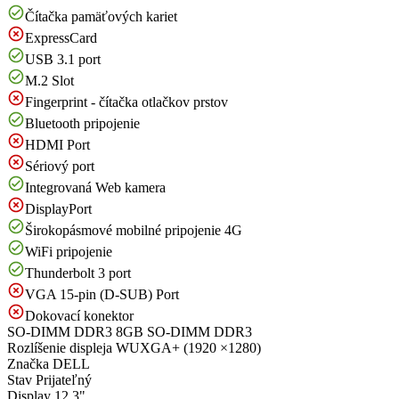
Čítačka pamäťových kariet
ExpressCard
USB 3.1 port
M.2 Slot
Fingerprint - čítačka otlačkov prstov
Bluetooth pripojenie
HDMI Port
Sériový port
Integrovaná Web kamera
DisplayPort
Širokopásmové mobilné pripojenie 4G
WiFi pripojenie
Thunderbolt 3 port
VGA 15-pin (D-SUB) Port
Dokovací konektor
SO-DIMM DDR3
8GB SO-DIMM DDR3
Rozlíšenie displeja
WUXGA+ (1920 ×1280)
Značka
DELL
Stav
Prijateľný
Display
12.3"