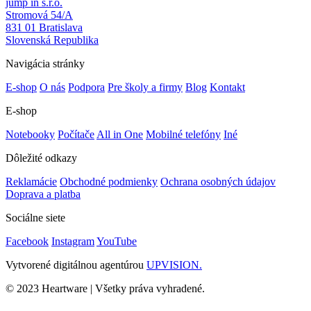
jump in s.r.o.
Stromová 54/A
831 01 Bratislava
Slovenská Republika
Navigácia stránky
E-shop
O nás
Podpora
Pre školy a firmy
Blog
Kontakt
E-shop
Notebooky
Počítače
All in One
Mobilné telefóny
Iné
Dôležité odkazy
Reklamácie
Obchodné podmienky
Ochrana osobných údajov
Doprava a platba
Sociálne siete
Facebook
Instagram
YouTube
Vytvorené digitálnou agentúrou
UPVISION.
© 2023 Heartware | Všetky práva vyhradené.