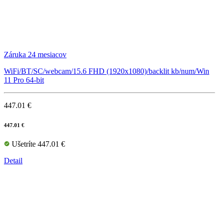
Záruka 24 mesiacov
WiFi/BT/SC/webcam/15.6 FHD (1920x1080)/backlit kb/num/Win
11 Pro 64-bit
447.01 €
447.01 €
Ušetríte 447.01 €
Detail