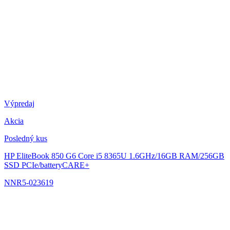
Výpredaj
Akcia
Posledný kus
HP EliteBook 850 G6
Core i5 8365U 1.6GHz/16GB RAM/256GB
SSD PCIe/batteryCARE+
NNR5-023619