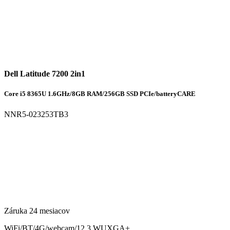
Dell Latitude 7200 2in1
Core i5 8365U 1.6GHz/8GB RAM/256GB SSD PCIe/batteryCARE
NNR5-023253TB3
Záruka 24 mesiacov
WiFi/BT/4G/webcam/12.3 WUXGA+