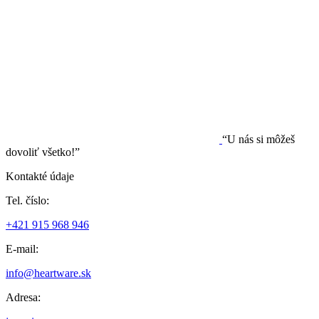
“U nás si môžeš
dovoliť všetko!”
Kontakté údaje
Tel. číslo:
+421 915 968 946
E-mail:
info@heartware.sk
Adresa: