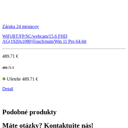
Záruka 24 mesiacov
WiFi/BT/FP/SC/webcam/15.6 FHD
AG(1920x1080)Touch/num/Win 11 Pro 64-bit
489.71 €
489.71 €
Ušetríte 489.71 €
Detail
Podobné produkty
Máte otázky? Kontaktujte nás!