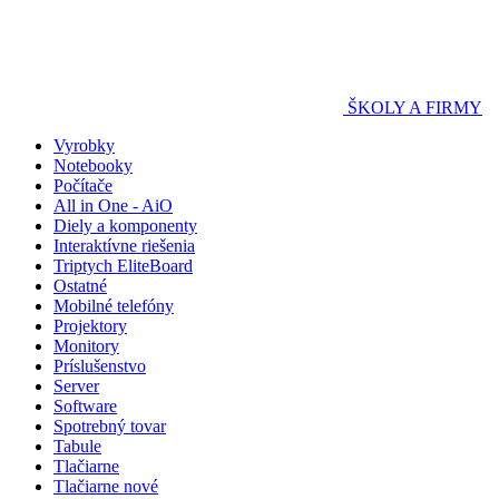
ŠKOLY A FIRMY
Vyrobky
Notebooky
Počítače
All in One - AiO
Diely a komponenty
Interaktívne riešenia
Triptych EliteBoard
Ostatné
Mobilné telefóny
Projektory
Monitory
Príslušenstvo
Server
Software
Spotrebný tovar
Tabule
Tlačiarne
Tlačiarne nové