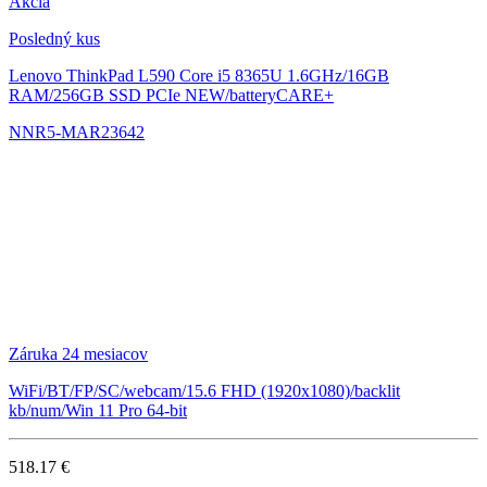
Akcia
Posledný kus
Lenovo ThinkPad L590
Core i5 8365U 1.6GHz/16GB
RAM/256GB SSD PCIe NEW/batteryCARE+
NNR5-MAR23642
Záruka 24 mesiacov
WiFi/BT/FP/SC/webcam/15.6 FHD (1920x1080)/backlit
kb/num/Win 11 Pro 64-bit
518.17 €