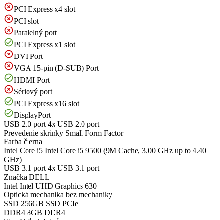
PCI Express x4 slot
PCI slot
Paralelný port
PCI Express x1 slot
DVI Port
VGA 15-pin (D-SUB) Port
HDMI Port
Sériový port
PCI Express x16 slot
DisplayPort
USB 2.0 port
4x USB 2.0 port
Prevedenie skrinky
Small Form Factor
Farba
čierna
Intel Core i5
Intel Core i5 9500 (9M Cache, 3.00 GHz up to 4.40
GHz)
USB 3.1 port
4x USB 3.1 port
Značka
DELL
Intel
Intel UHD Graphics 630
Optická mechanika
bez mechaniky
SSD
256GB SSD PCIe
DDR4
8GB DDR4