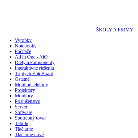
ŠKOLY A FIRMY
Vyrobky
Notebooky
Počítače
All in One - AiO
Diely a komponenty
Interaktívne riešenia
Triptych EliteBoard
Ostatné
Mobilné telefóny
Projektory
Monitory
Príslušenstvo
Server
Software
Spotrebný tovar
Tabule
Tlačiarne
Tlačiarne nové