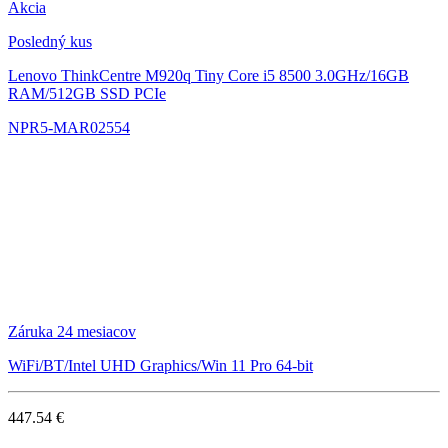
Akcia
Posledný kus
Lenovo ThinkCentre M920q Tiny
Core i5 8500 3.0GHz/16GB
RAM/512GB SSD PCIe
NPR5-MAR02554
Záruka 24 mesiacov
WiFi/BT/Intel UHD Graphics/Win 11 Pro 64-bit
447.54 €