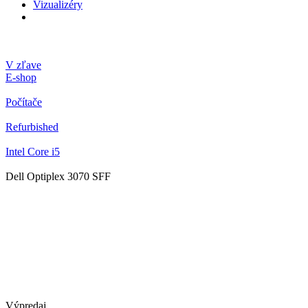
Vizualizéry
V zľave
E-shop
Počítače
Refurbished
Intel Core i5
Dell Optiplex 3070 SFF
Výpredaj