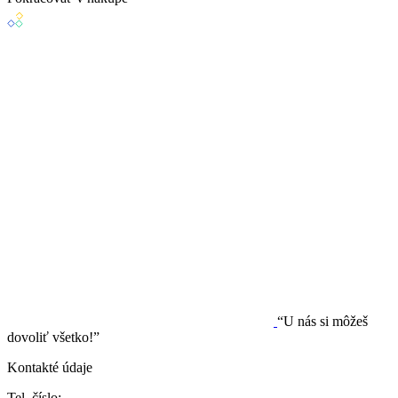
“U nás si môžeš
dovoliť všetko!”
Kontakté údaje
Tel. číslo: