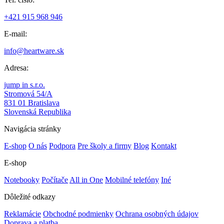
+421 915 968 946
E-mail:
info@heartware.sk
Adresa:
jump in s.r.o.
Stromová 54/A
831 01 Bratislava
Slovenská Republika
Navigácia stránky
E-shop
O nás
Podpora
Pre školy a firmy
Blog
Kontakt
E-shop
Notebooky
Počítače
All in One
Mobilné telefóny
Iné
Dôležité odkazy
Reklamácie
Obchodné podmienky
Ochrana osobných údajov
Doprava a platba