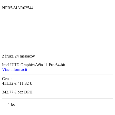
NPR5-MAR02544
Záruka 24 mesiacov
Intel UHD Graphics/Win 11 Pro 64-bit
Viac informácií
Cena:
411.32 €
411.32 €
342.77 € bez DPH
1 ks