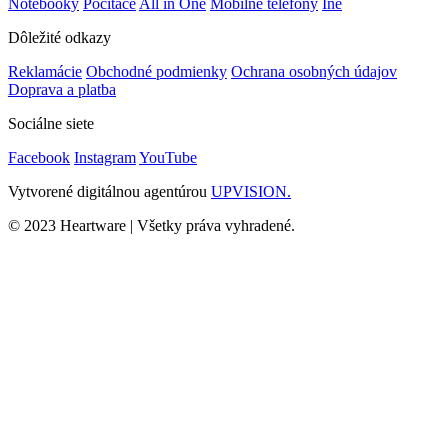
Notebooky
Počítače
All in One
Mobilné telefóny
Iné
Dôležité odkazy
Reklamácie
Obchodné podmienky
Ochrana osobných údajov
Doprava a platba
Sociálne siete
Facebook
Instagram
YouTube
Vytvorené digitálnou agentúrou
UPVISION.
© 2023 Heartware | Všetky práva vyhradené.