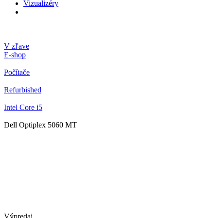
Vizualizéry
V zľave
E-shop
Počítače
Refurbished
Intel Core i5
Dell Optiplex 5060 MT
Výpredaj