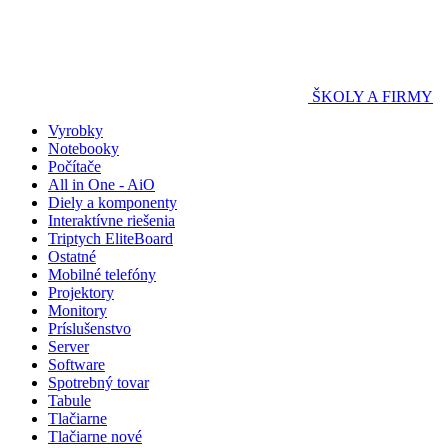
ŠKOLY A FIRMY
Vyrobky
Notebooky
Počítače
All in One - AiO
Diely a komponenty
Interaktívne riešenia
Triptych EliteBoard
Ostatné
Mobilné telefóny
Projektory
Monitory
Príslušenstvo
Server
Software
Spotrebný tovar
Tabule
Tlačiarne
Tlačiarne nové