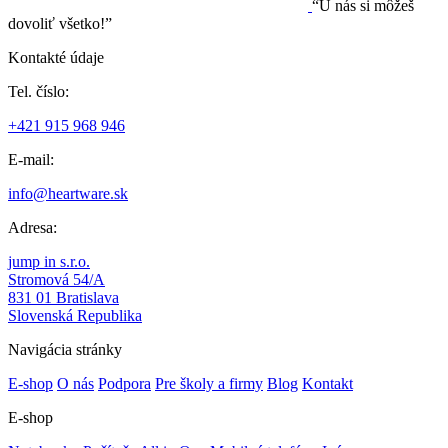
“U nás si môžeš
dovoliť všetko!”
Kontakté údaje
Tel. číslo:
+421 915 968 946
E-mail:
info@heartware.sk
Adresa:
jump in s.r.o.
Stromová 54/A
831 01 Bratislava
Slovenská Republika
Navigácia stránky
E-shop
O nás
Podpora
Pre školy a firmy
Blog
Kontakt
E-shop