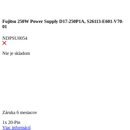
Fujitsu 250W Power Supply D17-250P1A, S26113-E601-V70-
01
NDPSU0054
Nie je skladom
Záruka 6 mesiacov
1x 20-Pin
Viac informácií