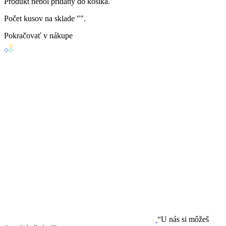
Produkt
nebol
pridaný do košíka.
Počet kusov na sklade "
".
Pokračovať v nákupe
“U nás si môžeš