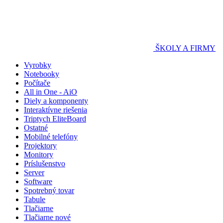
ŠKOLY A FIRMY
Vyrobky
Notebooky
Počítače
All in One - AiO
Diely a komponenty
Interaktívne riešenia
Triptych EliteBoard
Ostatné
Mobilné telefóny
Projektory
Monitory
Príslušenstvo
Server
Software
Spotrebný tovar
Tabule
Tlačiarne
Tlačiarne nové