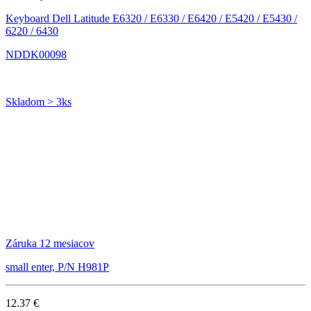
Keyboard Dell Latitude E6320 / E6330 / E6420 / E5420 / E5430 /
6220 / 6430
NDDK00098
Skladom > 3ks
Záruka 12 mesiacov
small enter, P/N H981P
12.37 €