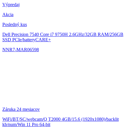
Výpredaj
Akcia
Posledný kus
Dell Precision 7540
Core i7 9750H 2.6GHz/32GB RAM/256GB
SSD PCIe/batteryCARE+
NNR7-MAR06598
Záruka 24 mesiacov
WiFi/BT/SC/webcam/Q T2000 4GB/15.6 (1920x1080)/backlit
kb/num/Win 11 Pro 64-bit