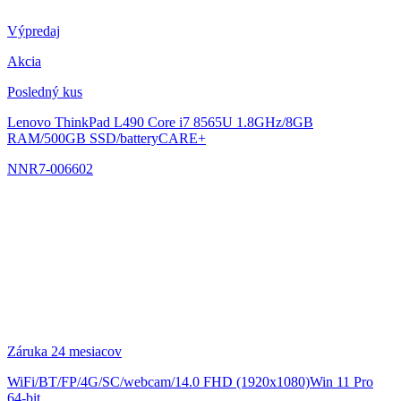
Výpredaj
Akcia
Posledný kus
Lenovo ThinkPad L490
Core i7 8565U 1.8GHz/8GB
RAM/500GB SSD/batteryCARE+
NNR7-006602
Záruka 24 mesiacov
WiFi/BT/FP/4G/SC/webcam/14.0 FHD (1920x1080)Win 11 Pro
64-bit