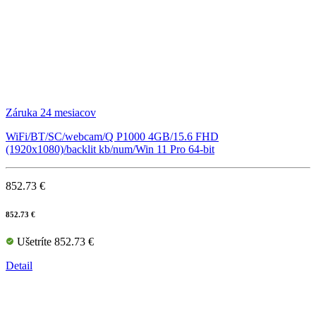
Záruka 24 mesiacov
WiFi/BT/SC/webcam/Q P1000 4GB/15.6 FHD
(1920x1080)/backlit kb/num/Win 11 Pro 64-bit
852.73 €
852.73 €
Ušetríte 852.73 €
Detail