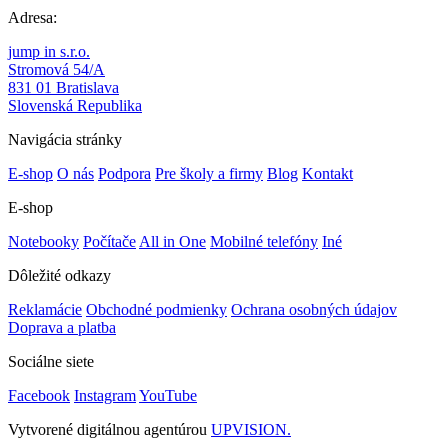
Adresa:
jump in s.r.o.
Stromová 54/A
831 01 Bratislava
Slovenská Republika
Navigácia stránky
E-shop
O nás
Podpora
Pre školy a firmy
Blog
Kontakt
E-shop
Notebooky
Počítače
All in One
Mobilné telefóny
Iné
Dôležité odkazy
Reklamácie
Obchodné podmienky
Ochrana osobných údajov
Doprava a platba
Sociálne siete
Facebook
Instagram
YouTube
Vytvorené digitálnou agentúrou
UPVISION.