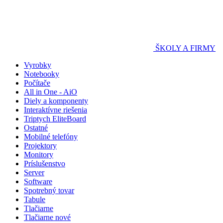
ŠKOLY A FIRMY
Vyrobky
Notebooky
Počítače
All in One - AiO
Diely a komponenty
Interaktívne riešenia
Triptych EliteBoard
Ostatné
Mobilné telefóny
Projektory
Monitory
Príslušenstvo
Server
Software
Spotrebný tovar
Tabule
Tlačiarne
Tlačiarne nové