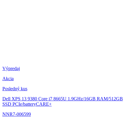
Výpredaj
Akcia
Posledný kus
Dell XPS 13 9380
Core i7 8665U 1.9GHz/16GB RAM/512GB
SSD PCIe/batteryCARE+
NNR7-006599