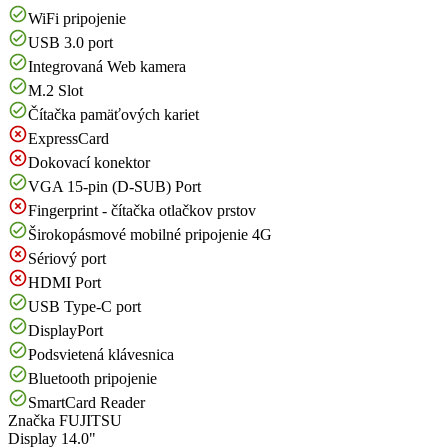
WiFi pripojenie
USB 3.0 port
Integrovaná Web kamera
M.2 Slot
Čítačka pamäťových kariet
ExpressCard
Dokovací konektor
VGA 15-pin (D-SUB) Port
Fingerprint - čítačka otlačkov prstov
Širokopásmové mobilné pripojenie 4G
Sériový port
HDMI Port
USB Type-C port
DisplayPort
Podsvietená klávesnica
Bluetooth pripojenie
SmartCard Reader
Značka
FUJITSU
Display
14.0"