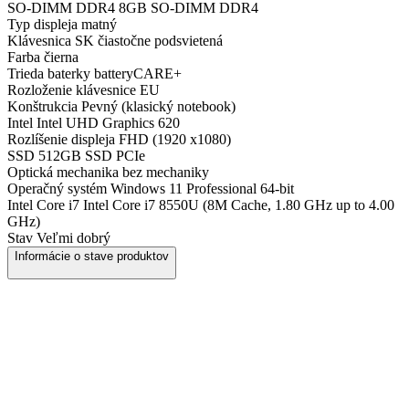
SO-DIMM DDR4
8GB SO-DIMM DDR4
Typ displeja
matný
Klávesnica
SK čiastočne podsvietená
Farba
čierna
Trieda baterky
batteryCARE+
Rozloženie klávesnice
EU
Konštrukcia
Pevný (klasický notebook)
Intel
Intel UHD Graphics 620
Rozlíšenie displeja
FHD (1920 x1080)
SSD
512GB SSD PCIe
Optická mechanika
bez mechaniky
Operačný systém
Windows 11 Professional 64-bit
Intel Core i7
Intel Core i7 8550U (8M Cache, 1.80 GHz up to 4.00
GHz)
Stav
Veľmi dobrý
Informácie o stave produktov