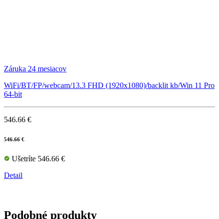
Záruka 24 mesiacov
WiFi/BT/FP/webcam/13.3 FHD (1920x1080)/backlit kb/Win 11 Pro
64-bit
546.66 €
546.66 €
Ušetríte 546.66 €
Detail
Podobné produkty