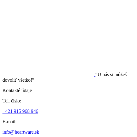
“U nás si môžeš
dovoliť všetko!”
Kontakté údaje
Tel. číslo:
+421 915 968 946
E-mail:
info@heartware.sk