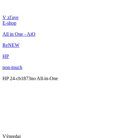
V zľave
E-shop
All in One - AiO
ReNEW
HP
non-touch
HP 24-cb1873no All-in-One
Výpredaj