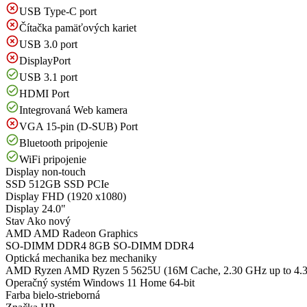
USB Type-C port
Čítačka pamäťových kariet
USB 3.0 port
DisplayPort
USB 3.1 port
HDMI Port
Integrovaná Web kamera
VGA 15-pin (D-SUB) Port
Bluetooth pripojenie
WiFi pripojenie
Display
non-touch
SSD
512GB SSD PCIe
Display
FHD (1920 x1080)
Display
24.0"
Stav
Ako nový
AMD
AMD Radeon Graphics
SO-DIMM DDR4
8GB SO-DIMM DDR4
Optická mechanika
bez mechaniky
AMD Ryzen
AMD Ryzen 5 5625U (16M Cache, 2.30 GHz up to 4.
Operačný systém
Windows 11 Home 64-bit
Farba
bielo-strieborná