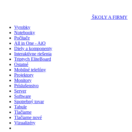
ŠKOLY A FIRMY
Vyrobky
Notebooky
Počítače
All in One - AiO
Diely a komponenty
Interaktívne riešenia
Triptych EliteBoard
Ostatné
Mobilné telefóny
Projektory
Monitory
Príslušenstvo
Server
Software
Spotrebný tovar
Tabule
Tlačiarne
Tlačiarne nové
Vizualizéry