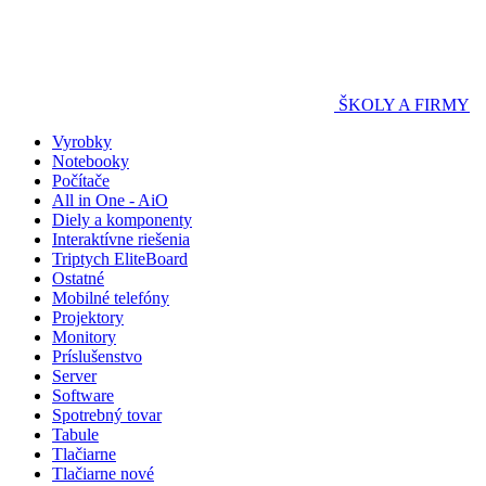
ŠKOLY A FIRMY
Vyrobky
Notebooky
Počítače
All in One - AiO
Diely a komponenty
Interaktívne riešenia
Triptych EliteBoard
Ostatné
Mobilné telefóny
Projektory
Monitory
Príslušenstvo
Server
Software
Spotrebný tovar
Tabule
Tlačiarne
Tlačiarne nové