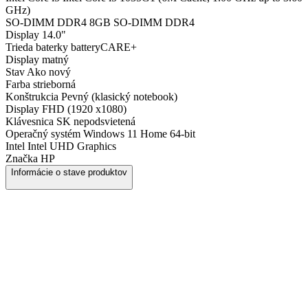
GHz)
SO-DIMM DDR4
8GB SO-DIMM DDR4
Display
14.0"
Trieda baterky
batteryCARE+
Display
matný
Stav
Ako nový
Farba
strieborná
Konštrukcia
Pevný (klasický notebook)
Display
FHD (1920 x1080)
Klávesnica
SK nepodsvietená
Operačný systém
Windows 11 Home 64-bit
Intel
Intel UHD Graphics
Značka
HP
Informácie o stave produktov