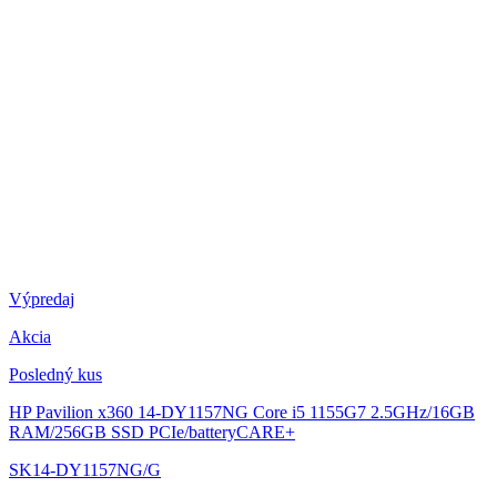
Výpredaj
Akcia
Posledný kus
HP Pavilion x360 14-DY1157NG
Core i5 1155G7 2.5GHz/16GB
RAM/256GB SSD PCIe/batteryCARE+
SK14-DY1157NG/G