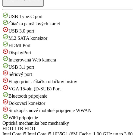
USB Type-C port
Čítačka pamäťových kariet
USB 3.0 port
M.2 SATA konektor
HDMI Port
DisplayPort
Integrovaná Web kamera
USB 3.1 port
Sériový port
Fingerprint - čítačka otlačkov prstov
VGA 15-pin (D-SUB) Port
Bluetooth pripojenie
Dokovací konektor
Širokopásmové mobilné pripojenie WWAN
WiFi pripojenie
Optická mechanika
bez mechaniky
HDD
1TB HDD
Intel Core i5
Intel Core i5 1035G1 (6M Cache, 1.00 GHz up to 3.60