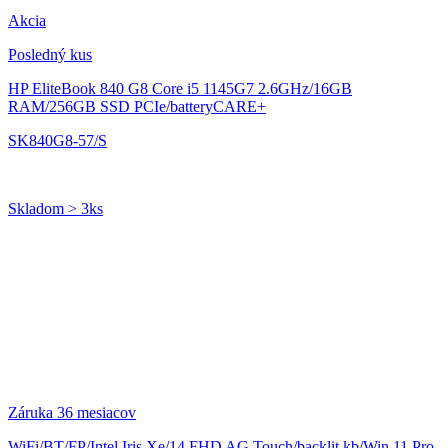
Akcia
Posledný kus
HP EliteBook 840 G8
Core i5 1145G7 2.6GHz/16GB
RAM/256GB SSD PCIe/batteryCARE+
SK840G8-57/S
Skladom > 3ks
Záruka 36 mesiacov
WiFi/BT/FP/Intel Iris Xe/14 FHD AG Touch/backlit kb/Win 11 Pro