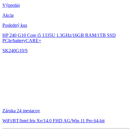
Výpredaj
Akcia
Posledný kus
HP 240 G10
Core i5 1335U 1.3GHz/16GB RAM/1TB SSD
PCIe/batteryCARE+
SK240G10/S
Záruka 24 mesiacov
WiFi/BT/Intel Iris Xe/14.0 FHD AG/Win 11 Pro 64-bit