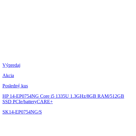
Výpredaj
Akcia
Posledný kus
HP 14-EP0754NG
Core i5 1335U 1.3GHz/8GB RAM/512GB
SSD PCIe/batteryCARE+
SK14-EP0754NG/S