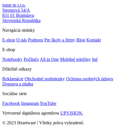
jump in s.r.o.
Stromová 54/A
831 01 Bratislava
Slovenská Republika
Navigácia stránky
E-shop
O nás
Podpora
Pre školy a firmy
Blog
Kontakt
E-shop
Notebooky
Počítače
All in One
Mobilné telefóny
Iné
Dôležité odkazy
Reklamácie
Obchodné podmienky
Ochrana osobných údajov
Doprava a platba
Sociálne siete
Facebook
Instagram
YouTube
Vytvorené digitálnou agentúrou
UPVISION.
© 2023 Heartware | Všetky práva vyhradené.