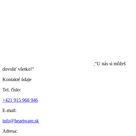
“U nás si môžeš
dovoliť všetko!”
Kontakté údaje
Tel. číslo:
+421 915 968 946
E-mail:
info@heartware.sk
Adresa: