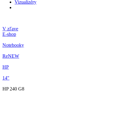
Vizualizéry
V zľave
E-shop
Notebooky
ReNEW
HP
14"
HP 240 G8