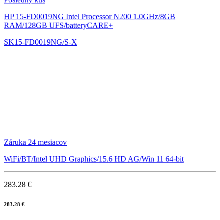
HP 15-FD0019NG
Intel Processor N200 1.0GHz/8GB
RAM/128GB UFS/batteryCARE+
SK15-FD0019NG/S-X
Záruka 24 mesiacov
WiFi/BT/Intel UHD Graphics/15.6 HD AG/Win 11 64-bit
283.28 €
283.28 €