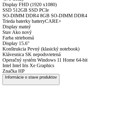
Display
FHD (1920 x1080)
SSD
512GB SSD PCIe
SO-DIMM DDR4
8GB SO-DIMM DDR4
Trieda baterky
batteryCARE+
Display
matný
Stav
Ako nový
Farba
strieborná
Display
15.6"
Konštrukcia
Pevný (klasický notebook)
Klávesnica
SK nepodsvietená
Operačný systém
Windows 11 Home 64-bit
Intel
Intel Iris Xe Graphics
Značka
HP
Informácie o stave produktov