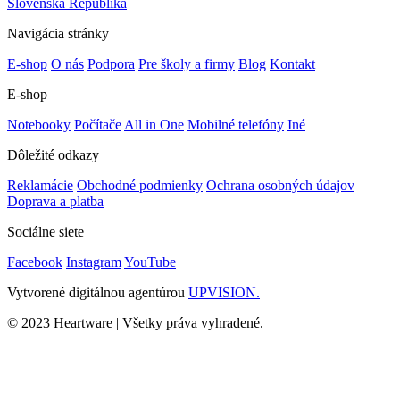
Slovenská Republika
Navigácia stránky
E-shop
O nás
Podpora
Pre školy a firmy
Blog
Kontakt
E-shop
Notebooky
Počítače
All in One
Mobilné telefóny
Iné
Dôležité odkazy
Reklamácie
Obchodné podmienky
Ochrana osobných údajov
Doprava a platba
Sociálne siete
Facebook
Instagram
YouTube
Vytvorené digitálnou agentúrou
UPVISION.
© 2023 Heartware | Všetky práva vyhradené.