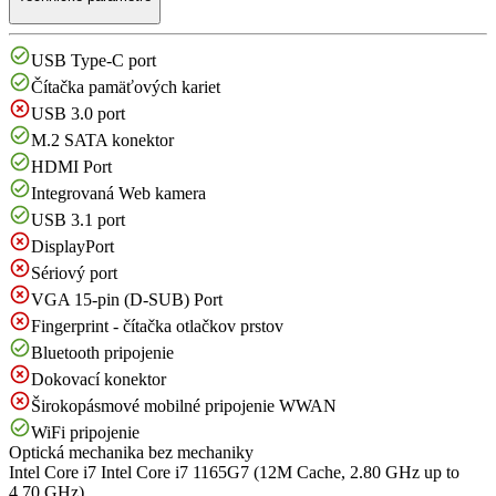
USB Type-C port
Čítačka pamäťových kariet
USB 3.0 port
M.2 SATA konektor
HDMI Port
Integrovaná Web kamera
USB 3.1 port
DisplayPort
Sériový port
VGA 15-pin (D-SUB) Port
Fingerprint - čítačka otlačkov prstov
Bluetooth pripojenie
Dokovací konektor
Širokopásmové mobilné pripojenie WWAN
WiFi pripojenie
Optická mechanika
bez mechaniky
Intel Core i7
Intel Core i7 1165G7 (12M Cache, 2.80 GHz up to
4.70 GHz)