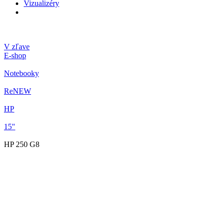
Vizualizéry
V zľave
E-shop
Notebooky
ReNEW
HP
15"
HP 250 G8