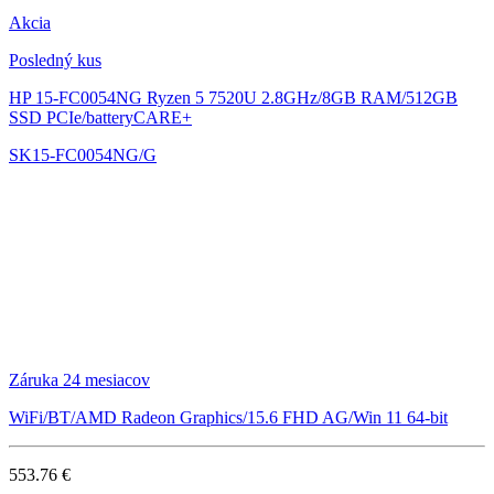
Akcia
Posledný kus
HP 15-FC0054NG
Ryzen 5 7520U 2.8GHz/8GB RAM/512GB
SSD PCIe/batteryCARE+
SK15-FC0054NG/G
Záruka 24 mesiacov
WiFi/BT/AMD Radeon Graphics/15.6 FHD AG/Win 11 64-bit
553.76 €