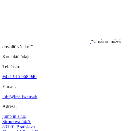
“U nás si môžeš
dovoliť všetko!”
Kontakté údaje
Tel. číslo:
+421 915 968 946
E-mail:
info@heartware.sk
Adresa:
jump in s.r.o.
Stromová 54/A
831 01 Bratislava