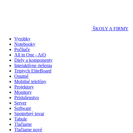
ŠKOLY A FIRMY
Vyrobky
Notebooky
Počítače
All in One - AiO
Diely a komponenty
Interaktívne riešenia
Triptych EliteBoard
Ostatné
Mobilné telefóny
Projektory
Monitory
Príslušenstvo
Server
Software
Spotrebný tovar
Tabule
Tlačiarne
Tlačiarne nové