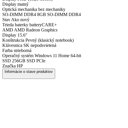
Display
matný
Optická mechanika
bez mechaniky
SO-DIMM DDR4
8GB SO-DIMM DDR4
Stav
Ako nový
Trieda baterky
batteryCARE+
AMD
AMD Radeon Graphics
Display
15.6"
Konštrukcia
Pevný (klasický notebook)
Klávesnica
SK nepodsvietená
Farba
strieborná
Operačný systém
Windows 11 Home 64-bit
SSD
256GB SSD PCIe
Značka
HP
Informácie o stave produktov