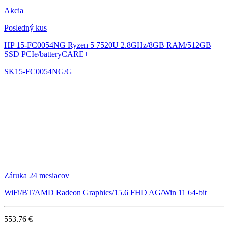
Akcia
Posledný kus
HP 15-FC0054NG
Ryzen 5 7520U 2.8GHz/8GB RAM/512GB
SSD PCIe/batteryCARE+
SK15-FC0054NG/G
Záruka 24 mesiacov
WiFi/BT/AMD Radeon Graphics/15.6 FHD AG/Win 11 64-bit
553.76 €