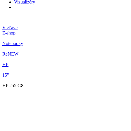
Vizualizéry
V zľave
E-shop
Notebooky
ReNEW
HP
15"
HP 255 G8