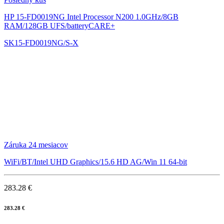
HP 15-FD0019NG
Intel Processor N200 1.0GHz/8GB
RAM/128GB UFS/batteryCARE+
SK15-FD0019NG/S-X
Záruka 24 mesiacov
WiFi/BT/Intel UHD Graphics/15.6 HD AG/Win 11 64-bit
283.28 €
283.28 €