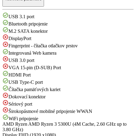
USB 3.1 port
Bluetooth pripojenie
M.2 SATA konektor
DisplayPort
Fingerprint - čítačka otlačkov prstov
Integrovaná Web kamera
USB 3.0 port
VGA 15-pin (D-SUB) Port
HDMI Port
USB Type-C port
Čítačka pamäťových kariet
Dokovací konektor
Sériový port
Širokopásmové mobilné pripojenie WWAN
WiFi pripojenie
AMD Ryzen
AMD Ryzen 3 5300U (4M Cache, 2.60 GHz up to
3.80 GHz)
Display
FHD (1920 x1080)