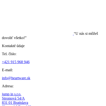
“U nás si môžeš
dovoliť všetko!”
Kontakté údaje
Tel. číslo:
+421 915 968 946
E-mail:
info@heartware.sk
Adresa:
jump in s.r.o.
Stromová 54/A
831 01 Bratislava