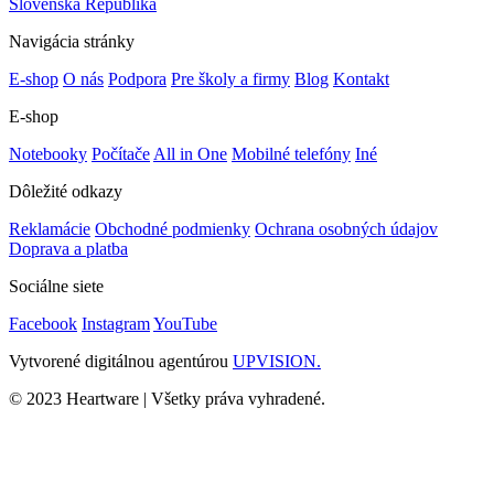
Slovenská Republika
Navigácia stránky
E-shop
O nás
Podpora
Pre školy a firmy
Blog
Kontakt
E-shop
Notebooky
Počítače
All in One
Mobilné telefóny
Iné
Dôležité odkazy
Reklamácie
Obchodné podmienky
Ochrana osobných údajov
Doprava a platba
Sociálne siete
Facebook
Instagram
YouTube
Vytvorené digitálnou agentúrou
UPVISION.
© 2023 Heartware | Všetky práva vyhradené.