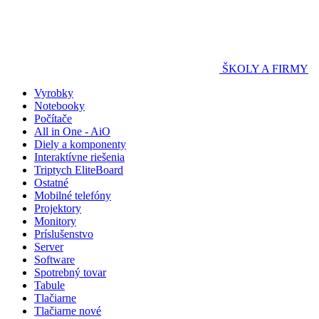
ŠKOLY A FIRMY
Vyrobky
Notebooky
Počítače
All in One - AiO
Diely a komponenty
Interaktívne riešenia
Triptych EliteBoard
Ostatné
Mobilné telefóny
Projektory
Monitory
Príslušenstvo
Server
Software
Spotrebný tovar
Tabule
Tlačiarne
Tlačiarne nové