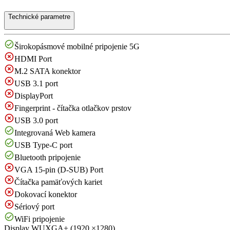
Technické parametre
Širokopásmové mobilné pripojenie 5G
HDMI Port
M.2 SATA konektor
USB 3.1 port
DisplayPort
Fingerprint - čítačka otlačkov prstov
USB 3.0 port
Integrovaná Web kamera
USB Type-C port
Bluetooth pripojenie
VGA 15-pin (D-SUB) Port
Čítačka pamäťových kariet
Dokovací konektor
Sériový port
WiFi pripojenie
Display
WUXGA+ (1920 ×1280)