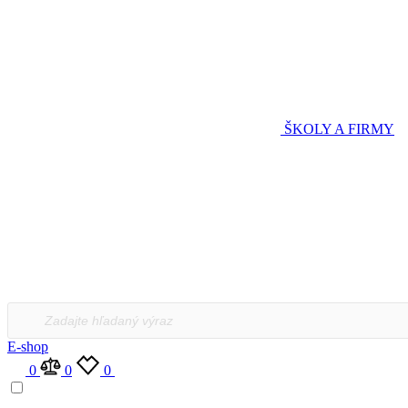
ŠKOLY A FIRMY
Products
search
E-shop
0
0
0