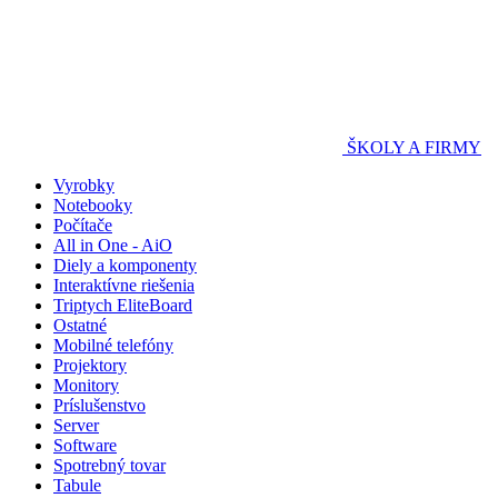
ŠKOLY A FIRMY
Vyrobky
Notebooky
Počítače
All in One - AiO
Diely a komponenty
Interaktívne riešenia
Triptych EliteBoard
Ostatné
Mobilné telefóny
Projektory
Monitory
Príslušenstvo
Server
Software
Spotrebný tovar
Tabule