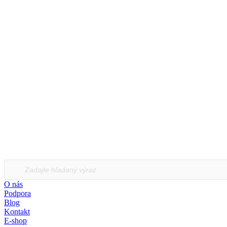
Products
search
O nás
Podpora
Blog
Kontakt
E-shop