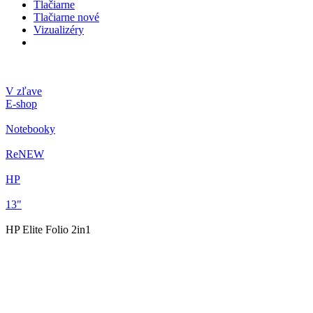
Tlačiarne
Tlačiarne nové
Vizualizéry
V zľave
E-shop
Notebooky
ReNEW
HP
13"
HP Elite Folio 2in1