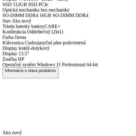
SSD
512GB SSD PCIe
Optická mechanika
bez mechaniky
SO-DIMM DDR4
16GB SO-DIMM DDR4
Stav
Ako nový
Trieda baterky
batteryCARE+
Konštrukcia
Oddeliteľný (2in1)
Farba
čierna
Klávesnica
Cudzojazyčná plne podsvietená
Display
lesklý-dotykový
Display
13.5"
Značka
HP
Operačný systém
Windows 11 Professional 64-bit
Informácie o stave produktov
Ako nový