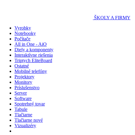
ŠKOLY A FIRMY
Vyrobky
Notebooky
Počítače
All in One - AiO
Diely a komponenty
Interaktívne riešenia
Triptych EliteBoard
Ostatné
Mobilné telefóny
Projektory
Monitory
Príslušenstvo
Server
Software
Spotrebný tovar
Tabule
Tlačiarne
Tlačiarne nové
Vizualizéry