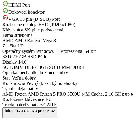
HDMI Port
Dokovací konektor
VGA 15-pin (D-SUB) Port
Rozlíšenie displeja
FHD (1920 x1080)
Klávesnica
SK plne podsvietená
Farba
strieborná
AMD
AMD Radeon Vega 8
Značka
HP
Operačný systém
Windows 11 Professional 64-bit
SSD
256GB SSD PCIe
Display
14.0"
SO-DIMM DDR4
8GB SO-DIMM DDR4
Optická mechanika
bez mechaniky
Stav
Veľmi dobrý
Konštrukcia
Pevný (klasický notebook)
Typ displeja
matný
AMD Ryzen
AMD Ryzen 5 PRO 3500U (4M Cache, 2.10 GHz up t
Rozloženie klávesnice
EU
Trieda baterky
batteryCARE+
Informácie o stave produktov