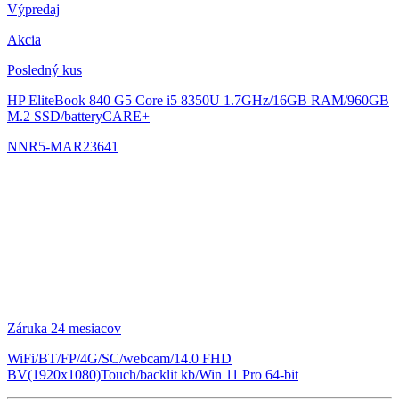
Výpredaj
Akcia
Posledný kus
HP EliteBook 840 G5
Core i5 8350U 1.7GHz/16GB RAM/960GB
M.2 SSD/batteryCARE+
NNR5-MAR23641
Záruka 24 mesiacov
WiFi/BT/FP/4G/SC/webcam/14.0 FHD
BV(1920x1080)Touch/backlit kb/Win 11 Pro 64-bit