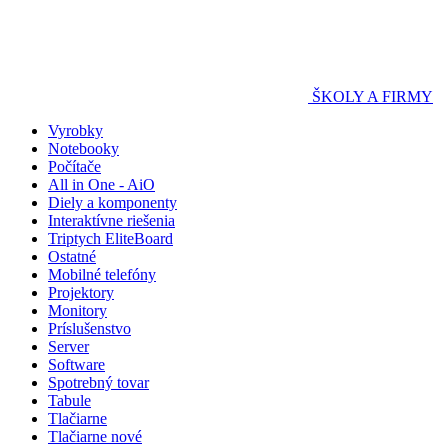
ŠKOLY A FIRMY
Vyrobky
Notebooky
Počítače
All in One - AiO
Diely a komponenty
Interaktívne riešenia
Triptych EliteBoard
Ostatné
Mobilné telefóny
Projektory
Monitory
Príslušenstvo
Server
Software
Spotrebný tovar
Tabule
Tlačiarne
Tlačiarne nové