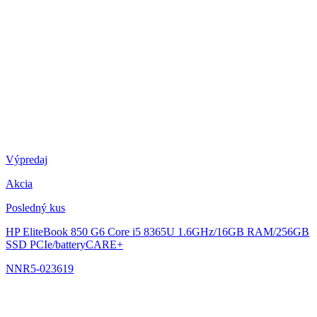
Výpredaj
Akcia
Posledný kus
HP EliteBook 850 G6
Core i5 8365U 1.6GHz/16GB RAM/256GB
SSD PCIe/batteryCARE+
NNR5-023619