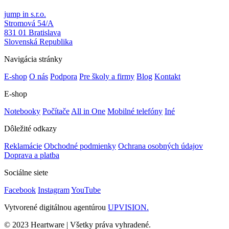
jump in s.r.o.
Stromová 54/A
831 01 Bratislava
Slovenská Republika
Navigácia stránky
E-shop
O nás
Podpora
Pre školy a firmy
Blog
Kontakt
E-shop
Notebooky
Počítače
All in One
Mobilné telefóny
Iné
Dôležité odkazy
Reklamácie
Obchodné podmienky
Ochrana osobných údajov
Doprava a platba
Sociálne siete
Facebook
Instagram
YouTube
Vytvorené digitálnou agentúrou
UPVISION.
© 2023 Heartware | Všetky práva vyhradené.