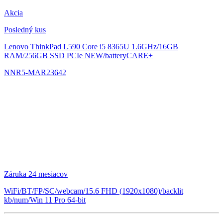
Akcia
Posledný kus
Lenovo ThinkPad L590
Core i5 8365U 1.6GHz/16GB
RAM/256GB SSD PCIe NEW/batteryCARE+
NNR5-MAR23642
Záruka 24 mesiacov
WiFi/BT/FP/SC/webcam/15.6 FHD (1920x1080)/backlit
kb/num/Win 11 Pro 64-bit