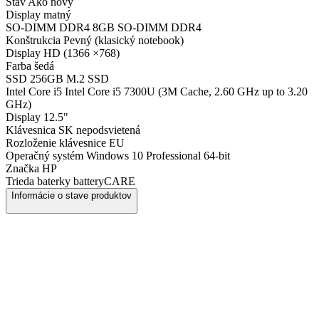
Stav
Ako nový
Display
matný
SO-DIMM DDR4
8GB SO-DIMM DDR4
Konštrukcia
Pevný (klasický notebook)
Display
HD (1366 ×768)
Farba
šedá
SSD
256GB M.2 SSD
Intel Core i5
Intel Core i5 7300U (3M Cache, 2.60 GHz up to 3.20
GHz)
Display
12.5"
Klávesnica
SK nepodsvietená
Rozloženie klávesnice
EU
Operačný systém
Windows 10 Professional 64-bit
Značka
HP
Trieda baterky
batteryCARE
Informácie o stave produktov