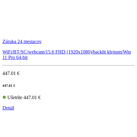
Záruka 24 mesiacov
WiFi/BT/SC/webcam/15.6 FHD (1920x1080)/backlit kb/num/Win
11 Pro 64-bit
447.01 €
447.01 €
Ušetríte 447.01 €
Detail