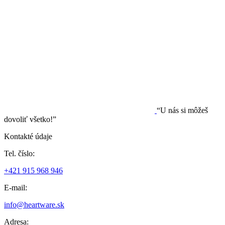
“U nás si môžeš
dovoliť všetko!”
Kontakté údaje
Tel. číslo:
+421 915 968 946
E-mail:
info@heartware.sk
Adresa: