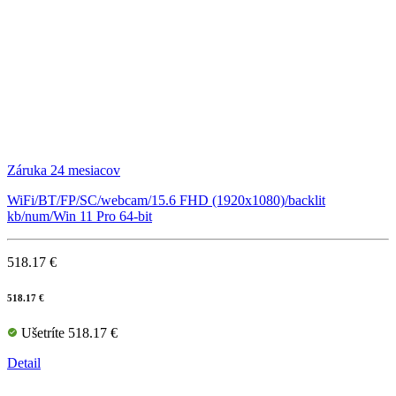
Záruka 24 mesiacov
WiFi/BT/FP/SC/webcam/15.6 FHD (1920x1080)/backlit
kb/num/Win 11 Pro 64-bit
518.17 €
518.17 €
Ušetríte 518.17 €
Detail