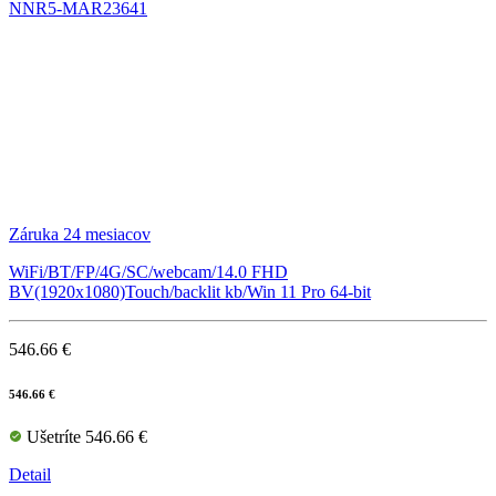
NNR5-MAR23641
Záruka 24 mesiacov
WiFi/BT/FP/4G/SC/webcam/14.0 FHD
BV(1920x1080)Touch/backlit kb/Win 11 Pro 64-bit
546.66 €
546.66 €
Ušetríte 546.66 €
Detail