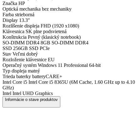
Značka
HP
Optická mechanika
bez mechaniky
Farba
strieborná
Display
13.3"
Rozlíšenie displeja
FHD (1920 x1080)
Klávesnica
SK plne podsvietená
Konštrukcia
Pevný (klasický notebook)
SO-DIMM DDR4
8GB SO-DIMM DDR4
SSD
256GB SSD PCIe
Stav
Veľmi dobrý
Rozloženie klávesnice
EU
Operačný systém
Windows 11 Professional 64-bit
Typ displeja
matný
Trieda baterky
batteryCARE+
Intel Core i5
Intel Core i5 8365U (6M Cache, 1.60 GHz up to 4.10
GHz)
Intel
Intel UHD Graphics
Informácie o stave produktov