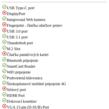
USB Type-C port
DisplayPort
Integrovaná Web kamera
Fingerprint - čítačka otlačkov prstov
USB 3.0 port
USB 3.1 port
Thunderbolt port
M.2 Slot
Čítačka pamäťových kariet
Bluetooth pripojenie
SmartCard Reader
WiFi pripojenie
Podsvietená klávesnica
Širokopásmové mobilné pripojenie 4G
Sériový port
HDMI Port
Dokovací konektor
VGA 15-pin (D-SUB) Port