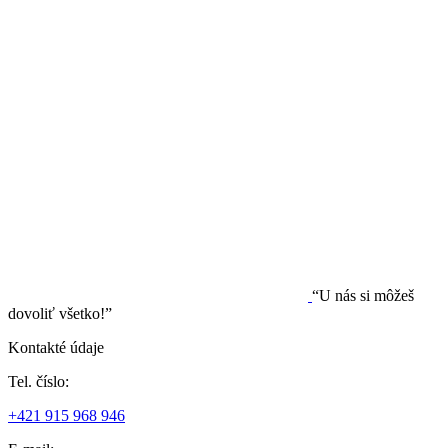
“U nás si môžeš
dovoliť všetko!”
Kontakté údaje
Tel. číslo:
+421 915 968 946