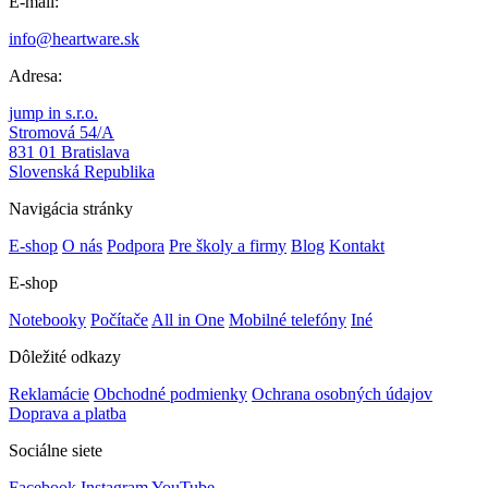
E-mail:
info@heartware.sk
Adresa:
jump in s.r.o.
Stromová 54/A
831 01 Bratislava
Slovenská Republika
Navigácia stránky
E-shop
O nás
Podpora
Pre školy a firmy
Blog
Kontakt
E-shop
Notebooky
Počítače
All in One
Mobilné telefóny
Iné
Dôležité odkazy
Reklamácie
Obchodné podmienky
Ochrana osobných údajov
Doprava a platba
Sociálne siete
Facebook
Instagram
YouTube