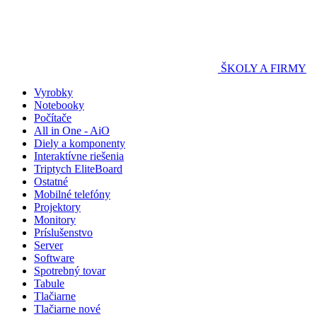
ŠKOLY A FIRMY
Vyrobky
Notebooky
Počítače
All in One - AiO
Diely a komponenty
Interaktívne riešenia
Triptych EliteBoard
Ostatné
Mobilné telefóny
Projektory
Monitory
Príslušenstvo
Server
Software
Spotrebný tovar
Tabule
Tlačiarne
Tlačiarne nové