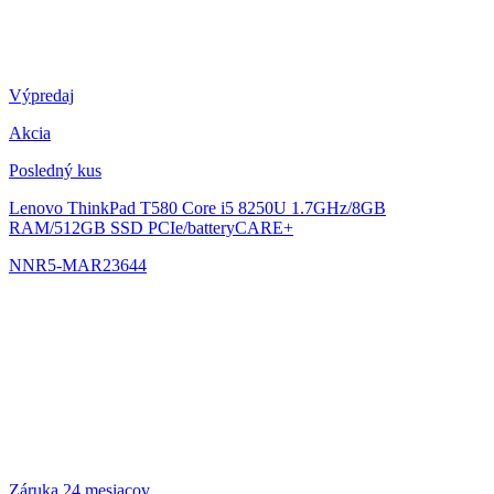
Výpredaj
Akcia
Posledný kus
Lenovo ThinkPad T580
Core i5 8250U 1.7GHz/8GB
RAM/512GB SSD PCIe/batteryCARE+
NNR5-MAR23644
Záruka 24 mesiacov