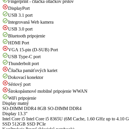
Fingerprint - čítačka otlačkov prstov
DisplayPort
USB 3.1 port
Integrovaná Web kamera
USB 3.0 port
Bluetooth pripojenie
HDMI Port
VGA 15-pin (D-SUB) Port
USB Type-C port
Thunderbolt port
Čítačka pamäťových kariet
Dokovací konektor
Sériový port
Širokopásmové mobilné pripojenie WWAN
WiFi pripojenie
Display
matný
SO-DIMM DDR4
8GB SO-DIMM DDR4
Display
13.3"
Intel Core i5
Intel Core i5 8365U (6M Cache, 1.60 GHz up to 4.10 
SSD
512GB SSD PCIe