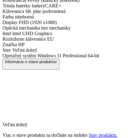
Konštrukcia
Pevný (klasický notebook)
Trieda baterky
batteryCARE+
Klávesnica
SK plne podsvietená
Farba
strieborná
Display
FHD (1920 x1080)
Optická mechanika
bez mechaniky
Intel
Intel UHD Graphics
Rozloženie klávesnice
EU
Značka
HP
Stav
Veľmi dobrý
Operačný systém
Windows 11 Professional 64-bit
Informácie o stave produktov
Veľmi dobrý
Viac o stave produktu sa dočítate na stránke
Stav produktu.