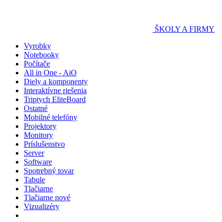
ŠKOLY A FIRMY
Vyrobky
Notebooky
Počítače
All in One - AiO
Diely a komponenty
Interaktívne riešenia
Triptych EliteBoard
Ostatné
Mobilné telefóny
Projektory
Monitory
Príslušenstvo
Server
Software
Spotrebný tovar
Tabule
Tlačiarne
Tlačiarne nové
Vizualizéry