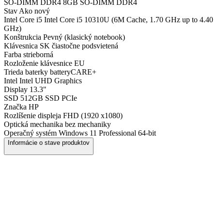
SO-DIMM DDR4
8GB SO-DIMM DDR4
Stav
Ako nový
Intel Core i5
Intel Core i5 10310U (6M Cache, 1.70 GHz up to 4.40
GHz)
Konštrukcia
Pevný (klasický notebook)
Klávesnica
SK čiastočne podsvietená
Farba
strieborná
Rozloženie klávesnice
EU
Trieda baterky
batteryCARE+
Intel
Intel UHD Graphics
Display
13.3"
SSD
512GB SSD PCIe
Značka
HP
Rozlíšenie displeja
FHD (1920 x1080)
Optická mechanika
bez mechaniky
Operačný systém
Windows 11 Professional 64-bit
Informácie o stave produktov