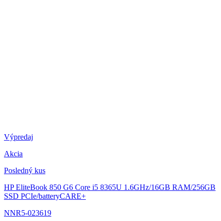
Výpredaj
Akcia
Posledný kus
HP EliteBook 850 G6
Core i5 8365U 1.6GHz/16GB RAM/256GB
SSD PCIe/batteryCARE+
NNR5-023619