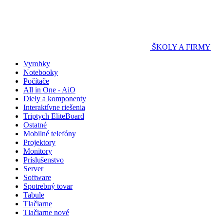
ŠKOLY A FIRMY
Vyrobky
Notebooky
Počítače
All in One - AiO
Diely a komponenty
Interaktívne riešenia
Triptych EliteBoard
Ostatné
Mobilné telefóny
Projektory
Monitory
Príslušenstvo
Server
Software
Spotrebný tovar
Tabule
Tlačiarne
Tlačiarne nové