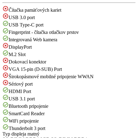
Čítačka pamäťových kariet
USB 3.0 port
USB Type-C port
Fingerprint - čítačka otlačkov prstov
Integrovaná Web kamera
DisplayPort
M.2 Slot
Dokovací konektor
VGA 15-pin (D-SUB) Port
Širokopásmové mobilné pripojenie WWAN
Sériový port
HDMI Port
USB 3.1 port
Bluetooth pripojenie
SmartCard Reader
WiFi pripojenie
Thunderbolt 3 port
Typ displeja
matný