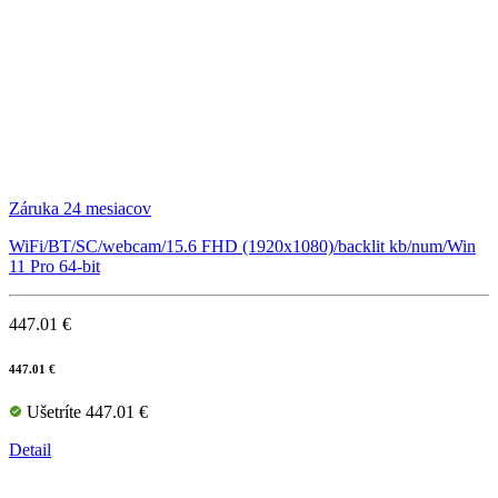
Záruka 24 mesiacov
WiFi/BT/SC/webcam/15.6 FHD (1920x1080)/backlit kb/num/Win
11 Pro 64-bit
447.01 €
447.01 €
Ušetríte 447.01 €
Detail