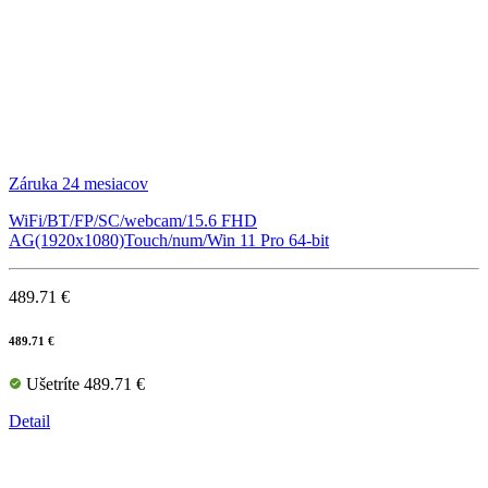
Záruka 24 mesiacov
WiFi/BT/FP/SC/webcam/15.6 FHD
AG(1920x1080)Touch/num/Win 11 Pro 64-bit
489.71 €
489.71 €
Ušetríte 489.71 €
Detail