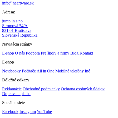
info@heartware.sk
Adresa:
jump in s.r.o.
Stromová 54/A
831 01 Bratislava
Slovenská Republika
Navigácia stránky
E-shop
O nás
Podpora
Pre školy a firmy
Blog
Kontakt
E-shop
Notebooky
Počítače
All in One
Mobilné telefóny
Iné
Dôležité odkazy
Reklamácie
Obchodné podmienky
Ochrana osobných údajov
Doprava a platba
Sociálne siete
Facebook
Instagram
YouTube