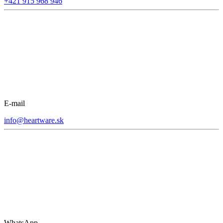
+421 915 968 946
E-mail
info@heartware.sk
WhatsApp