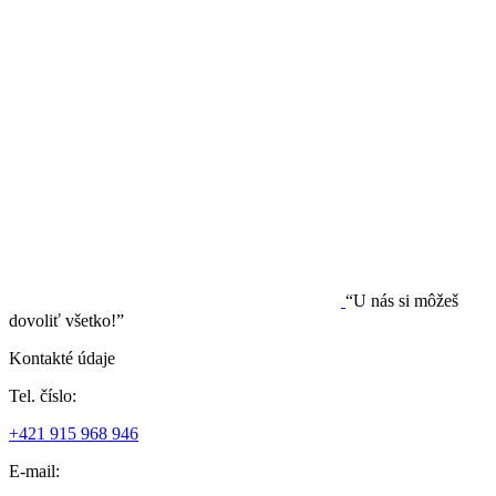
“U nás si môžeš
dovoliť všetko!”
Kontakté údaje
Tel. číslo:
+421 915 968 946
E-mail: