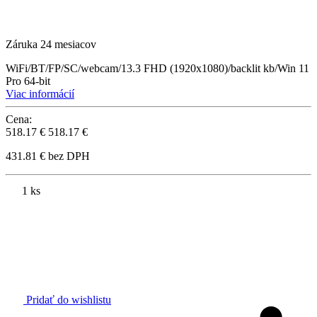
Záruka 24 mesiacov
WiFi/BT/FP/SC/webcam/13.3 FHD (1920x1080)/backlit kb/Win 11
Pro 64-bit
Viac informácií
Cena:
518.17 €
518.17 €
431.81 € bez DPH
1 ks
Pridať do wishlistu