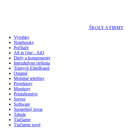
ŠKOLY A FIRMY
Vyrobky
Notebooky
Počítače
All in One - AiO
Diely a komponenty
Interaktívne riešenia
Triptych EliteBoard
Ostatné
Mobilné telefóny
Projektory
Monitory
Príslušenstvo
Server
Software
Spotrebný tovar
Tabule
Tlačiarne
Tlačiarne nové