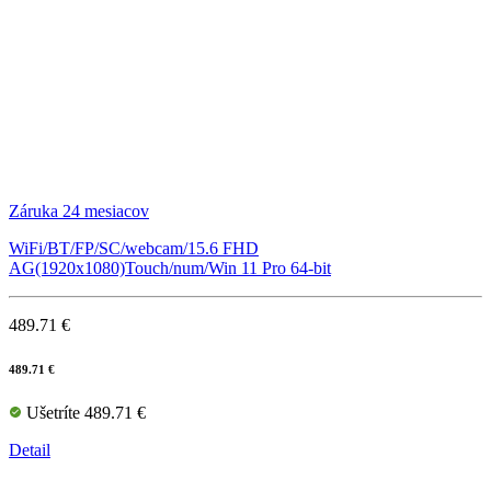
Záruka 24 mesiacov
WiFi/BT/FP/SC/webcam/15.6 FHD
AG(1920x1080)Touch/num/Win 11 Pro 64-bit
489.71 €
489.71 €
Ušetríte 489.71 €
Detail