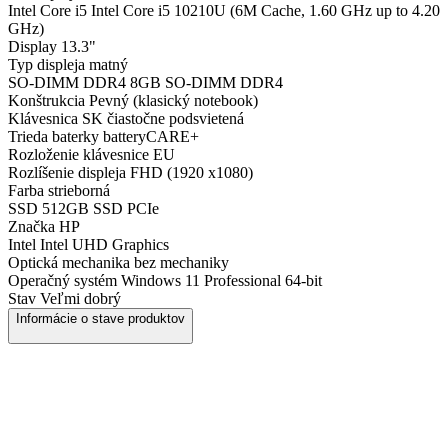
Intel Core i5
Intel Core i5 10210U (6M Cache, 1.60 GHz up to 4.20
GHz)
Display
13.3"
Typ displeja
matný
SO-DIMM DDR4
8GB SO-DIMM DDR4
Konštrukcia
Pevný (klasický notebook)
Klávesnica
SK čiastočne podsvietená
Trieda baterky
batteryCARE+
Rozloženie klávesnice
EU
Rozlíšenie displeja
FHD (1920 x1080)
Farba
strieborná
SSD
512GB SSD PCIe
Značka
HP
Intel
Intel UHD Graphics
Optická mechanika
bez mechaniky
Operačný systém
Windows 11 Professional 64-bit
Stav
Veľmi dobrý
Informácie o stave produktov