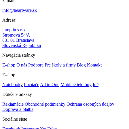
E-mail:
info@heartware.sk
Adresa:
jump in s.r.o.
Stromová 54/A
831 01 Bratislava
Slovenská Republika
Navigácia stránky
E-shop
O nás
Podpora
Pre školy a firmy
Blog
Kontakt
E-shop
Notebooky
Počítače
All in One
Mobilné telefóny
Iné
Dôležité odkazy
Reklamácie
Obchodné podmienky
Ochrana osobných údajov
Doprava a platba
Sociálne siete
Facebook
Instagram
YouTube