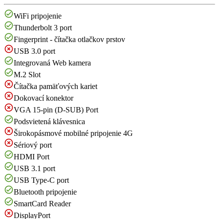
WiFi pripojenie
Thunderbolt 3 port
Fingerprint - čítačka otlačkov prstov
USB 3.0 port
Integrovaná Web kamera
M.2 Slot
Čítačka pamäťových kariet
Dokovací konektor
VGA 15-pin (D-SUB) Port
Podsvietená klávesnica
Širokopásmové mobilné pripojenie 4G
Sériový port
HDMI Port
USB 3.1 port
USB Type-C port
Bluetooth pripojenie
SmartCard Reader
DisplayPort