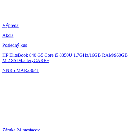
Výpredaj
Akcia
Posledný kus
HP EliteBook 840 G5
Core i5 8350U 1.7GHz/16GB RAM/960GB
M.2 SSD/batteryCARE+
NNR5-MAR23641
Záruka 24 mesiacov