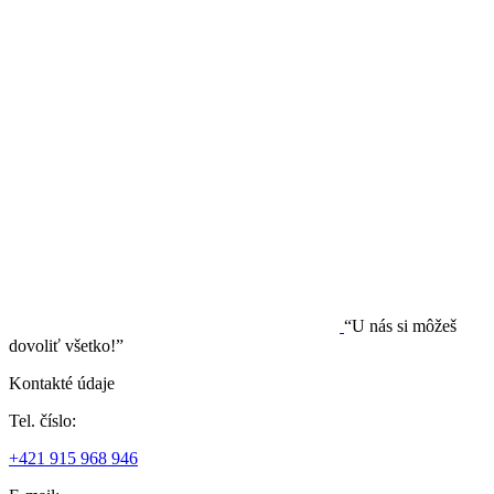
“U nás si môžeš
dovoliť všetko!”
Kontakté údaje
Tel. číslo:
+421 915 968 946