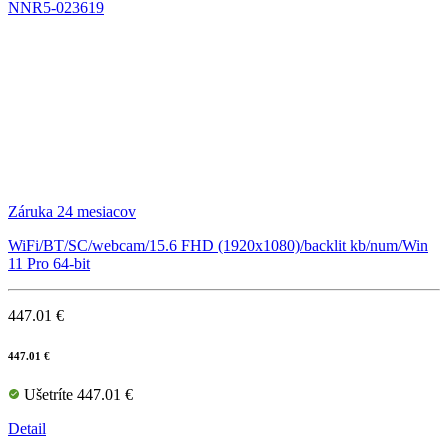
NNR5-023619
Záruka 24 mesiacov
WiFi/BT/SC/webcam/15.6 FHD (1920x1080)/backlit kb/num/Win
11 Pro 64-bit
447.01 €
447.01 €
Ušetríte 447.01 €
Detail