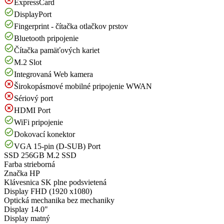
ExpressCard
DisplayPort
Fingerprint - čítačka otlačkov prstov
Bluetooth pripojenie
Čítačka pamäťových kariet
M.2 Slot
Integrovaná Web kamera
Širokopásmové mobilné pripojenie WWAN
Sériový port
HDMI Port
WiFi pripojenie
Dokovací konektor
VGA 15-pin (D-SUB) Port
SSD
256GB M.2 SSD
Farba
strieborná
Značka
HP
Klávesnica
SK plne podsvietená
Display
FHD (1920 x1080)
Optická mechanika
bez mechaniky
Display
14.0"
Display
matný