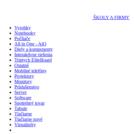
ŠKOLY A FIRMY
Vyrobky
Notebooky
Počítače
All in One - AiO
Diely a komponenty
Interaktívne riešenia
Triptych EliteBoard
Ostatné
Mobilné telefóny
Projektory
Monitory
Príslušenstvo
Server
Software
Spotrebný tovar
Tabule
Tlačiarne
Tlačiarne nové
Vizualizéry