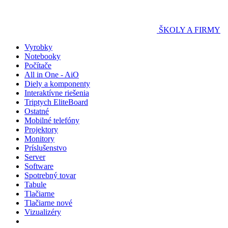
ŠKOLY A FIRMY
Vyrobky
Notebooky
Počítače
All in One - AiO
Diely a komponenty
Interaktívne riešenia
Triptych EliteBoard
Ostatné
Mobilné telefóny
Projektory
Monitory
Príslušenstvo
Server
Software
Spotrebný tovar
Tabule
Tlačiarne
Tlačiarne nové
Vizualizéry