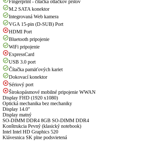
Fingerprint - čítačka otlačkov prstov
M.2 SATA konektor
Integrovaná Web kamera
VGA 15-pin (D-SUB) Port
HDMI Port
Bluetooth pripojenie
WiFi pripojenie
ExpressCard
USB 3.0 port
Čítačka pamäťových kariet
Dokovací konektor
Sériový port
Širokopásmové mobilné pripojenie WWAN
Display
FHD (1920 x1080)
Optická mechanika
bez mechaniky
Display
14.0"
Display
matný
SO-DIMM DDR4
8GB SO-DIMM DDR4
Konštrukcia
Pevný (klasický notebook)
Intel
Intel HD Graphics 520
Klávesnica
SK plne podsvietená