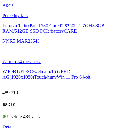
Akcia
Posledný kus
Lenovo ThinkPad T580
Core i5 8250U 1.7GHz/8GB
RAM/512GB SSD PCIe/batteryCARE+
NNR5-MAR23643
Záruka 24 mesiacov
WiFi/BT/FP/SC/webcam/15.6 FHD
AG(1920x1080)Touch/num/Win 11 Pro 64-bit
489.71 €
489.71 €
Ušetríte 489.71 €
Detail