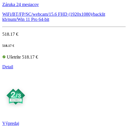
Záruka 24 mesiacov
WiFi/BT/FP/SC/webcam/15.6 FHD (1920x1080)/backlit
kb/num/Win 11 Pro 64-bit
518.17 €
518.17 €
Ušetríte 518.17 €
Detail
Výpredaj