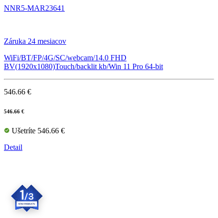
NNR5-MAR23641
Záruka 24 mesiacov
WiFi/BT/FP/4G/SC/webcam/14.0 FHD
BV(1920x1080)Touch/backlit kb/Win 11 Pro 64-bit
546.66 €
546.66 €
Ušetríte 546.66 €
Detail