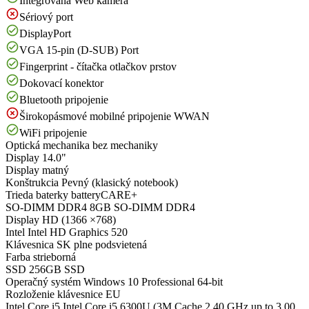
Integrovaná Web kamera
Sériový port
DisplayPort
VGA 15-pin (D-SUB) Port
Fingerprint - čítačka otlačkov prstov
Dokovací konektor
Bluetooth pripojenie
Širokopásmové mobilné pripojenie WWAN
WiFi pripojenie
Optická mechanika
bez mechaniky
Display
14.0"
Display
matný
Konštrukcia
Pevný (klasický notebook)
Trieda baterky
batteryCARE+
SO-DIMM DDR4
8GB SO-DIMM DDR4
Display
HD (1366 ×768)
Intel
Intel HD Graphics 520
Klávesnica
SK plne podsvietená
Farba
strieborná
SSD
256GB SSD
Operačný systém
Windows 10 Professional 64-bit
Rozloženie klávesnice
EU
Intel Core i5
Intel Core i5 6300U (3M Cache,2.40 GHz up to 3.00