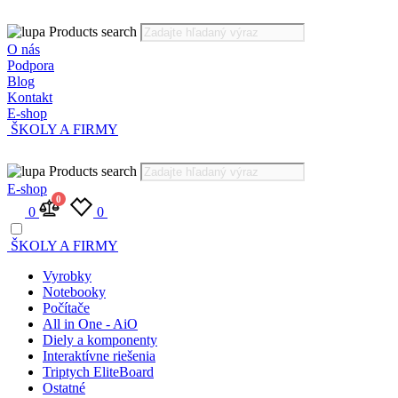
Products search
O nás
Podpora
Blog
Kontakt
E-shop
ŠKOLY A FIRMY
Products search
E-shop
0
0
0
ŠKOLY A FIRMY
Vyrobky
Notebooky
Počítače
All in One - AiO
Diely a komponenty
Interaktívne riešenia
Triptych EliteBoard
Ostatné