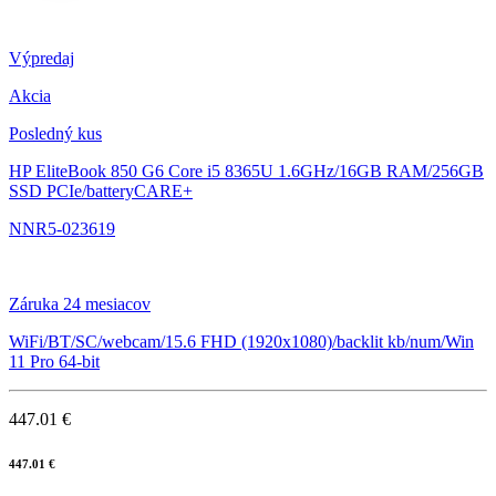
Výpredaj
Akcia
Posledný kus
HP EliteBook 850 G6
Core i5 8365U 1.6GHz/16GB RAM/256GB
SSD PCIe/batteryCARE+
NNR5-023619
Záruka 24 mesiacov
WiFi/BT/SC/webcam/15.6 FHD (1920x1080)/backlit kb/num/Win
11 Pro 64-bit
447.01 €
447.01 €