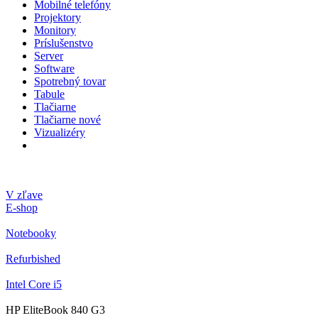
Mobilné telefóny
Projektory
Monitory
Príslušenstvo
Server
Software
Spotrebný tovar
Tabule
Tlačiarne
Tlačiarne nové
Vizualizéry
V zľave
E-shop
Notebooky
Refurbished
Intel Core i5
HP EliteBook 840 G3