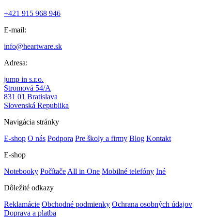
+421 915 968 946
E-mail:
info@heartware.sk
Adresa:
jump in s.r.o.
Stromová 54/A
831 01 Bratislava
Slovenská Republika
Navigácia stránky
E-shop
O nás
Podpora
Pre školy a firmy
Blog
Kontakt
E-shop
Notebooky
Počítače
All in One
Mobilné telefóny
Iné
Dôležité odkazy
Reklamácie
Obchodné podmienky
Ochrana osobných údajov
Doprava a platba