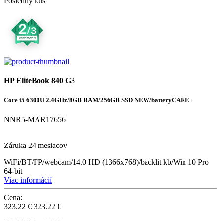
Posledný kus
HP EliteBook 840 G3
Core i5 6300U 2.4GHz/8GB RAM/256GB SSD NEW/batteryCARE+
NNR5-MAR17656
Záruka 24 mesiacov
WiFi/BT/FP/webcam/14.0 HD (1366x768)/backlit kb/Win 10 Pro
64-bit
Viac informácií
Cena:
323.22 €
323.22 €