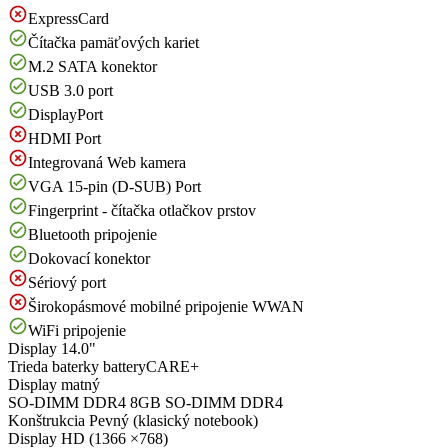
ExpressCard
Čítačka pamäťových kariet
M.2 SATA konektor
USB 3.0 port
DisplayPort
HDMI Port
Integrovaná Web kamera
VGA 15-pin (D-SUB) Port
Fingerprint - čítačka otlačkov prstov
Bluetooth pripojenie
Dokovací konektor
Sériový port
Širokopásmové mobilné pripojenie WWAN
WiFi pripojenie
Display
14.0"
Trieda baterky
batteryCARE+
Display
matný
SO-DIMM DDR4
8GB SO-DIMM DDR4
Konštrukcia
Pevný (klasický notebook)
Display
HD (1366 ×768)