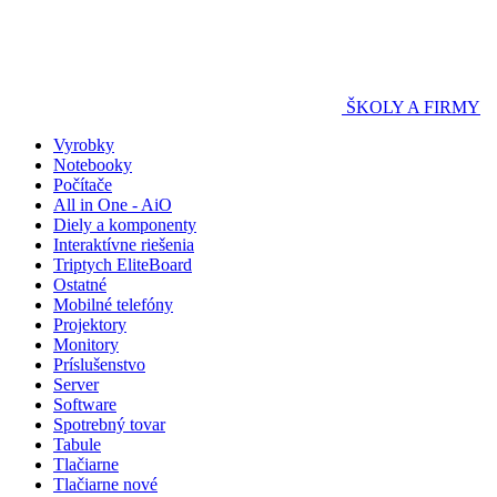
ŠKOLY A FIRMY
Vyrobky
Notebooky
Počítače
All in One - AiO
Diely a komponenty
Interaktívne riešenia
Triptych EliteBoard
Ostatné
Mobilné telefóny
Projektory
Monitory
Príslušenstvo
Server
Software
Spotrebný tovar
Tabule
Tlačiarne
Tlačiarne nové