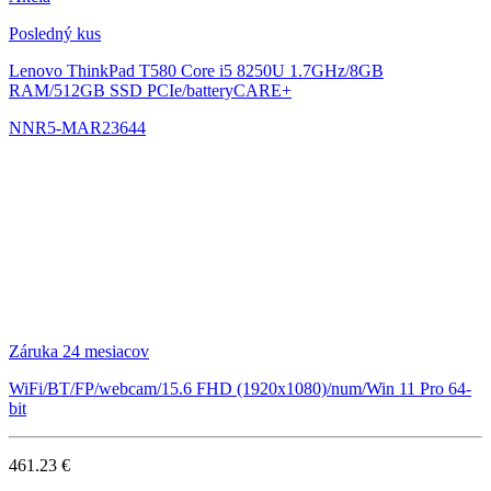
Posledný kus
Lenovo ThinkPad T580
Core i5 8250U 1.7GHz/8GB
RAM/512GB SSD PCIe/batteryCARE+
NNR5-MAR23644
Záruka 24 mesiacov
WiFi/BT/FP/webcam/15.6 FHD (1920x1080)/num/Win 11 Pro 64-
bit
461.23 €