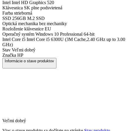
Intel
Intel HD Graphics 520
Klávesnica
SK plne podsvietená
Farba
strieborná
SSD
256GB M.2 SSD
Optická mechanika
bez mechaniky
Rozloženie klávesnice
EU
Operačný systém
Windows 10 Professional 64-bit
Intel Core i5
Intel Core i5 6300U (3M Cache,2.40 GHz up to 3.00
GHz)
Stav
Veľmi dobrý
Značka
HP
Informácie o stave produktov
Veľmi dobrý
Viac o stave produktu sa dočítate na stránke
Stav produktu.