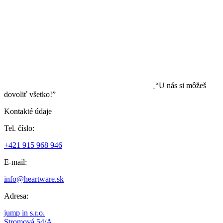
“U nás si môžeš
dovoliť všetko!”
Kontakté údaje
Tel. číslo:
+421 915 968 946
E-mail:
info@heartware.sk
Adresa:
jump in s.r.o.
Stromová 54/A