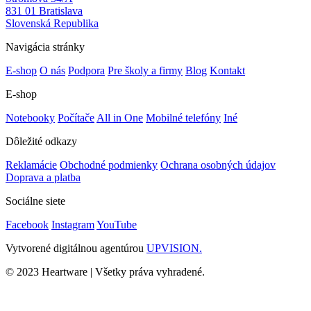
831 01 Bratislava
Slovenská Republika
Navigácia stránky
E-shop
O nás
Podpora
Pre školy a firmy
Blog
Kontakt
E-shop
Notebooky
Počítače
All in One
Mobilné telefóny
Iné
Dôležité odkazy
Reklamácie
Obchodné podmienky
Ochrana osobných údajov
Doprava a platba
Sociálne siete
Facebook
Instagram
YouTube
Vytvorené digitálnou agentúrou
UPVISION.
© 2023 Heartware | Všetky práva vyhradené.