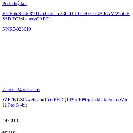
Posledný kus
HP EliteBook 850 G6
Core i5 8365U 1.6GHz/16GB RAM/256GB
SSD PCIe/batteryCARE+
NNR5-023619
Záruka 24 mesiacov
WiFi/BT/SC/webcam/15.6 FHD (1920x1080)/backlit kb/num/Win
11 Pro 64-bit
447.01 €
447.01 €