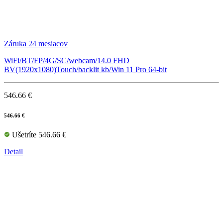
Záruka 24 mesiacov
WiFi/BT/FP/4G/SC/webcam/14.0 FHD
BV(1920x1080)Touch/backlit kb/Win 11 Pro 64-bit
546.66 €
546.66 €
Ušetríte 546.66 €
Detail