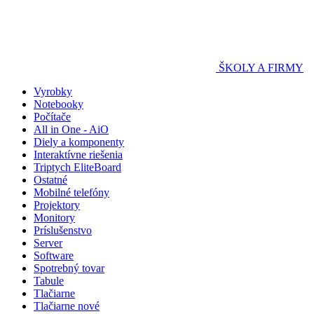
ŠKOLY A FIRMY
Vyrobky
Notebooky
Počítače
All in One - AiO
Diely a komponenty
Interaktívne riešenia
Triptych EliteBoard
Ostatné
Mobilné telefóny
Projektory
Monitory
Príslušenstvo
Server
Software
Spotrebný tovar
Tabule
Tlačiarne
Tlačiarne nové