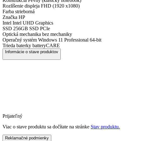
Konštrukcia
Pevný (klasický notebook)
Rozlíšenie displeja
FHD (1920 x1080)
Farba
strieborná
Značka
HP
Intel
Intel UHD Graphics
SSD
256GB SSD PCIe
Optická mechanika
bez mechaniky
Operačný systém
Windows 11 Professional 64-bit
Trieda baterky
batteryCARE
Informácie o stave produktov
Prijateľný
Viac o stave produktu sa dočítate na stránke
Stav produktu.
Reklamačné podmienky