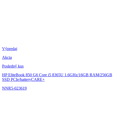
Výpredaj
Akcia
Posledný kus
HP EliteBook 850 G6
Core i5 8365U 1.6GHz/16GB RAM/256GB
SSD PCIe/batteryCARE+
NNR5-023619