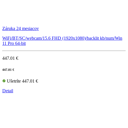
Záruka 24 mesiacov
WiFi/BT/SC/webcam/15.6 FHD (1920x1080)/backlit kb/num/Win
11 Pro 64-bit
447.01 €
447.01 €
Ušetríte 447.01 €
Detail