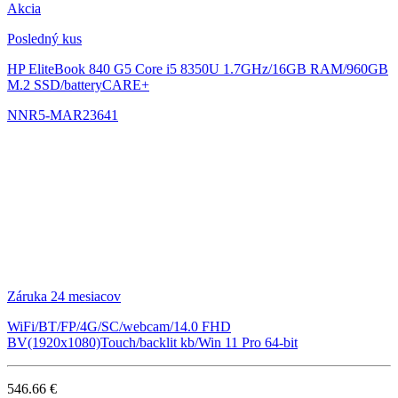
Akcia
Posledný kus
HP EliteBook 840 G5
Core i5 8350U 1.7GHz/16GB RAM/960GB
M.2 SSD/batteryCARE+
NNR5-MAR23641
Záruka 24 mesiacov
WiFi/BT/FP/4G/SC/webcam/14.0 FHD
BV(1920x1080)Touch/backlit kb/Win 11 Pro 64-bit
546.66 €