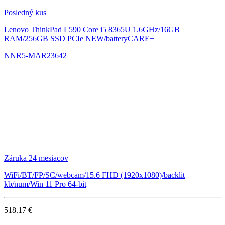
Posledný kus
Lenovo ThinkPad L590
Core i5 8365U 1.6GHz/16GB
RAM/256GB SSD PCIe NEW/batteryCARE+
NNR5-MAR23642
Záruka 24 mesiacov
WiFi/BT/FP/SC/webcam/15.6 FHD (1920x1080)/backlit
kb/num/Win 11 Pro 64-bit
518.17 €