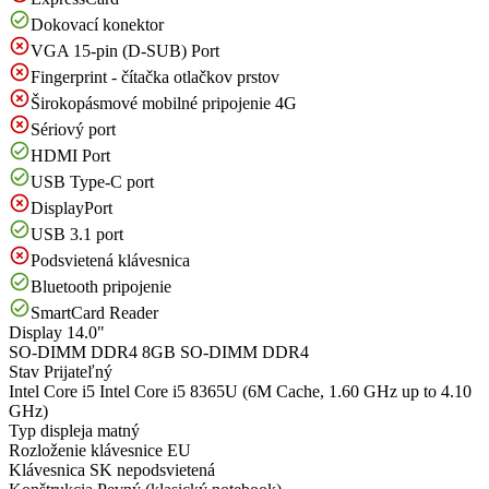
Dokovací konektor
VGA 15-pin (D-SUB) Port
Fingerprint - čítačka otlačkov prstov
Širokopásmové mobilné pripojenie 4G
Sériový port
HDMI Port
USB Type-C port
DisplayPort
USB 3.1 port
Podsvietená klávesnica
Bluetooth pripojenie
SmartCard Reader
Display
14.0"
SO-DIMM DDR4
8GB SO-DIMM DDR4
Stav
Prijateľný
Intel Core i5
Intel Core i5 8365U (6M Cache, 1.60 GHz up to 4.10
GHz)
Typ displeja
matný
Rozloženie klávesnice
EU
Klávesnica
SK nepodsvietená