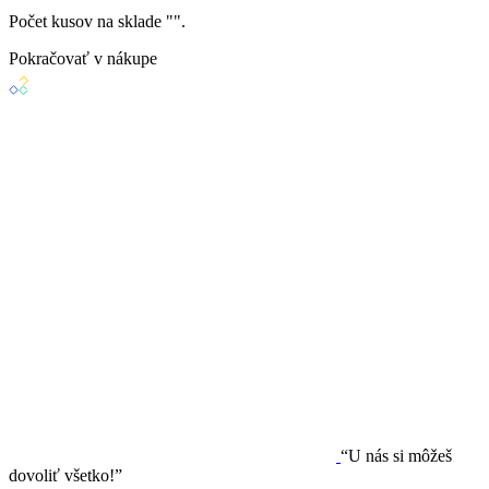
Počet kusov na sklade "
".
Pokračovať v nákupe
“U nás si môžeš
dovoliť všetko!”