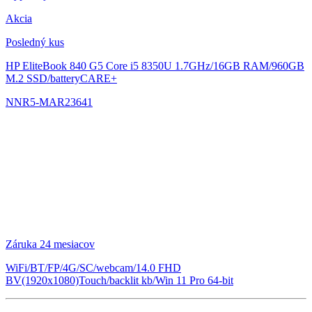
Akcia
Posledný kus
HP EliteBook 840 G5
Core i5 8350U 1.7GHz/16GB RAM/960GB
M.2 SSD/batteryCARE+
NNR5-MAR23641
Záruka 24 mesiacov
WiFi/BT/FP/4G/SC/webcam/14.0 FHD
BV(1920x1080)Touch/backlit kb/Win 11 Pro 64-bit