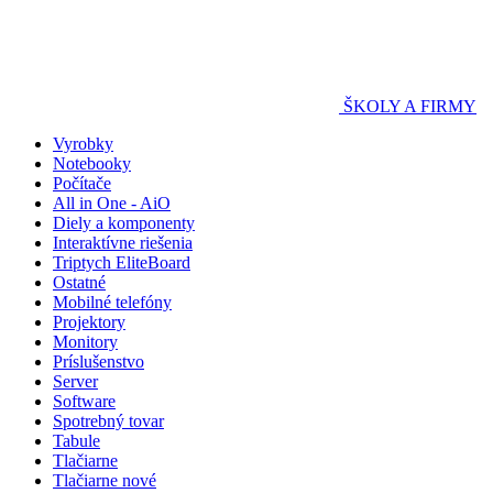
ŠKOLY A FIRMY
Vyrobky
Notebooky
Počítače
All in One - AiO
Diely a komponenty
Interaktívne riešenia
Triptych EliteBoard
Ostatné
Mobilné telefóny
Projektory
Monitory
Príslušenstvo
Server
Software
Spotrebný tovar
Tabule
Tlačiarne
Tlačiarne nové