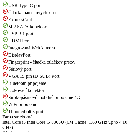
USB Type-C port
Čítačka pamäťových kariet
ExpressCard
M.2 SATA konektor
USB 3.1 port
HDMI Port
Integrovaná Web kamera
DisplayPort
Fingerprint - čítačka otlačkov prstov
Sériový port
VGA 15-pin (D-SUB) Port
Bluetooth pripojenie
Dokovací konektor
Širokopásmové mobilné pripojenie 4G
WiFi pripojenie
Thunderbolt 3 port
Farba
strieborná
Intel Core i5
Intel Core i5 8365U (6M Cache, 1.60 GHz up to 4.10
GHz)