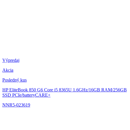
Výpredaj
Akcia
Posledný kus
HP EliteBook 850 G6
Core i5 8365U 1.6GHz/16GB RAM/256GB
SSD PCIe/batteryCARE+
NNR5-023619