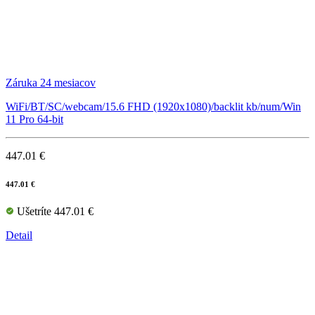
Záruka 24 mesiacov
WiFi/BT/SC/webcam/15.6 FHD (1920x1080)/backlit kb/num/Win
11 Pro 64-bit
447.01 €
447.01 €
Ušetríte 447.01 €
Detail