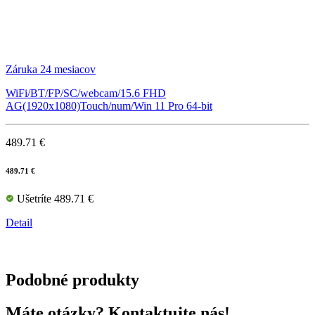
Záruka 24 mesiacov
WiFi/BT/FP/SC/webcam/15.6 FHD
AG(1920x1080)Touch/num/Win 11 Pro 64-bit
489.71 €
489.71 €
Ušetríte 489.71 €
Detail
Podobné produkty
Máte otázky? Kontaktujte nás!