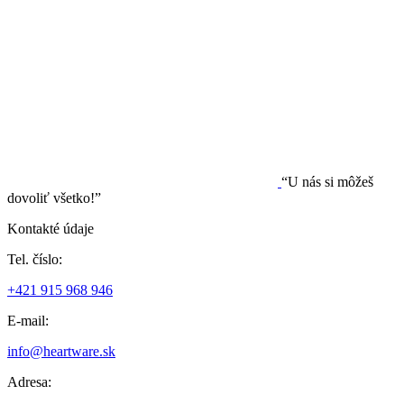
“U nás si môžeš
dovoliť všetko!”
Kontakté údaje
Tel. číslo:
+421 915 968 946
E-mail:
info@heartware.sk
Adresa: