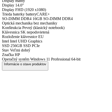
Display
matný
Display
14.0"
Display
FHD (1920 x1080)
Trieda baterky
batteryCARE+
SO-DIMM DDR4
16GB SO-DIMM DDR4
Optická mechanika
bez mechaniky
Konštrukcia
Pevný (klasický notebook)
Klávesnica
SK nepodsvietená
Rozloženie klávesnice
EU
Intel
Intel UHD Graphics
SSD
256GB SSD PCIe
Stav
Veľmi dobrý
Značka
HP
Operačný systém
Windows 11 Professional 64-bit
Informácie o stave produktov