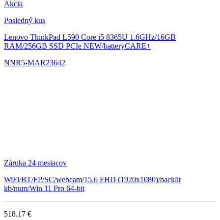
Akcia
Posledný kus
Lenovo ThinkPad L590
Core i5 8365U 1.6GHz/16GB
RAM/256GB SSD PCIe NEW/batteryCARE+
NNR5-MAR23642
Záruka 24 mesiacov
WiFi/BT/FP/SC/webcam/15.6 FHD (1920x1080)/backlit
kb/num/Win 11 Pro 64-bit
518.17 €