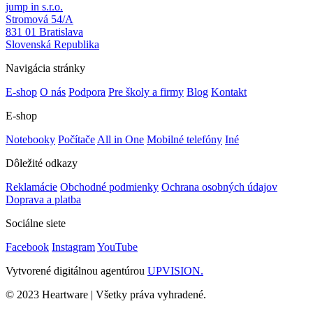
jump in s.r.o.
Stromová 54/A
831 01 Bratislava
Slovenská Republika
Navigácia stránky
E-shop
O nás
Podpora
Pre školy a firmy
Blog
Kontakt
E-shop
Notebooky
Počítače
All in One
Mobilné telefóny
Iné
Dôležité odkazy
Reklamácie
Obchodné podmienky
Ochrana osobných údajov
Doprava a platba
Sociálne siete
Facebook
Instagram
YouTube
Vytvorené digitálnou agentúrou
UPVISION.
© 2023 Heartware | Všetky práva vyhradené.