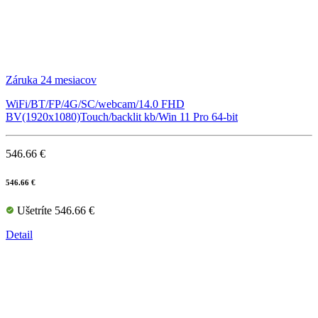
Záruka 24 mesiacov
WiFi/BT/FP/4G/SC/webcam/14.0 FHD
BV(1920x1080)Touch/backlit kb/Win 11 Pro 64-bit
546.66 €
546.66 €
Ušetríte 546.66 €
Detail