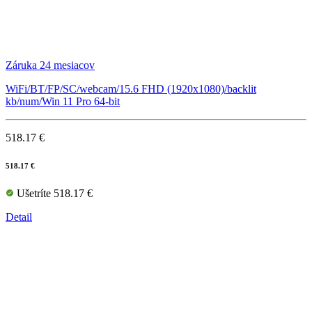
Záruka 24 mesiacov
WiFi/BT/FP/SC/webcam/15.6 FHD (1920x1080)/backlit
kb/num/Win 11 Pro 64-bit
518.17 €
518.17 €
Ušetríte 518.17 €
Detail