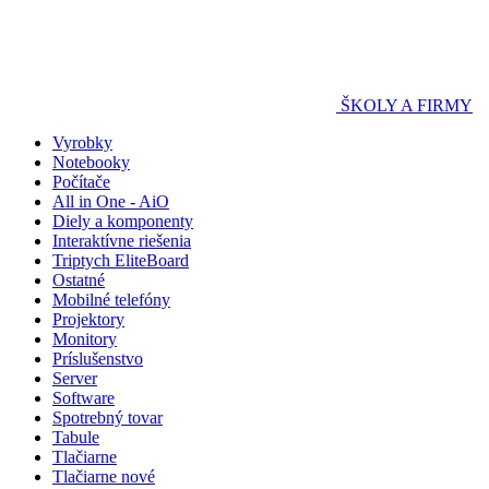
ŠKOLY A FIRMY
Vyrobky
Notebooky
Počítače
All in One - AiO
Diely a komponenty
Interaktívne riešenia
Triptych EliteBoard
Ostatné
Mobilné telefóny
Projektory
Monitory
Príslušenstvo
Server
Software
Spotrebný tovar
Tabule
Tlačiarne
Tlačiarne nové