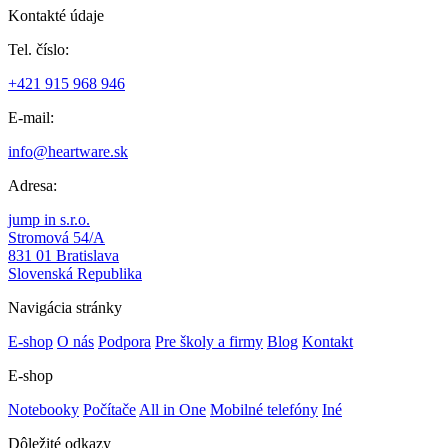
Kontakté údaje
Tel. číslo:
+421 915 968 946
E-mail:
info@heartware.sk
Adresa:
jump in s.r.o.
Stromová 54/A
831 01 Bratislava
Slovenská Republika
Navigácia stránky
E-shop
O nás
Podpora
Pre školy a firmy
Blog
Kontakt
E-shop
Notebooky
Počítače
All in One
Mobilné telefóny
Iné
Dôležité odkazy