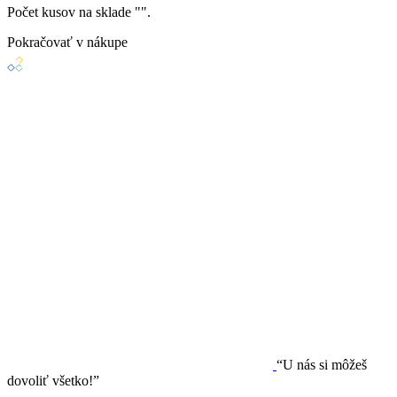
Počet kusov na sklade "
".
Pokračovať v nákupe
“U nás si môžeš
dovoliť všetko!”