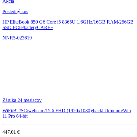
Akcia
Posledný kus
HP EliteBook 850 G6
Core i5 8365U 1.6GHz/16GB RAM/256GB
SSD PCIe/batteryCARE+
NNR5-023619
Záruka 24 mesiacov
WiFi/BT/SC/webcam/15.6 FHD (1920x1080)/backlit kb/num/Win
11 Pro 64-bit
447.01 €