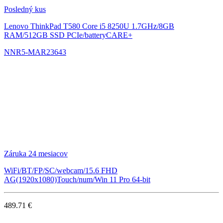
Posledný kus
Lenovo ThinkPad T580
Core i5 8250U 1.7GHz/8GB
RAM/512GB SSD PCIe/batteryCARE+
NNR5-MAR23643
Záruka 24 mesiacov
WiFi/BT/FP/SC/webcam/15.6 FHD
AG(1920x1080)Touch/num/Win 11 Pro 64-bit
489.71 €