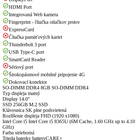
HDMI Port
Integrovaná Web kamera
Fingerprint - čítačka otlačkov prstov
ExpressCard
Čítačka pamäťových kariet
Thunderbolt 3 port
USB Type-C port
SmartCard Reader
Sériový port
Širokopásmové mobilné pripojenie 4G
Dokovací konektor
SO-DIMM DDR4
8GB SO-DIMM DDR4
Typ displeja
matný
Display
14.0"
SSD
256GB M.2 SSD
Klávesnica
SK plne podsvietená
Rozlíšenie displeja
FHD (1920 x1080)
Intel Core i5
Intel Core i5 8365U (6M Cache, 1.60 GHz up to 4.10
GHz)
Farba
strieborná
Trieda baterky
batteryCARE+