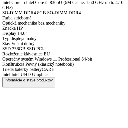
Intel Core i5
Intel Core i5 8365U (6M Cache, 1.60 GHz up to 4.10
GHz)
SO-DIMM DDR4
8GB SO-DIMM DDR4
Farba
strieborná
Optická mechanika
bez mechaniky
Značka
HP
Display
14.0"
Typ displeja
matný
Stav
Veľmi dobrý
SSD
256GB SSD PCIe
Rozloženie klávesnice
EU
Operačný systém
Windows 11 Professional 64-bit
Konštrukcia
Pevný (klasický notebook)
Trieda baterky
batteryCARE
Intel
Intel UHD Graphics
Informácie o stave produktov