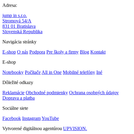
Adresa:
jump in s.r.o.
Stromová 54/A
831 01 Bratislava
Slovenská Republika
Navigácia stránky
E-shop
O nás
Podpora
Pre školy a firmy
Blog
Kontakt
E-shop
Notebooky
Počítače
All in One
Mobilné telefóny
Iné
Dôležité odkazy
Reklamácie
Obchodné podmienky
Ochrana osobných údajov
Doprava a platba
Sociálne siete
Facebook
Instagram
YouTube
Vytvorené digitálnou agentúrou
UPVISION.