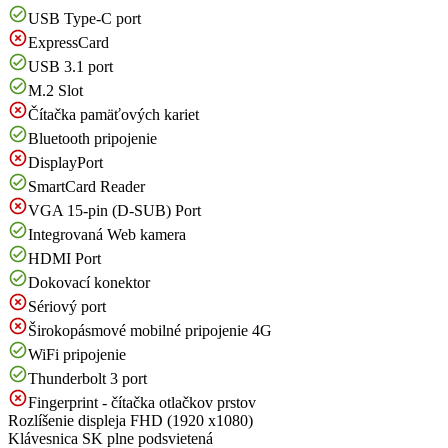
USB Type-C port
ExpressCard
USB 3.1 port
M.2 Slot
Čítačka pamäťových kariet
Bluetooth pripojenie
DisplayPort
SmartCard Reader
VGA 15-pin (D-SUB) Port
Integrovaná Web kamera
HDMI Port
Dokovací konektor
Sériový port
Širokopásmové mobilné pripojenie 4G
WiFi pripojenie
Thunderbolt 3 port
Fingerprint - čítačka otlačkov prstov
Rozlíšenie displeja
FHD (1920 x1080)
Klávesnica
SK plne podsvietená