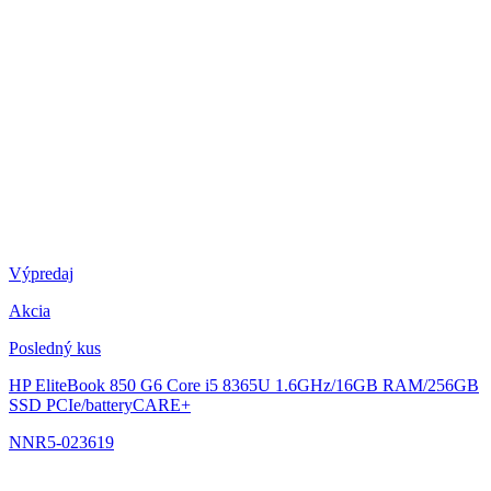
Výpredaj
Akcia
Posledný kus
HP EliteBook 850 G6
Core i5 8365U 1.6GHz/16GB RAM/256GB
SSD PCIe/batteryCARE+
NNR5-023619