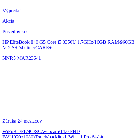
Výpredaj
Akcia
Posledný kus
HP EliteBook 840 G5
Core i5 8350U 1.7GHz/16GB RAM/960GB
M.2 SSD/batteryCARE+
NNR5-MAR23641
Záruka 24 mesiacov
WiFi/BT/FP/4G/SC/webcam/14.0 FHD
BV(1920x1080)Touch/backlit kb/Win 11 Pro 64-bit