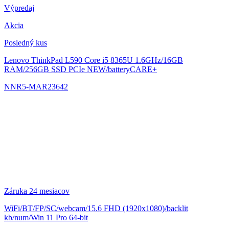
Výpredaj
Akcia
Posledný kus
Lenovo ThinkPad L590
Core i5 8365U 1.6GHz/16GB
RAM/256GB SSD PCIe NEW/batteryCARE+
NNR5-MAR23642
Záruka 24 mesiacov
WiFi/BT/FP/SC/webcam/15.6 FHD (1920x1080)/backlit
kb/num/Win 11 Pro 64-bit