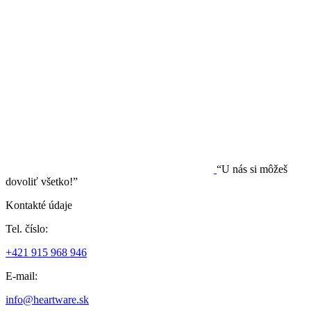
“U nás si môžeš
dovoliť všetko!”
Kontakté údaje
Tel. číslo:
+421 915 968 946
E-mail:
info@heartware.sk