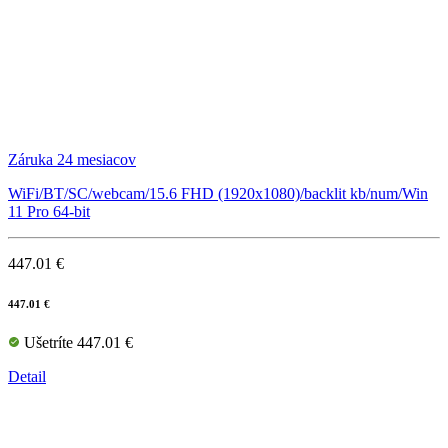
Záruka 24 mesiacov
WiFi/BT/SC/webcam/15.6 FHD (1920x1080)/backlit kb/num/Win
11 Pro 64-bit
447.01 €
447.01 €
Ušetríte 447.01 €
Detail