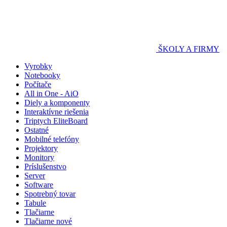
ŠKOLY A FIRMY
Vyrobky
Notebooky
Počítače
All in One - AiO
Diely a komponenty
Interaktívne riešenia
Triptych EliteBoard
Ostatné
Mobilné telefóny
Projektory
Monitory
Príslušenstvo
Server
Software
Spotrebný tovar
Tabule
Tlačiarne
Tlačiarne nové