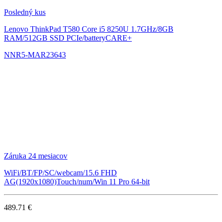
Posledný kus
Lenovo ThinkPad T580
Core i5 8250U 1.7GHz/8GB
RAM/512GB SSD PCIe/batteryCARE+
NNR5-MAR23643
Záruka 24 mesiacov
WiFi/BT/FP/SC/webcam/15.6 FHD
AG(1920x1080)Touch/num/Win 11 Pro 64-bit
489.71 €