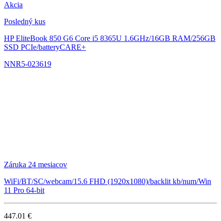
Akcia
Posledný kus
HP EliteBook 850 G6
Core i5 8365U 1.6GHz/16GB RAM/256GB
SSD PCIe/batteryCARE+
NNR5-023619
Záruka 24 mesiacov
WiFi/BT/SC/webcam/15.6 FHD (1920x1080)/backlit kb/num/Win
11 Pro 64-bit
447.01 €