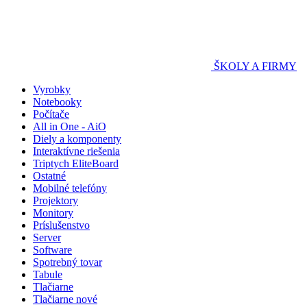
ŠKOLY A FIRMY
Vyrobky
Notebooky
Počítače
All in One - AiO
Diely a komponenty
Interaktívne riešenia
Triptych EliteBoard
Ostatné
Mobilné telefóny
Projektory
Monitory
Príslušenstvo
Server
Software
Spotrebný tovar
Tabule
Tlačiarne
Tlačiarne nové