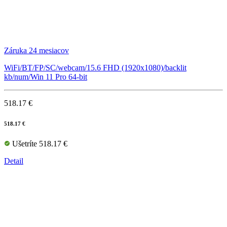
Záruka 24 mesiacov
WiFi/BT/FP/SC/webcam/15.6 FHD (1920x1080)/backlit
kb/num/Win 11 Pro 64-bit
518.17 €
518.17 €
Ušetríte 518.17 €
Detail