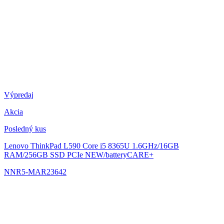
Výpredaj
Akcia
Posledný kus
Lenovo ThinkPad L590
Core i5 8365U 1.6GHz/16GB
RAM/256GB SSD PCIe NEW/batteryCARE+
NNR5-MAR23642