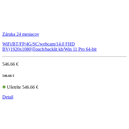
Záruka 24 mesiacov
WiFi/BT/FP/4G/SC/webcam/14.0 FHD
BV(1920x1080)Touch/backlit kb/Win 11 Pro 64-bit
546.66 €
546.66 €
Ušetríte 546.66 €
Detail