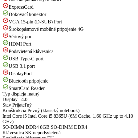
ExpressCard
Dokovací konektor
VGA 15-pin (D-SUB) Port
Širokopásmové mobilné pripojenie 4G
Sériový port
HDMI Port
Podsvietená klávesnica
USB Type-C port
USB 3.1 port
DisplayPort
Bluetooth pripojenie
SmartCard Reader
Typ displeja
matný
Display
14.0"
Stav
Prijateľný
Konštrukcia
Pevný (klasický notebook)
Intel Core i5
Intel Core i5 8365U (6M Cache, 1.60 GHz up to 4.10
GHz)
SO-DIMM DDR4
8GB SO-DIMM DDR4
Klávesnica
SK nepodsvietená