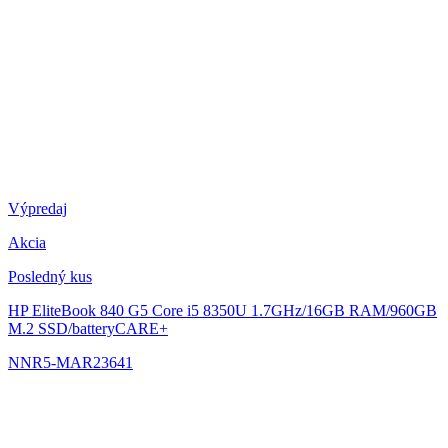
Výpredaj
Akcia
Posledný kus
HP EliteBook 840 G5
Core i5 8350U 1.7GHz/16GB RAM/960GB
M.2 SSD/batteryCARE+
NNR5-MAR23641