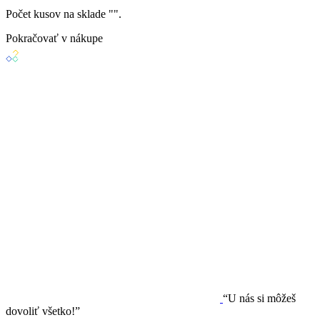
Počet kusov na sklade "
".
Pokračovať v nákupe
“U nás si môžeš
dovoliť všetko!”