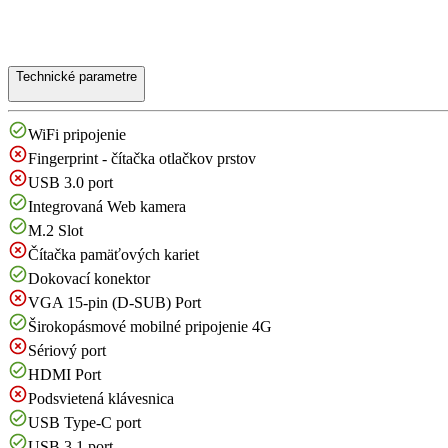
Technické parametre
WiFi pripojenie
Fingerprint - čítačka otlačkov prstov
USB 3.0 port
Integrovaná Web kamera
M.2 Slot
Čítačka pamäťových kariet
Dokovací konektor
VGA 15-pin (D-SUB) Port
Širokopásmové mobilné pripojenie 4G
Sériový port
HDMI Port
Podsvietená klávesnica
USB Type-C port
USB 3.1 port