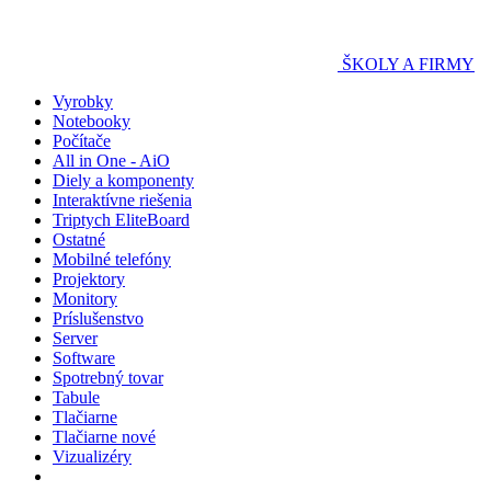
ŠKOLY A FIRMY
Vyrobky
Notebooky
Počítače
All in One - AiO
Diely a komponenty
Interaktívne riešenia
Triptych EliteBoard
Ostatné
Mobilné telefóny
Projektory
Monitory
Príslušenstvo
Server
Software
Spotrebný tovar
Tabule
Tlačiarne
Tlačiarne nové
Vizualizéry