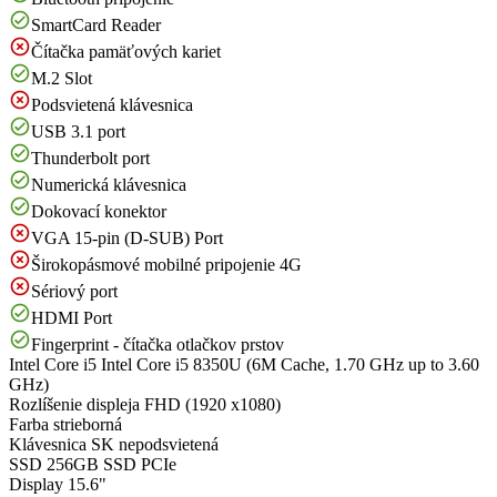
SmartCard Reader
Čítačka pamäťových kariet
M.2 Slot
Podsvietená klávesnica
USB 3.1 port
Thunderbolt port
Numerická klávesnica
Dokovací konektor
VGA 15-pin (D-SUB) Port
Širokopásmové mobilné pripojenie 4G
Sériový port
HDMI Port
Fingerprint - čítačka otlačkov prstov
Intel Core i5
Intel Core i5 8350U (6M Cache, 1.70 GHz up to 3.60
GHz)
Rozlíšenie displeja
FHD (1920 x1080)
Farba
strieborná
Klávesnica
SK nepodsvietená
SSD
256GB SSD PCIe
Display
15.6"