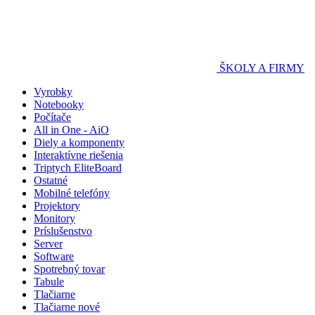
ŠKOLY A FIRMY
Vyrobky
Notebooky
Počítače
All in One - AiO
Diely a komponenty
Interaktívne riešenia
Triptych EliteBoard
Ostatné
Mobilné telefóny
Projektory
Monitory
Príslušenstvo
Server
Software
Spotrebný tovar
Tabule
Tlačiarne
Tlačiarne nové