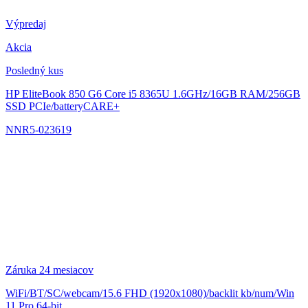
Výpredaj
Akcia
Posledný kus
HP EliteBook 850 G6
Core i5 8365U 1.6GHz/16GB RAM/256GB
SSD PCIe/batteryCARE+
NNR5-023619
Záruka 24 mesiacov
WiFi/BT/SC/webcam/15.6 FHD (1920x1080)/backlit kb/num/Win
11 Pro 64-bit