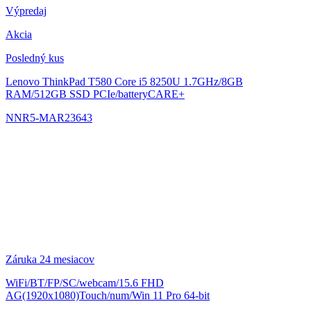
Výpredaj
Akcia
Posledný kus
Lenovo ThinkPad T580
Core i5 8250U 1.7GHz/8GB
RAM/512GB SSD PCIe/batteryCARE+
NNR5-MAR23643
Záruka 24 mesiacov
WiFi/BT/FP/SC/webcam/15.6 FHD
AG(1920x1080)Touch/num/Win 11 Pro 64-bit