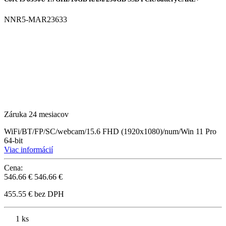
NNR5-MAR23633
Záruka 24 mesiacov
WiFi/BT/FP/SC/webcam/15.6 FHD (1920x1080)/num/Win 11 Pro
64-bit
Viac informácií
Cena:
546.66 €
546.66 €
455.55 € bez DPH
1 ks