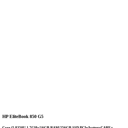
HP EliteBook 850 G5
Core i5 8350U 1.7GHz/16GB RAM/256GB SSD PCIe/batteryCARE+