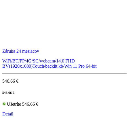
Záruka 24 mesiacov
WiFi/BT/FP/4G/SC/webcam/14.0 FHD
BV(1920x1080)Touch/backlit kb/Win 11 Pro 64-bit
546.66 €
546.66 €
Ušetríte 546.66 €
Detail