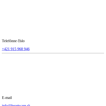
Telefónne číslo
+421 915 968 946
E-mail
info@heartware.sk