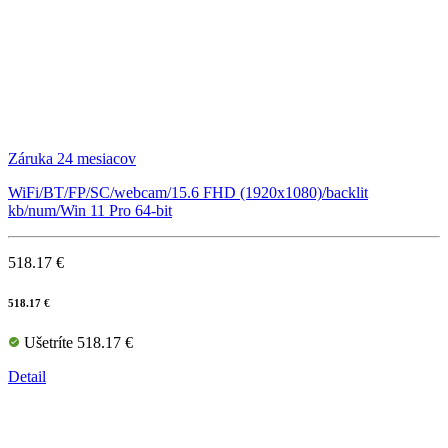
Záruka 24 mesiacov
WiFi/BT/FP/SC/webcam/15.6 FHD (1920x1080)/backlit
kb/num/Win 11 Pro 64-bit
518.17 €
518.17 €
Ušetríte 518.17 €
Detail