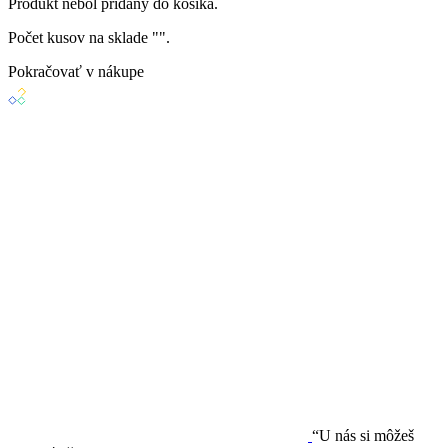
Produkt
nebol
pridaný do košíka.
Počet kusov na sklade "
".
Pokračovať v nákupe
“U nás si môžeš