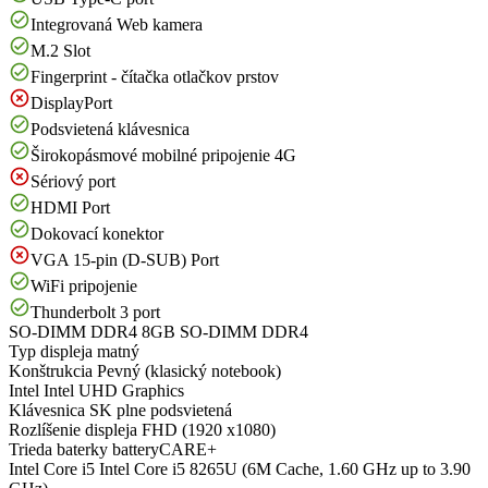
Integrovaná Web kamera
M.2 Slot
Fingerprint - čítačka otlačkov prstov
DisplayPort
Podsvietená klávesnica
Širokopásmové mobilné pripojenie 4G
Sériový port
HDMI Port
Dokovací konektor
VGA 15-pin (D-SUB) Port
WiFi pripojenie
Thunderbolt 3 port
SO-DIMM DDR4
8GB SO-DIMM DDR4
Typ displeja
matný
Konštrukcia
Pevný (klasický notebook)
Intel
Intel UHD Graphics
Klávesnica
SK plne podsvietená
Rozlíšenie displeja
FHD (1920 x1080)
Trieda baterky
batteryCARE+
Intel Core i5
Intel Core i5 8265U (6M Cache, 1.60 GHz up to 3.90