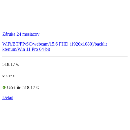
Záruka 24 mesiacov
WiFi/BT/FP/SC/webcam/15.6 FHD (1920x1080)/backlit
kb/num/Win 11 Pro 64-bit
518.17 €
518.17 €
Ušetríte 518.17 €
Detail