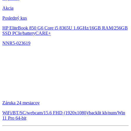
Akcia
Posledný kus
HP EliteBook 850 G6
Core i5 8365U 1.6GHz/16GB RAM/256GB
SSD PCIe/batteryCARE+
NNR5-023619
Záruka 24 mesiacov
WiFi/BT/SC/webcam/15.6 FHD (1920x1080)/backlit kb/num/Win
11 Pro 64-bit