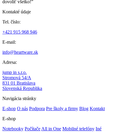
dovoliť všetko!”
Kontakté údaje
Tel. číslo:
+421 915 968 946
E-mail:
info@heartware.sk
Adresa:
jump in s.r.o.
Stromová 54/A
831 01 Bratislava
Slovenská Republika
Navigácia stránky
E-shop
O nás
Podpora
Pre školy a firmy
Blog
Kontakt
E-shop
Notebooky
Počítače
All in One
Mobilné telefóny
Iné