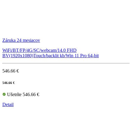
Záruka 24 mesiacov
WiFi/BT/FP/4G/SC/webcam/14.0 FHD
BV(1920x1080)Touch/backlit kb/Win 11 Pro 64-bit
546.66 €
546.66 €
Ušetríte 546.66 €
Detail