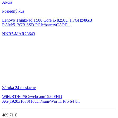
Akcia
Posledný kus
Lenovo ThinkPad T580
Core i5 8250U 1.7GHz/8GB
RAM/512GB SSD PCIe/batteryCARE+
NNR5-MAR23643
Záruka 24 mesiacov
WiFi/BT/FP/SC/webcam/15.6 FHD
AG(1920x1080)Touch/num/Win 11 Pro 64-bit
489.71 €