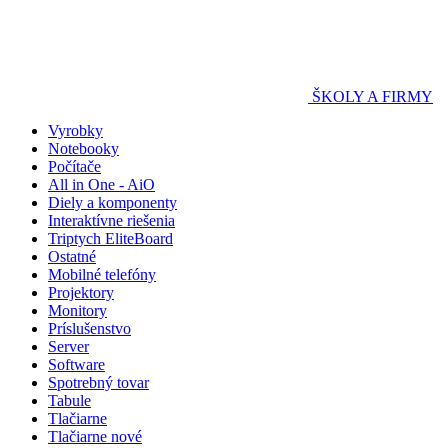
ŠKOLY A FIRMY
Vyrobky
Notebooky
Počítače
All in One - AiO
Diely a komponenty
Interaktívne riešenia
Triptych EliteBoard
Ostatné
Mobilné telefóny
Projektory
Monitory
Príslušenstvo
Server
Software
Spotrebný tovar
Tabule
Tlačiarne
Tlačiarne nové