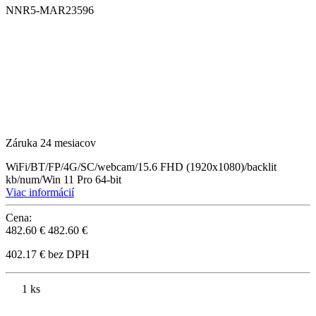
NNR5-MAR23596
Záruka 24 mesiacov
WiFi/BT/FP/4G/SC/webcam/15.6 FHD (1920x1080)/backlit
kb/num/Win 11 Pro 64-bit
Viac informácií
Cena:
482.60 €
482.60 €
402.17 € bez DPH
1 ks