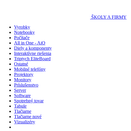
ŠKOLY A FIRMY
Vyrobky
Notebooky
Počítače
All in One - AiO
Diely a komponenty
Interaktívne riešenia
Triptych EliteBoard
Ostatné
Mobilné telefóny
Projektory
Monitory
Príslušenstvo
Server
Software
Spotrebný tovar
Tabule
Tlačiarne
Tlačiarne nové
Vizualizéry