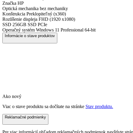
Značka
HP
Optická mechanika
bez mechaniky
Konštrukcia
Preklopiteľný (x360)
Rozlíšenie displeja
FHD (1920 x1080)
SSD
256GB SSD PCIe
Operačný systém
Windows 11 Professional 64-bit
Informácie o stave produktov
Ako nový
Viac o stave produktu sa dočítate na stránke
Stav produktu.
Reklamačné podmienky
Pre viac informácií ohľadom reklamačných podmienok navštívte str