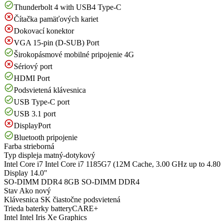
Thunderbolt 4 with USB4 Type-C
Čítačka pamäťových kariet
Dokovací konektor
VGA 15-pin (D-SUB) Port
Širokopásmové mobilné pripojenie 4G
Sériový port
HDMI Port
Podsvietená klávesnica
USB Type-C port
USB 3.1 port
DisplayPort
Bluetooth pripojenie
Farba
strieborná
Typ displeja
matný-dotykový
Intel Core i7
Intel Core i7 1185G7 (12M Cache, 3.00 GHz up to 4.8
Display
14.0"
SO-DIMM DDR4
8GB SO-DIMM DDR4
Stav
Ako nový
Klávesnica
SK čiastočne podsvietená
Trieda baterky
batteryCARE+
Intel
Intel Iris Xe Graphics