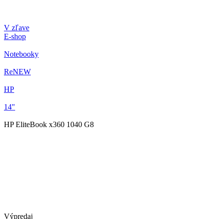
V zľave
E-shop
Notebooky
ReNEW
HP
14"
HP EliteBook x360 1040 G8
Výpredaj