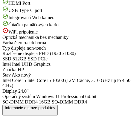
HDMI Port
USB Type-C port
Integrovaná Web kamera
Čítačka pamäťových kariet
WiFi pripojenie
Optická mechanika
bez mechaniky
Farba
čierno-strieborná
Typ displeja
non-touch
Rozlíšenie displeja
FHD (1920 x1080)
SSD
512GB SSD PCIe
Intel
Intel UHD Graphics
Značka
HP
Stav
Ako nový
Intel Core i5
Intel Core i5 10500 (12M Cache, 3.10 GHz up to 4.50
GHz)
Display
24.0"
Operačný systém
Windows 11 Professional 64-bit
SO-DIMM DDR4
16GB SO-DIMM DDR4
Informácie o stave produktov