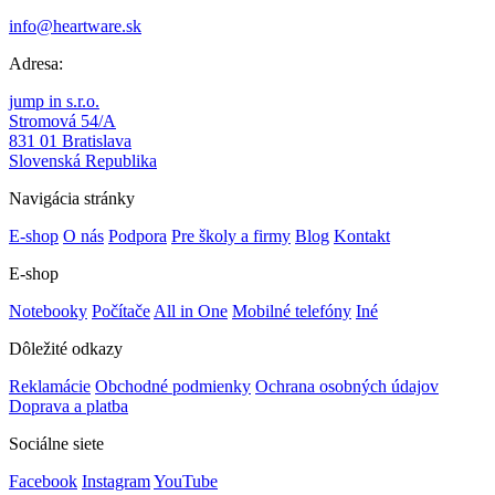
info@heartware.sk
Adresa:
jump in s.r.o.
Stromová 54/A
831 01 Bratislava
Slovenská Republika
Navigácia stránky
E-shop
O nás
Podpora
Pre školy a firmy
Blog
Kontakt
E-shop
Notebooky
Počítače
All in One
Mobilné telefóny
Iné
Dôležité odkazy
Reklamácie
Obchodné podmienky
Ochrana osobných údajov
Doprava a platba
Sociálne siete
Facebook
Instagram
YouTube