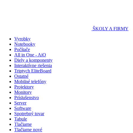
ŠKOLY A FIRMY
Vyrobky
Notebooky
Počítače
All in One - AiO
Diely a komponenty
Interaktívne riešenia
Triptych EliteBoard
Ostatné
Mobilné telefóny
Projektory
Monitory
Príslušenstvo
Server
Software
Spotrebný tovar
Tabule
Tlačiarne
Tlačiarne nové