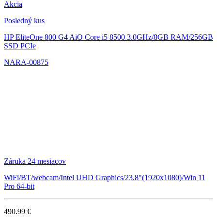
Akcia
Posledný kus
HP EliteOne 800 G4 AiO
Core i5 8500 3.0GHz/8GB RAM/256GB
SSD PCIe
NARA-00875
Záruka 24 mesiacov
WiFi/BT/webcam/Intel UHD Graphics/23.8"(1920x1080)/Win 11
Pro 64-bit
490.99 €