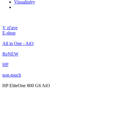
Vizualizéry
V zľave
E-shop
All in One - AiO
ReNEW
HP
non-touch
HP EliteOne 800 G6 AiO