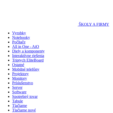
ŠKOLY A FIRMY
Vyrobky
Notebooky
Počítače
All in One - AiO
Diely a komponenty
Interaktívne riešenia
Triptych EliteBoard
Ostatné
Mobilné telefóny
Projektory
Monitory
Príslušenstvo
Server
Software
Spotrebný tovar
Tabule
Tlačiarne
Tlačiarne nové