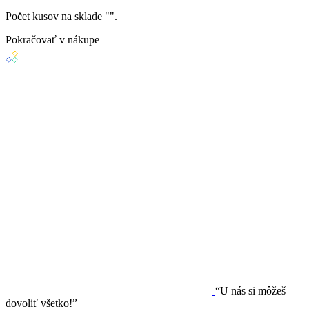
Počet kusov na sklade "
".
Pokračovať v nákupe
“U nás si môžeš
dovoliť všetko!”