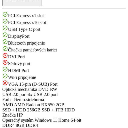
PCI Express x1 slot
PCI Express x16 slot
USB Type-C port
DisplayPort
Bluetooth pripojenie
Čítačka pamäťových kariet
DVI Port
Sériový port
HDMI Port
WiFi pripojenie
VGA 15-pin (D-SUB) Port
Optická mechanika
DVD-RW
USB 2.0 port
4x USB 2.0 port
Farba
čierno-strieborná
AMD
AMD Radeon RX550 2GB
SSD + HDD
256GB SSD + 1TB HDD
Značka
HP
Operačný systém
Windows 11 Home 64-bit
DDR4
8GB DDR4