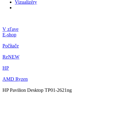
Vizualizéry
V zľave
E-shop
Počítače
ReNEW
HP
AMD Ryzen
HP Pavilion Desktop TP01-2621ng