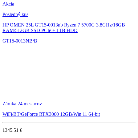
Akcia
Posledný kus
HP OMEN 25L GT15-0013nb
Ryzen 7 5700G 3.8GHz/16GB
RAM/512GB SSD PCIe + 1TB HDD
GT15-0013NB/B
Záruka 24 mesiacov
WiFi/BT/GeForce RTX3060 12GB/Win 11 64-bit
1345.51 €