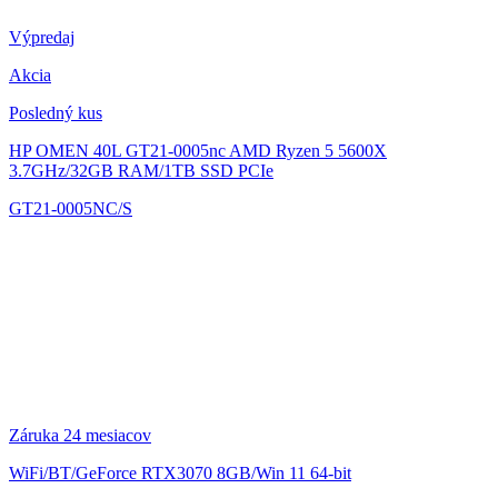
Výpredaj
Akcia
Posledný kus
HP OMEN 40L GT21-0005nc
AMD Ryzen 5 5600X
3.7GHz/32GB RAM/1TB SSD PCIe
GT21-0005NC/S
Záruka 24 mesiacov
WiFi/BT/GeForce RTX3070 8GB/Win 11 64-bit