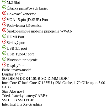
M.2 Slot
Čítačka pamäťových kariet
Dokovací konektor
VGA 15-pin (D-SUB) Port
Podsvietená klávesnica
Širokopásmové mobilné pripojenie WWAN
HDMI Port
Sériový port
USB 3.1 port
USB Type-C port
Bluetooth pripojenie
DisplayPort
Farba
tmavo-modrá
Display
14.0"
SO-DIMM DDR4
16GB SO-DIMM DDR4
Intel Core i7
Intel Core i7 1355U (12M Cache, 1.70 GHz up to 5.00
GHz)
Stav
Ako nový
Trieda baterky
batteryCARE+
SSD
1TB SSD PCIe
Intel
Intel Iris Xe Graphics