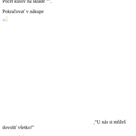
Počet kusov na sklade "
".
Pokračovať v nákupe
“U nás si môžeš
dovoliť všetko!”