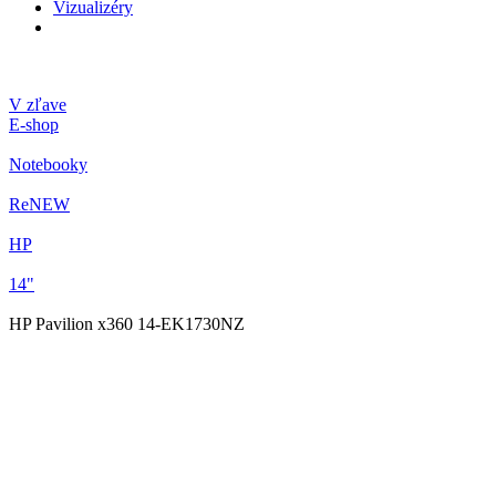
Vizualizéry
V zľave
E-shop
Notebooky
ReNEW
HP
14"
HP Pavilion x360 14-EK1730NZ