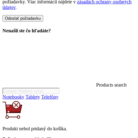
požiadavky. Viac informácií nájdete v
zásadách ochrany osobných
údajov
.
Nenašli ste čo hľadáte?
Products search
Notebooky
Tablety
Telefóny
Produkt
nebol
pridaný do košíka.