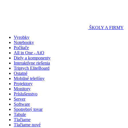
ŠKOLY A FIRMY
Vyrobky
Notebooky
Počítače
All in One - AiO
Diely a komponenty
Interaktívne riešenia
Triptych EliteBoard
Ostatné
Mobilné telefóny
Projektory
Monitory
Príslušenstvo
Server
Software
Spotrebný tovar
Tabule
Tlačiarne
Tlačiarne nové