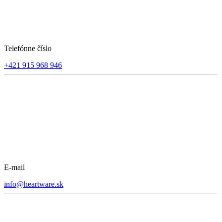
Telefónne číslo
+421 915 968 946
E-mail
info@heartware.sk