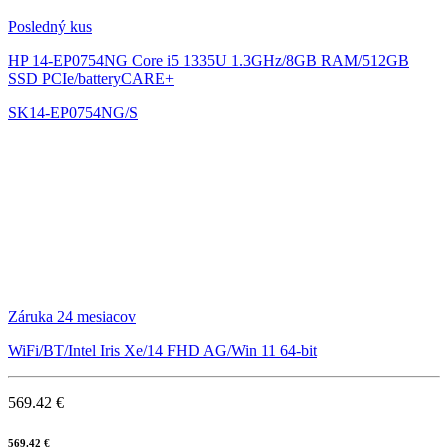
Posledný kus
HP 14-EP0754NG
Core i5 1335U 1.3GHz/8GB RAM/512GB
SSD PCIe/batteryCARE+
SK14-EP0754NG/S
Záruka 24 mesiacov
WiFi/BT/Intel Iris Xe/14 FHD AG/Win 11 64-bit
569.42 €
569.42 €