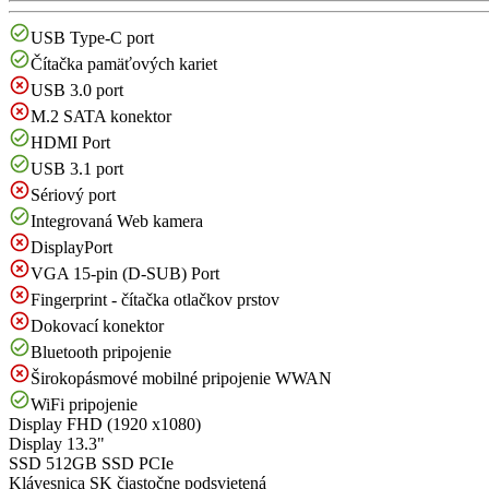
USB Type-C port
Čítačka pamäťových kariet
USB 3.0 port
M.2 SATA konektor
HDMI Port
USB 3.1 port
Sériový port
Integrovaná Web kamera
DisplayPort
VGA 15-pin (D-SUB) Port
Fingerprint - čítačka otlačkov prstov
Dokovací konektor
Bluetooth pripojenie
Širokopásmové mobilné pripojenie WWAN
WiFi pripojenie
Display
FHD (1920 x1080)
Display
13.3"
SSD
512GB SSD PCIe
Klávesnica
SK čiastočne podsvietená