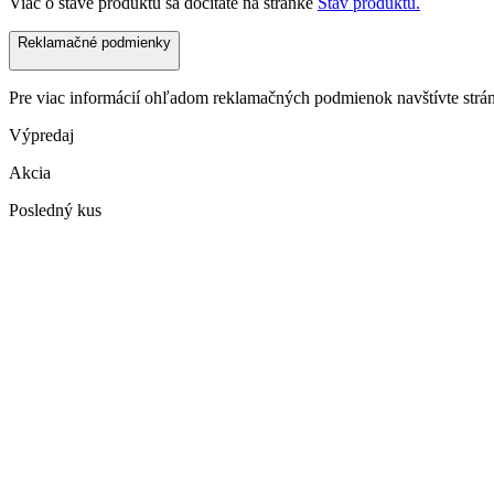
Viac o stave produktu sa dočítate na stránke
Stav produktu.
Reklamačné podmienky
Pre viac informácií ohľadom reklamačných podmienok navštívte str
Výpredaj
Akcia
Posledný kus