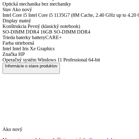
Optická mechanika
bez mechaniky
Stav
Ako nový
Intel Core i5
Intel Core i5 1135G7 (8M Cache, 2.40 GHz up to 4.20
Display
matný
Konštrukcia
Pevný (klasický notebook)
SO-DIMM DDR4
16GB SO-DIMM DDR4
Trieda baterky
batteryCARE+
Farba
strieborná
Intel
Intel Iris Xe Graphics
Značka
HP
Operačný systém
Windows 11 Professional 64-bit
Informácie o stave produktov
Ako nový