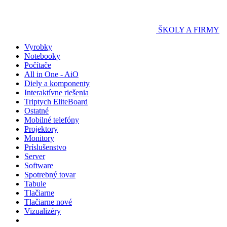
ŠKOLY A FIRMY
Vyrobky
Notebooky
Počítače
All in One - AiO
Diely a komponenty
Interaktívne riešenia
Triptych EliteBoard
Ostatné
Mobilné telefóny
Projektory
Monitory
Príslušenstvo
Server
Software
Spotrebný tovar
Tabule
Tlačiarne
Tlačiarne nové
Vizualizéry