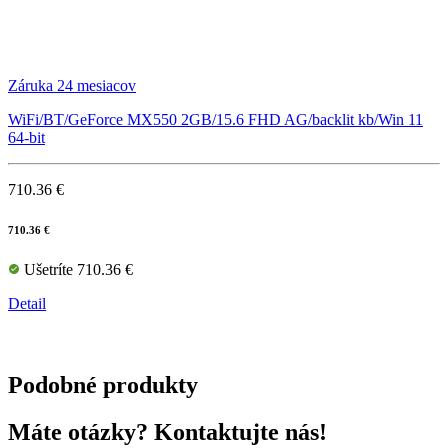
Záruka 24 mesiacov
WiFi/BT/GeForce MX550 2GB/15.6 FHD AG/backlit kb/Win 11
64-bit
710.36 €
710.36 €
Ušetríte 710.36 €
Detail
Podobné produkty
Máte otázky? Kontaktujte nás!