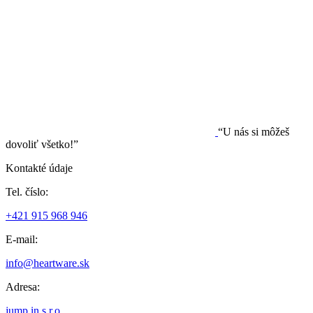
“U nás si môžeš
dovoliť všetko!”
Kontakté údaje
Tel. číslo:
+421 915 968 946
E-mail:
info@heartware.sk
Adresa:
jump in s.r.o.