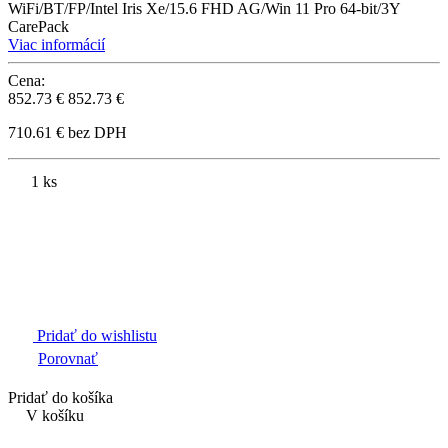
WiFi/BT/FP/Intel Iris Xe/15.6 FHD AG/Win 11 Pro 64-bit/3Y
CarePack
Viac informácií
Cena:
852.73 €
852.73 €
710.61 € bez DPH
1 ks
Pridať do wishlistu
Porovnať
Pridať do košíka
V košíku