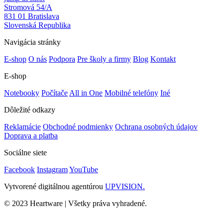
Stromová 54/A
831 01 Bratislava
Slovenská Republika
Navigácia stránky
E-shop
O nás
Podpora
Pre školy a firmy
Blog
Kontakt
E-shop
Notebooky
Počítače
All in One
Mobilné telefóny
Iné
Dôležité odkazy
Reklamácie
Obchodné podmienky
Ochrana osobných údajov
Doprava a platba
Sociálne siete
Facebook
Instagram
YouTube
Vytvorené digitálnou agentúrou
UPVISION.
© 2023 Heartware | Všetky práva vyhradené.