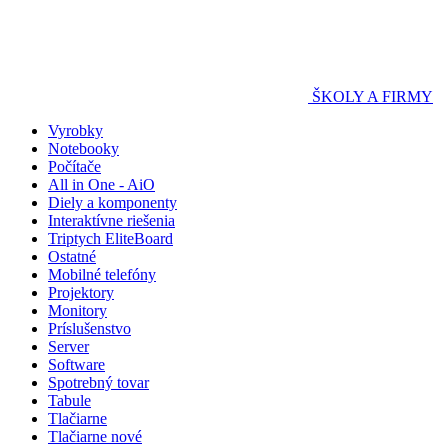
ŠKOLY A FIRMY
Vyrobky
Notebooky
Počítače
All in One - AiO
Diely a komponenty
Interaktívne riešenia
Triptych EliteBoard
Ostatné
Mobilné telefóny
Projektory
Monitory
Príslušenstvo
Server
Software
Spotrebný tovar
Tabule
Tlačiarne
Tlačiarne nové