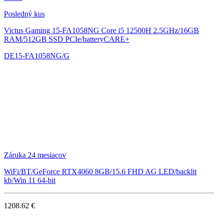
Posledný kus
Victus Gaming 15-FA1058NG
Core i5 12500H 2.5GHz/16GB
RAM/512GB SSD PCIe/batteryCARE+
DE15-FA1058NG/G
Záruka 24 mesiacov
WiFi/BT/GeForce RTX4060 8GB/15.6 FHD AG LED/backlit
kb/Win 11 64-bit
1208.62 €