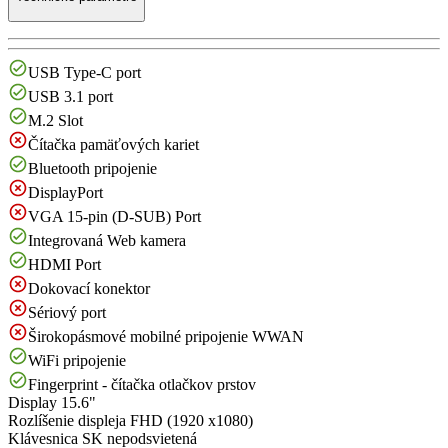
USB Type-C port
USB 3.1 port
M.2 Slot
Čítačka pamäťových kariet
Bluetooth pripojenie
DisplayPort
VGA 15-pin (D-SUB) Port
Integrovaná Web kamera
HDMI Port
Dokovací konektor
Sériový port
Širokopásmové mobilné pripojenie WWAN
WiFi pripojenie
Fingerprint - čítačka otlačkov prstov
Display
15.6"
Rozlíšenie displeja
FHD (1920 x1080)
Klávesnica
SK nepodsvietená