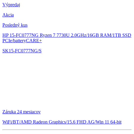
Výpredaj
Akcia
Posledný kus
HP 15-FC0777NG
Ryzen 7 7730U 2.0GHz/16GB RAM/1TB SSD
PCIe/batteryCARE+
SK15-FC0777NG/S
Záruka 24 mesiacov
WiFi/BT/AMD Radeon Graphics/15.6 FHD AG/Win 11 64-bit