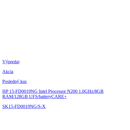
Výpredaj
Akcia
Posledný kus
HP 15-FD0019NG
Intel Processor N200 1.0GHz/8GB
RAM/128GB UFS/batteryCARE+
SK15-FD0019NG/S-X