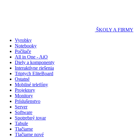
ŠKOLY A FIRMY
Vyrobky
Notebooky
Počítače
All in One - AiO
Diely a komponenty
Interaktívne riešenia
Triptych EliteBoard
Ostatné
Mobilné telefóny
Projektory
Monitory
Príslušenstvo
Server
Software
Spotrebný tovar
Tabule
Tlačiarne
Tlačiarne nové