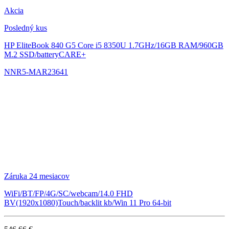
Akcia
Posledný kus
HP EliteBook 840 G5
Core i5 8350U 1.7GHz/16GB RAM/960GB
M.2 SSD/batteryCARE+
NNR5-MAR23641
Záruka 24 mesiacov
WiFi/BT/FP/4G/SC/webcam/14.0 FHD
BV(1920x1080)Touch/backlit kb/Win 11 Pro 64-bit