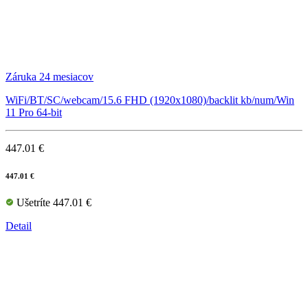
Záruka 24 mesiacov
WiFi/BT/SC/webcam/15.6 FHD (1920x1080)/backlit kb/num/Win
11 Pro 64-bit
447.01 €
447.01 €
Ušetríte 447.01 €
Detail