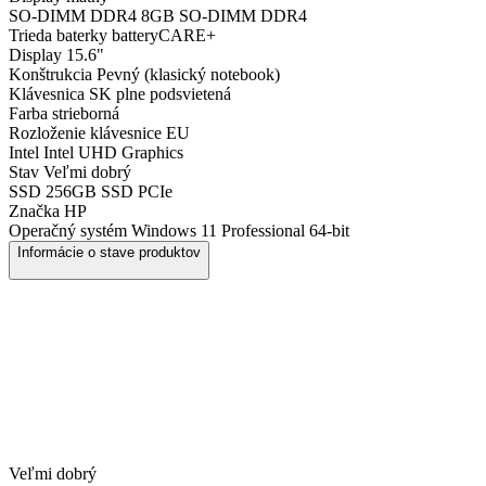
SO-DIMM DDR4
8GB SO-DIMM DDR4
Trieda baterky
batteryCARE+
Display
15.6"
Konštrukcia
Pevný (klasický notebook)
Klávesnica
SK plne podsvietená
Farba
strieborná
Rozloženie klávesnice
EU
Intel
Intel UHD Graphics
Stav
Veľmi dobrý
SSD
256GB SSD PCIe
Značka
HP
Operačný systém
Windows 11 Professional 64-bit
Informácie o stave produktov
Veľmi dobrý