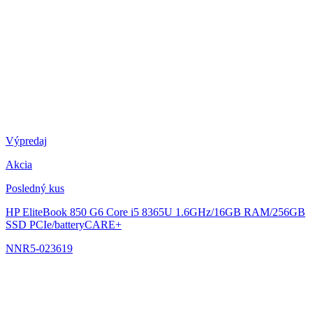
Výpredaj
Akcia
Posledný kus
HP EliteBook 850 G6
Core i5 8365U 1.6GHz/16GB RAM/256GB
SSD PCIe/batteryCARE+
NNR5-023619