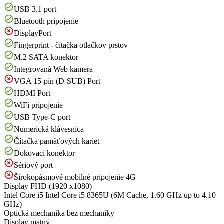
USB 3.1 port
Bluetooth pripojenie
DisplayPort
Fingerprint - čítačka otlačkov prstov
M.2 SATA konektor
Integrovaná Web kamera
VGA 15-pin (D-SUB) Port
HDMI Port
WiFi pripojenie
USB Type-C port
Numerická klávesnica
Čítačka pamäťových kariet
Dokovací konektor
Sériový port
Širokopásmové mobilné pripojenie 4G
Display
FHD (1920 x1080)
Intel Core i5
Intel Core i5 8365U (6M Cache, 1.60 GHz up to 4.10
GHz)
Optická mechanika
bez mechaniky
Display
matný