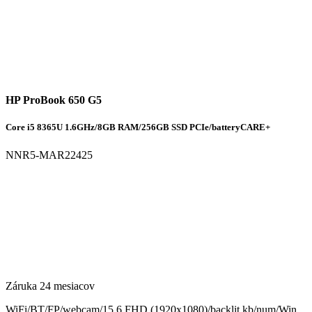
HP ProBook 650 G5
Core i5 8365U 1.6GHz/8GB RAM/256GB SSD PCIe/batteryCARE+
NNR5-MAR22425
Záruka 24 mesiacov
WiFi/BT/FP/webcam/15.6 FHD (1920x1080)/backlit kb/num/Win