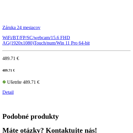
Záruka 24 mesiacov
WiFi/BT/FP/SC/webcam/15.6 FHD
AG(1920x1080)Touch/num/Win 11 Pro 64-bit
489.71 €
489.71 €
Ušetríte 489.71 €
Detail
Podobné produkty
Máte otázky? Kontaktujte nás!