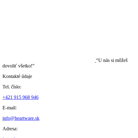
“U nás si môžeš
dovoliť všetko!”
Kontakté údaje
Tel. číslo:
+421 915 968 946
E-mail:
info@heartware.sk
Adresa: