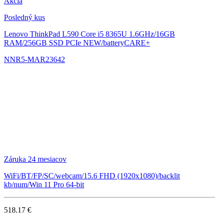
Akcia
Posledný kus
Lenovo ThinkPad L590
Core i5 8365U 1.6GHz/16GB
RAM/256GB SSD PCIe NEW/batteryCARE+
NNR5-MAR23642
Záruka 24 mesiacov
WiFi/BT/FP/SC/webcam/15.6 FHD (1920x1080)/backlit
kb/num/Win 11 Pro 64-bit
518.17 €