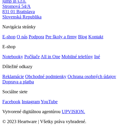
jump in s.r.o.
Stromová 54/A
831 01 Bratislava
Slovenská Republika
Navigácia stránky
E-shop
O nás
Podpora
Pre školy a firmy
Blog
Kontakt
E-shop
Notebooky
Počítače
All in One
Mobilné telefóny
Iné
Dôležité odkazy
Reklamácie
Obchodné podmienky
Ochrana osobných údajov
Doprava a platba
Sociálne siete
Facebook
Instagram
YouTube
Vytvorené digitálnou agentúrou
UPVISION.
© 2023 Heartware | Všetky práva vyhradené.