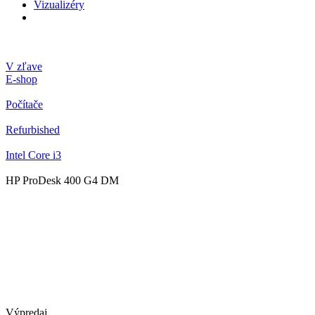
Vizualizéry
V zľave
E-shop
Počítače
Refurbished
Intel Core i3
HP ProDesk 400 G4 DM
Výpredaj