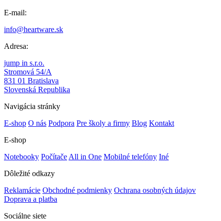
E-mail:
info@heartware.sk
Adresa:
jump in s.r.o.
Stromová 54/A
831 01 Bratislava
Slovenská Republika
Navigácia stránky
E-shop
O nás
Podpora
Pre školy a firmy
Blog
Kontakt
E-shop
Notebooky
Počítače
All in One
Mobilné telefóny
Iné
Dôležité odkazy
Reklamácie
Obchodné podmienky
Ochrana osobných údajov
Doprava a platba
Sociálne siete