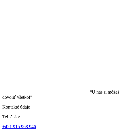
“U nás si môžeš
dovoliť všetko!”
Kontakté údaje
Tel. číslo:
+421 915 968 946