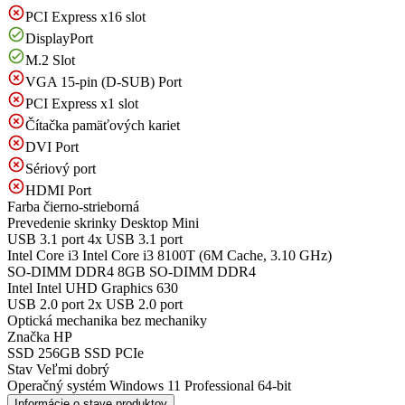
PCI Express x16 slot
DisplayPort
M.2 Slot
VGA 15-pin (D-SUB) Port
PCI Express x1 slot
Čítačka pamäťových kariet
DVI Port
Sériový port
HDMI Port
Farba
čierno-strieborná
Prevedenie skrinky
Desktop Mini
USB 3.1 port
4x USB 3.1 port
Intel Core i3
Intel Core i3 8100T (6M Cache, 3.10 GHz)
SO-DIMM DDR4
8GB SO-DIMM DDR4
Intel
Intel UHD Graphics 630
USB 2.0 port
2x USB 2.0 port
Optická mechanika
bez mechaniky
Značka
HP
SSD
256GB SSD PCIe
Stav
Veľmi dobrý
Operačný systém
Windows 11 Professional 64-bit
Informácie o stave produktov