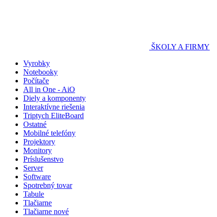
ŠKOLY A FIRMY
Vyrobky
Notebooky
Počítače
All in One - AiO
Diely a komponenty
Interaktívne riešenia
Triptych EliteBoard
Ostatné
Mobilné telefóny
Projektory
Monitory
Príslušenstvo
Server
Software
Spotrebný tovar
Tabule
Tlačiarne
Tlačiarne nové