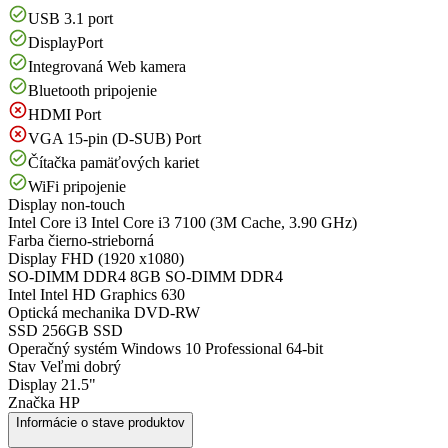
USB 3.1 port
DisplayPort
Integrovaná Web kamera
Bluetooth pripojenie
HDMI Port
VGA 15-pin (D-SUB) Port
Čítačka pamäťových kariet
WiFi pripojenie
Display
non-touch
Intel Core i3
Intel Core i3 7100 (3M Cache, 3.90 GHz)
Farba
čierno-strieborná
Display
FHD (1920 x1080)
SO-DIMM DDR4
8GB SO-DIMM DDR4
Intel
Intel HD Graphics 630
Optická mechanika
DVD-RW
SSD
256GB SSD
Operačný systém
Windows 10 Professional 64-bit
Stav
Veľmi dobrý
Display
21.5"
Značka
HP
Informácie o stave produktov