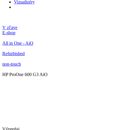
Vizualizéry
V zľave
E-shop
All in One - AiO
Refurbished
non-touch
HP ProOne 600 G3 AiO
Výpredaj