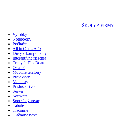
ŠKOLY A FIRMY
Vyrobky
Notebooky
Počítače
All in One - AiO
Diely a komponenty
Interaktívne riešenia
Triptych EliteBoard
Ostatné
Mobilné telefóny
Projektory
Monitory
Príslušenstvo
Server
Software
Spotrebný tovar
Tabule
Tlačiarne
Tlačiarne nové