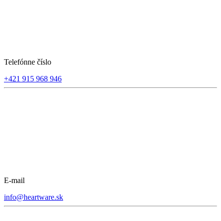
Telefónne číslo
+421 915 968 946
E-mail
info@heartware.sk