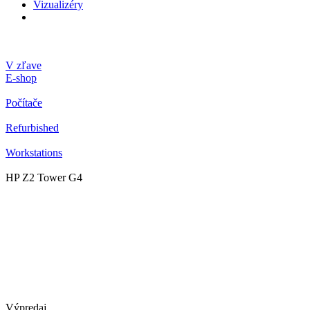
Vizualizéry
V zľave
E-shop
Počítače
Refurbished
Workstations
HP Z2 Tower G4
Výpredaj