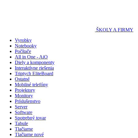
ŠKOLY A FIRMY
Vyrobky
Notebooky
Počítače
All in One - AiO
Diely a komponenty
Interaktívne riešenia
Triptych EliteBoard
Ostatné
Mobilné telefóny
Projektory
Monitory
Príslušenstvo
Server
Software
Spotrebný tovar
Tabule
Tlačiarne
Tlačiarne nové