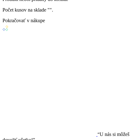
Počet kusov na sklade "
".
Pokračovať v nákupe
“U nás si môžeš
dovoliť všetko!”