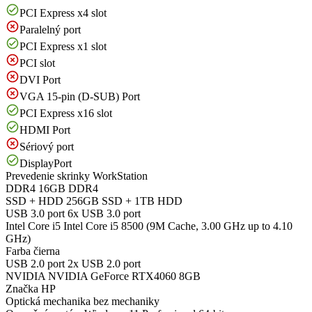
PCI Express x4 slot
Paralelný port
PCI Express x1 slot
PCI slot
DVI Port
VGA 15-pin (D-SUB) Port
PCI Express x16 slot
HDMI Port
Sériový port
DisplayPort
Prevedenie skrinky
WorkStation
DDR4
16GB DDR4
SSD + HDD
256GB SSD + 1TB HDD
USB 3.0 port
6x USB 3.0 port
Intel Core i5
Intel Core i5 8500 (9M Cache, 3.00 GHz up to 4.10
GHz)
Farba
čierna
USB 2.0 port
2x USB 2.0 port
NVIDIA
NVIDIA GeForce RTX4060 8GB
Značka
HP
Optická mechanika
bez mechaniky