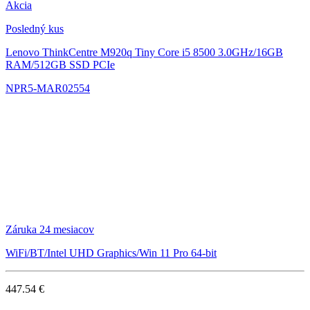
Akcia
Posledný kus
Lenovo ThinkCentre M920q Tiny
Core i5 8500 3.0GHz/16GB
RAM/512GB SSD PCIe
NPR5-MAR02554
Záruka 24 mesiacov
WiFi/BT/Intel UHD Graphics/Win 11 Pro 64-bit
447.54 €