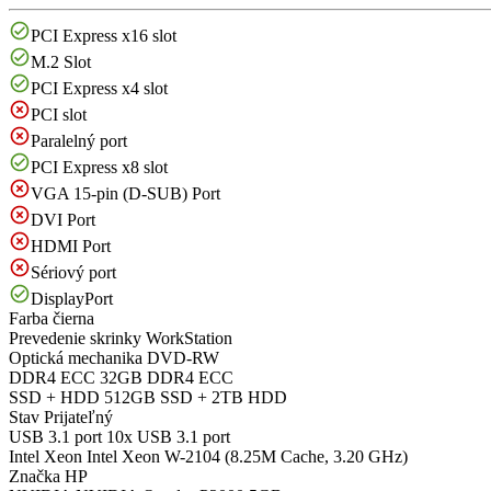
PCI Express x16 slot
M.2 Slot
PCI Express x4 slot
PCI slot
Paralelný port
PCI Express x8 slot
VGA 15-pin (D-SUB) Port
DVI Port
HDMI Port
Sériový port
DisplayPort
Farba
čierna
Prevedenie skrinky
WorkStation
Optická mechanika
DVD-RW
DDR4 ECC
32GB DDR4 ECC
SSD + HDD
512GB SSD + 2TB HDD
Stav
Prijateľný
USB 3.1 port
10x USB 3.1 port
Intel Xeon
Intel Xeon W-2104 (8.25M Cache, 3.20 GHz)
Značka
HP