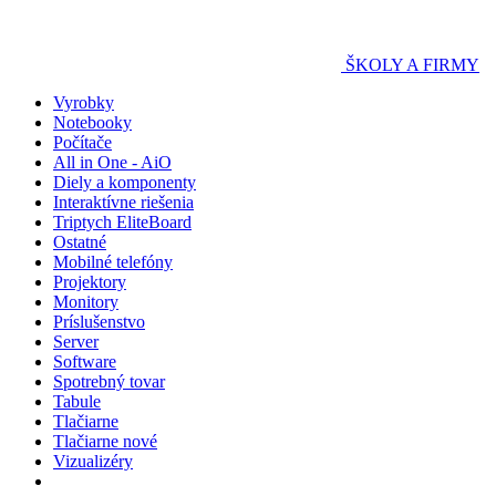
ŠKOLY A FIRMY
Vyrobky
Notebooky
Počítače
All in One - AiO
Diely a komponenty
Interaktívne riešenia
Triptych EliteBoard
Ostatné
Mobilné telefóny
Projektory
Monitory
Príslušenstvo
Server
Software
Spotrebný tovar
Tabule
Tlačiarne
Tlačiarne nové
Vizualizéry